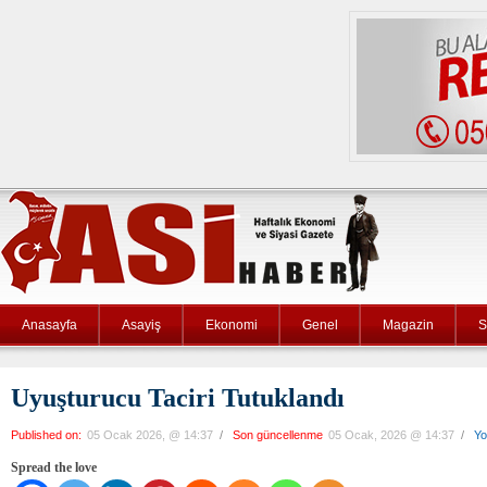
Anasayfa
Asayiş
Ekonomi
Genel
Magazin
S
Uyuşturucu Taciri Tutuklandı
Published on:
05 Ocak 2026, @ 14:37
/
Son güncellenme
05 Ocak, 2026 @ 14:37
/
Yo
Spread the love