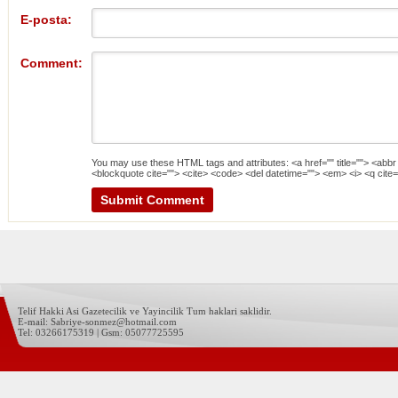
E-posta:
Comment:
You may use these
HTML
tags and attributes:
<a href="" title=""> <abbr
<blockquote cite=""> <cite> <code> <del datetime=""> <em> <i> <q cite=
Telif Hakki Asi Gazetecilik ve Yayincilik Tum haklari saklidir.
E-mail: Sabriye-sonmez@hotmail.com
Tel: 03266175319 | Gsm: 05077725595