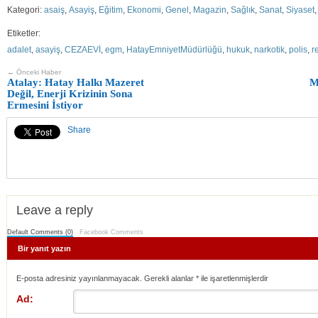
Kategori:
asaiş
,
Asayiş
,
Eğitim
,
Ekonomi
,
Genel
,
Magazin
,
Sağlık
,
Sanat
,
Siyaset
Etiketler:
adalet
,
asayiş
,
CEZAEVİ
,
egm
,
HatayEmniyetMüdürlüğü
,
hukuk
,
narkotik
,
polis
,
r
← Önceki Haber
Atalay: Hatay Halkı Mazeret
M
Değil, Enerji Krizinin Sona
Ermesini İstiyor
Share
Leave a reply
Default Comments (0)
Facebook Comments
Bir yanıt yazın
E-posta adresiniz yayınlanmayacak. Gerekli alanlar
*
ile işaretlenmişlerdir
Ad: