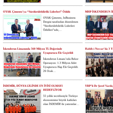
OYAK Çimento’ya “Sürdürülebilirlik Liderleri” Ödülü
MHP İSKENDERUN İ
OYAK Çimento, InBusiness
Dergisi tarafından düzenlenen
“Sürdürülebilirlik Liderleri
Ödülleri”nde,…
İskenderun Limanında 560 Milyon TL Değerinde
Habib-i Neccar’da 3 Yı
Uyuşturucu Ele Geçirildi
İskenderun Limanı’nda Rekor
Operasyon: 1.3 Milyon Adet
Uyuşturucu Hap Ele Geçirildi.
26 Ocak…
İSDEMİR, DÜNYA LİGİNDE EN İYİSİ OLMAYI
YRP’li Dr Şeref Vardı; 
HEDEFLİYOR
55 yıllık tecrübesiyle Türkiye
ekonomisine büyük katkıları
olan İSDEMİR’de yatırımlar…