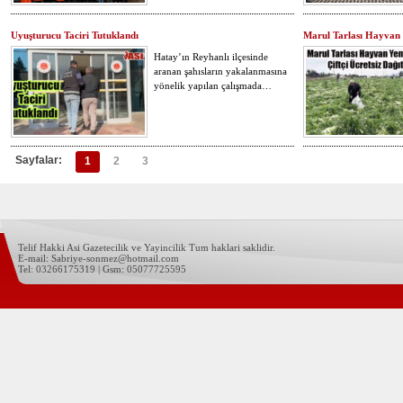
Uyuşturucu Taciri Tutuklandı
Marul Tarlası Hayvan Y
Hatay’ın Reyhanlı ilçesinde
aranan şahısların yakalanmasına
yönelik yapılan çalışmada…
Sayfalar:
1
2
3
Telif Hakki Asi Gazetecilik ve Yayincilik Tum haklari saklidir.
E-mail: Sabriye-sonmez@hotmail.com
Tel: 03266175319 | Gsm: 05077725595