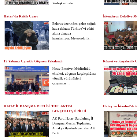
Yerleşkesi’nde…
Hatay’da Kritik Uyarı
İskenderun Belediye Mec
Belarus üzerinden gelen soğuk
hava dalgası Türkiye’yi etkisi
altına almaya
hazırlanıyor. Meteorolojik…
15 Yabancı Uyruklu Göçmen Yakalandı
Rüşvet ve Kaçakçılık 
Hatay Emniyet Müdürlüğü
ekipleri, göçmen kaçakçılığına
yönelik yürüttükleri
çalışmalar…
HATAY İL DANIŞMA MECLİSİ TOPLANTISI
Hatay ve İstanbul’da 
GERÇEKLEŞTİRİLDİ
AK Parti Hatay Daraltılmış İl
Danışma Meclisi Toplantısı,
Antakya ilçesinde yer alan AK
Parti…