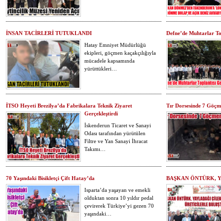
İNSAN TACİRLERİ TUTUKLANDI
Defne’de Muhtarlar Top
Hatay Emniyet Müdürlüğü
ekipleri, göçmen kaçakçılığıyla
mücadele kapsamında
yürüttükleri…
İTSO Heyeti Brezilya’da Fabrikalara Teknik Ziyaret
Tır Dorsesinde 7 Göçm
Gerçekleştirdi
İskenderun Ticaret ve Sanayi
Odası tarafından yürütülen
Filtre ve Yan Sanayi İhracat
Takımı…
70 Yaşındaki Bisikletçi Çift Hatay’da
BAŞKAN ÖNTÜRK, Y
Isparta’da yaşayan ve emekli
olduktan sonra 10 yıldır pedal
çevirerek Türkiye’yi gezen 70
yaşındaki…