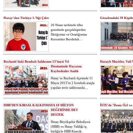
Hatay’dan Türkiye 1.’liği Çıktı
Gözaltındaki 39 Kişide
26 Nisan tarihinde ülke
genelinde gerçekleştirilen
İlköğretim ve Ortaöğretim
Kurumları Bursluluk…
Reyhanlı’daki Bombalı Saldırının 13’üncü Yıl
Hataylı Mucitler, Vali 
Dönümünde Hayatını
Kaybedenler Anıldı
Hatay’ın Reyhanlı ilçesinde 11
Mayıs 2013’te 2 bombalı araçla
yapılan terör saldırısında…
HBB’DEN KIRSAL KALKINMAYA 10 MİLYON
İSTE’de ‘Deniz Örf ve A
DEĞERİNDE DEV
DESTEK
Hatay Büyükşehir Belediyesi
(HBB) ve Hatay Valiliği iş
birliğiyle HBB Kisecik