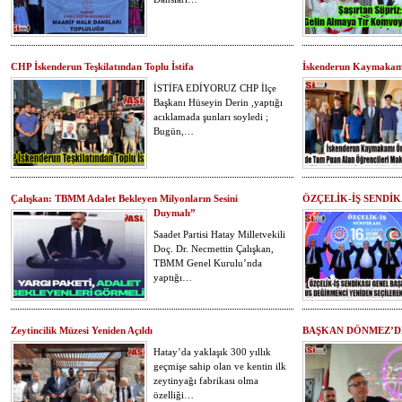
CHP İskenderun Teşkilatından Toplu İstifa
İskenderun Kaymakam
İSTİFA EDİYORUZ CHP İlçe
Başkanı Hüseyin Derin ,yaptığı
acıklamada şunları soyledi ;
Bugün,…
Çalışkan: TBMM Adalet Bekleyen Milyonların Sesini
ÖZÇELİK-İŞ SENDİ
Duymalı”
Saadet Partisi Hatay Milletvekili
Doç. Dr. Necmettin Çalışkan,
TBMM Genel Kurulu’nda
yaptığı…
Zeytincilik Müzesi Yeniden Açıldı
BAŞKAN DÖNMEZ’D
Hatay’da yaklaşık 300 yıllık
geçmişe sahip olan ve kentin ilk
zeytinyağı fabrikası olma
özelliği…