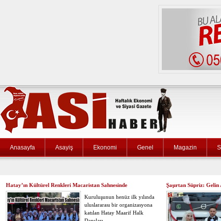
Anasayfa
Asayiş
Ekonomi
Genel
Magazin
S
Hatay’ın Kültürel Renkleri Macaristan Sahnesinde
Şaşırtan Süpriz: Geli
Kuruluşunun henüz ilk yılında
uluslararası bir organizasyona
katılan Hatay Maarif Halk
Dansları…