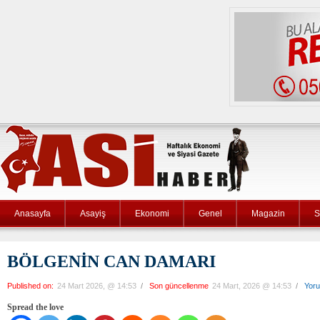
Anasayfa
Asayiş
Ekonomi
Genel
Magazin
S
BÖLGENİN CAN DAMARI
Published on:
24 Mart 2026, @ 14:53
/
Son güncellenme
24 Mart, 2026 @ 14:53
/
Yor
Spread the love