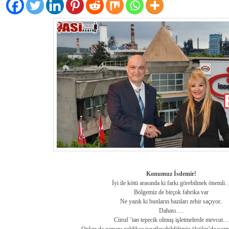
Konumuz İsdemir!
İyi ile kötü arasında ki farkı görebilmek önemli
Bölgemiz de birçok fabrika var
Ne yazık ki bunların bazıları zehir saçıyor..
Dahası….
Cüruf ’tan tepecik olmuş işletmelerde mevcut…
Onları da zamanı geldikçe ispatlayabildiğimiz ölçüler’de yaz