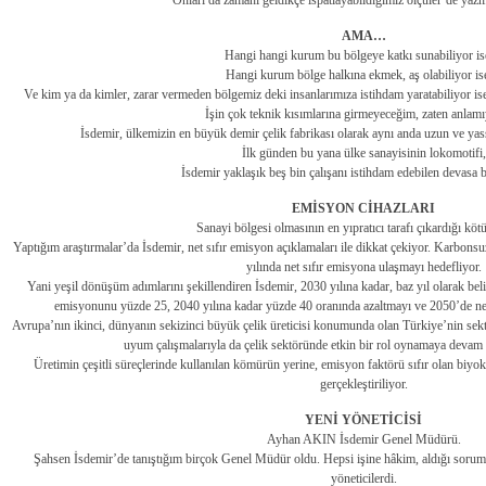
AMA…
Hangi hangi kurum bu bölgeye katkı sunabiliyor 
Hangi kurum bölge halkına ekmek, aş olabiliyor i
Ve kim ya da kimler, zarar vermeden bölgemiz deki insanlarımıza istihdam yaratabiliyor is
İşin çok teknik kısımlarına girmeyeceğim, zaten anlam
İsdemir, ülkemizin en büyük demir çelik fabrikası olarak aynı anda uzun ve yassı
İlk günden bu yana ülke sanayisinin lokomotifi,
İsdemir yaklaşık beş bin çalışanı istihdam edebilen devasa 
EMİSYON CİHAZLARI
Sanayi bölgesi olmasının en yıpratıcı tarafı çıkardığı köt
Yaptığım araştırmalar’da İsdemir, net sıfır emisyon açıklamaları ile dikkat çekiyor. Karbons
yılında net sıfır emisyona ulaşmayı hedefliyor.
Yani yeşil dönüşüm adımlarını şekillendiren İsdemir, 2030 yılına kadar, baz yıl olarak bel
emisyonunu yüzde 25, 2040 yılına kadar yüzde 40 oranında azaltmayı ve 2050’de net
Avrupa’nın ikinci, dünyanın sekizinci büyük çelik üreticisi konumunda olan Türkiye’nin sekt
uyum çalışmalarıyla da çelik sektöründe etkin bir rol oynamaya devam
Üretimin çeşitli süreçlerinde kullanılan kömürün yerine, emisyon faktörü sıfır olan biyok
gerçekleştiriliyor.
YENİ YÖNETİCİSİ
Ayhan AKIN İsdemir Genel Müdürü.
Şahsen İsdemir’de tanıştığım birçok Genel Müdür oldu. Hepsi işine hâkim, aldığı soruml
yöneticilerdi.