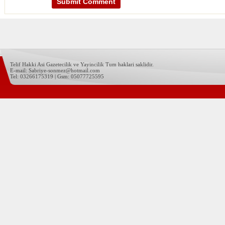
Telif Hakki Asi Gazetecilik ve Yayincilik Tum haklari saklidir.
E-mail: Sabriye-sonmez@hotmail.com
Tel: 03266175319 | Gsm: 05077725595