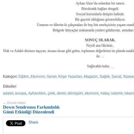
Ayhan Akın’da onlardan bir tanesi.
Bürokratik bağları dengeli.
Sosyal kurumlarla iletişim halinde.
Bir gayreti olduğunu gösterebiliyor.
Umarım ve dilerim ki çalışmaları ile beş bin emekçisinin yaşam standar
Bölgede ihtiyaçlar noktasında yüzleri güldürsün, umutları 
SONUÇ OLARAK.
Neydi ana fikrimiz..
Hak ve Adalet düsturu taşıyan, insana insan gibi gelen, toplumun değerlerini ön planda tutabi
ile….
Sağlıcakla kalın….
Kategori:
Eğitim
,
Ekonomi
,
Genel
,
Köşe Yazarları
,
Magazin
,
Sağlık
,
Sanat
,
Siyase
Etiketler:
adalet
,
avrupa
,
AyhanAkın
,
çelik
,
demir
,
dönüşüm
,
ekonomi
,
hatay
,
isdemir
,
isken
← Önceki Haber
Down Sendromu Farkındalık
Günü Etkinliği Düzenlendi
Share