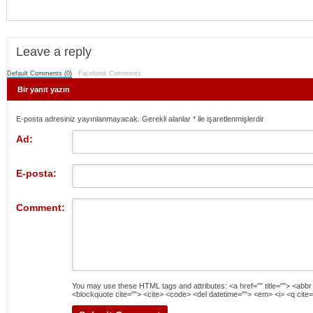
Leave a reply
Default Comments (0)
Facebook Comments
Bir yanıt yazın
E-posta adresiniz yayınlanmayacak. Gerekli alanlar
*
ile işaretlenmişlerdir
Ad:
E-posta:
Comment:
You may use these
HTML
tags and attributes:
<a href="" title=""> <abbr
<blockquote cite=""> <cite> <code> <del datetime=""> <em> <i> <q cite=