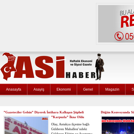
Anasayfa
Asayiş
Ekonomi
Genel
Magazin
S
”Gazeteciler Gelsin” Diyerek İntihara Kalkışan Şüpheli
Düğün Konvoyunda Sil
”Karpuzla” İkna Oldu
Olay, Antakya ilçesine bağlı
Gülderen Mahallesi’ndeki
Gülderen Eğitim ve Araştırma