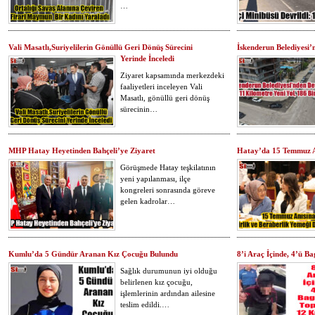
…
Vali Masatlı,Suriyelilerin Gönüllü Geri Dönüş Sürecini
İskenderun Belediyesi’
Yerinde İnceledi
Ziyaret kapsamında merkezdeki
faaliyetleri inceleyen Vali
Masatlı, gönüllü geri dönüş
sürecinin…
MHP Hatay Heyetinden Bahçeli’ye Ziyaret
Hatay’da 15 Temmuz An
Görüşmede Hatay teşkilatının
yeni yapılanması, ilçe
kongreleri sonrasında göreve
gelen kadrolar…
Kumlu’da 5 Gündür Aranan Kız Çocuğu Bulundu
8’i Araç İçinde, 4’ü 
Sağlık durumunun iyi olduğu
belirlenen kız çocuğu,
işlemlerinin ardından ailesine
teslim edildi.…