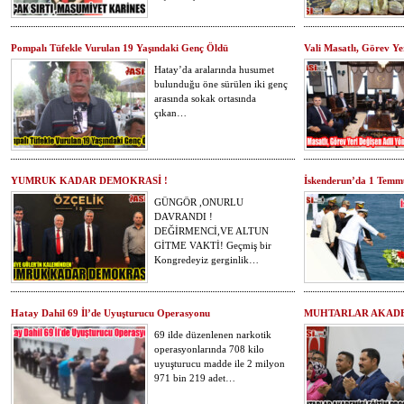
Pompalı Tüfekle Vurulan 19 Yaşındaki Genç Öldü
Vali Masatlı, Görev Yer
Hatay’da aralarında husumet
bulunduğu öne sürülen iki genç
arasında sokak ortasında
çıkan…
YUMRUK KADAR DEMOKRASİ !
İskenderun’da 1 Temmu
GÜNGÖR ,ONURLU
DAVRANDI !
DEĞİRMENCİ,VE ALTUN
GİTME VAKTİ! Geçmiş bir
Kongredeyiz gerginlik…
Hatay Dahil 69 İl’de Uyuşturucu Operasyonu
MUHTARLAR AKADE
69 ilde düzenlenen narkotik
operasyonlarında 708 kilo
uyuşturucu madde ile 2 milyon
971 bin 219 adet…