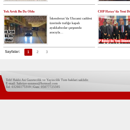
Yok Artık Bu Da Oldu
CHP Hatay’da Yeni D
İskenderun’da Ulucami caddesi
üzerinde trafiğe kapalı
ayakkabıcılar çarşısında
aracıyla…
Sayfalar:
1
2
3
Telif Hakki Asi Gazetecilik ve Yayincilik Tum haklari saklidir.
E-mail: Sabriye-sonmez@hotmail.com
Tel: 03266175319 | Gsm: 05077725595