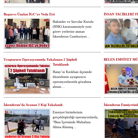
Başsavcı Ünalan İGC’ye Veda Etti
İNSAN TACİRLERİ 
Hakimler ve Savcılar Kurulu
(HSK) kararnamesiyle yeni
görev yerlerine atanan
İskenderun Cumhuriyet…
Uyuşturucu Operasyonunda Yakalanan 2 Şüpheli
BELEN EMNİYET M
Tutuklandı
Hatay’ın Kırıkhan ilçesinde
düzenlenen uyuşturucu
operasyonlarında gözaltına
alınan…
İskenderun’da Aranan 3 Kişi Yakalandı
İskenderun Emniyetind
Emniyet birimlerinin
gerçekleştirdiği operasyonlarda,
“Bina İçerisinde Muhafaza
Altına Alınmış…