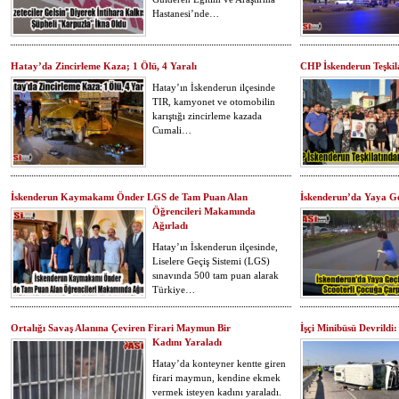
Hastanesi’nde…
Hatay’da Zincirleme Kaza; 1 Ölü, 4 Yaralı
CHP İskenderun Teşkila
Hatay’ın İskenderun ilçesinde
TIR, kamyonet ve otomobilin
karıştığı zincirleme kazada
Cumali…
İskenderun Kaymakamı Önder LGS de Tam Puan Alan
İskenderun’da Yaya Ge
Öğrencileri Makamında
Ağırladı
Hatay’ın İskenderun ilçesinde,
Liselere Geçiş Sistemi (LGS)
sınavında 500 tam puan alarak
Türkiye…
Ortalığı Savaş Alanına Çeviren Firari Maymun Bir
İşçi Minibüsü Devrildi:
Kadını Yaraladı
Hatay’da konteyner kentte giren
firari maymun, kendine ekmek
vermek isteyen kadını yaraladı.