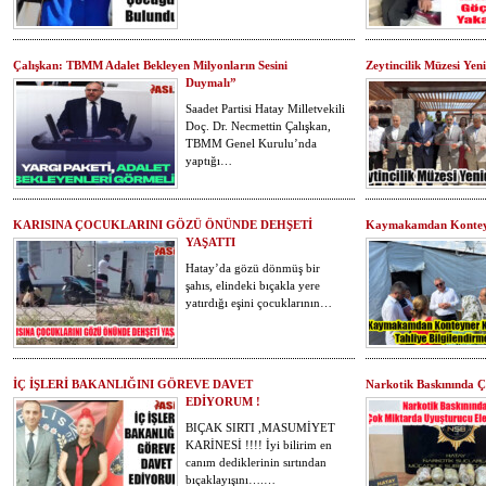
Çalışkan: TBMM Adalet Bekleyen Milyonların Sesini
Zeytincilik Müzesi Yeni
Duymalı”
Saadet Partisi Hatay Milletvekili
Doç. Dr. Necmettin Çalışkan,
TBMM Genel Kurulu’nda
yaptığı…
KARISINA ÇOCUKLARINI GÖZÜ ÖNÜNDE DEHŞETİ
Kaymakamdan Konteyn
YAŞATTI
Hatay’da gözü dönmüş bir
şahıs, elindeki bıçakla yere
yatırdığı eşini çocuklarının…
İÇ İŞLERİ BAKANLIĞINI GÖREVE DAVET
Narkotik Baskınında 
EDİYORUM !
BIÇAK SIRTI ,MASUMİYET
KARİNESİ !!!! İyi bilirim en
canım dediklerinin sırtından
bıçaklayışını….…