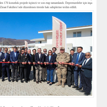
ülen 176 konutluk projede üçüncü ve son etap tamamlandı. Depremzedeler için inşa
raat Fakültesi’nde düzenlenen törenle hak sahiplerine teslim edildi.