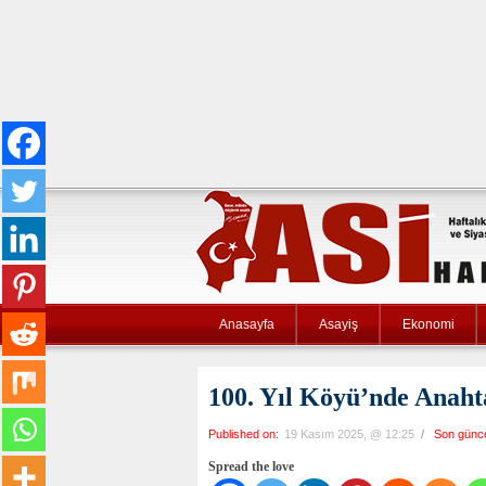
Anasayfa
Asayiş
Ekonomi
100. Yıl Köyü’nde Anaht
Published on:
19 Kasım 2025, @ 12:25
/
Son günc
Spread the love