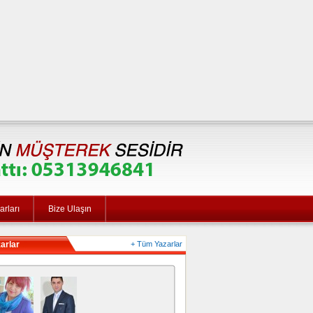
rları
Bize Ulaşın
arlar
+ Tüm Yazarlar