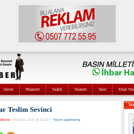
Genel
Magazin
Sağlık
Siyaset
Spor
Köşe Yaza
Yaz
ar Teslim Sevinci
ellenme
19 Kasım, 2025 @ 12:25
/
Yorum yapılmamış