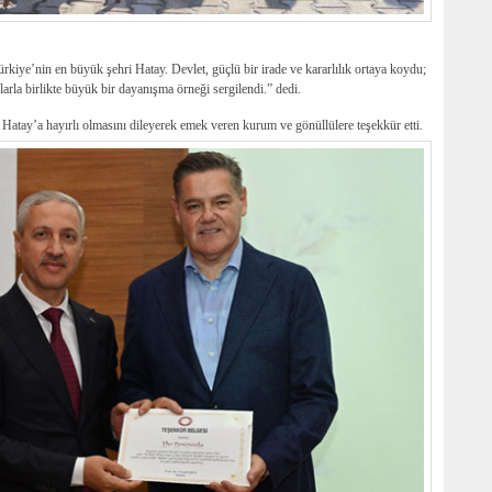
ürkiye’nin en büyük şehri Hatay. Devlet, güçlü bir irade ve kararlılık ortaya koydu;
arla birlikte büyük bir dayanışma örneği sergilendi.” dedi.
Hatay’a hayırlı olmasını dileyerek emek veren kurum ve gönüllülere teşekkür etti.