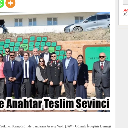
Sa
BÖ
Sökmen Kampüsü’nde, Jandarma Asayiş Vakfı (JAV), Gülmek İyileştirir Derneği