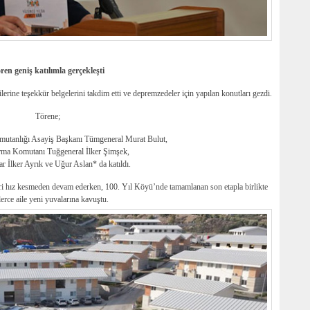
ren geniş katılımla gerçekleşti
erine teşekkür belgelerini takdim etti ve depremzedeler için yapılan konutları gezdi.
Törene;
utanlığı Asayiş Başkanı Tümgeneral Murat Bulut,
arma Komutanı Tuğgeneral İlker Şimşek,
r İlker Ayrık ve Uğur Aslan* da katıldı.
eri hız kesmeden devam ederken, 100. Yıl Köyü’nde tamamlanan son etapla birlikte
erce aile yeni yuvalarına kavuştu.