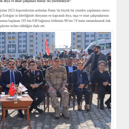
k ihya ve imar çalışması Hatay’da yürütülüyor”
Şubat 2023 depremlerinin ardından Hatay’da büyük bir yeniden yapılanma süreci
 Erdoğan’ın liderliğinde dünyanın en kapsamlı ihya, inşa ve imar çalışmalarının
apımına başlanan 193 bin 638 bağımsız bölümün 98 bin 74’ünün tamamlanarak hak
plerine teslim edildiğini ifade etti.