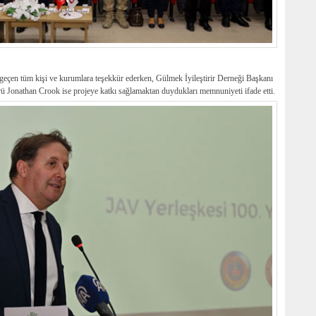
en tüm kişi ve kurumlara teşekkür ederken, Gülmek İyileştirir Derneği Başkanı
ü Jonathan Crook ise projeye katkı sağlamaktan duydukları memnuniyeti ifade etti.