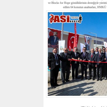
ve Blocks for Hope gönüllülerinin desteğiyle yürüt
edilen 64 konutun anahtarları, HMKÜ Zi