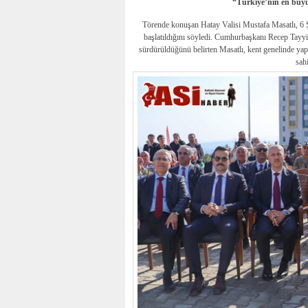
“Türkiye’nin en büyü
Törende konuşan Hatay Valisi Mustafa Masatlı, 6 
başlatıldığını söyledi. Cumhurbaşkanı Recep Tayyip
sürdürüldüğünü belirten Masatlı, kent genelinde y
sahi