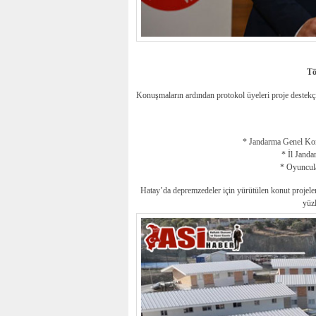
Tö
Konuşmaların ardından protokol üyeleri proje destekçil
* Jandarma Genel Kom
* İl Jand
* Oyuncula
Hatay’da depremzedeler için yürütülen konut projel
yüzl