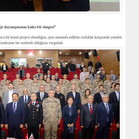
je dayanışmanın kalıcı bir simgesi”
a bir konut projesi olmadığını, aynı zamanda milletin zorluklar karşısında yeniden
iradesinin bir sembolü olduğunu vurguladı.