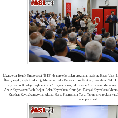
İskenderun Teknik Üniversitesi (İSTE)’de gerçekleştirilen programın açılışına Hatay Valisi
İlker Şimşek, İçişleri Bakanlığı Muhtarlar Daire Başkanı Suna Üstüner, İskenderun Tekni
Büyükşehir Belediye Başkan Vekili Armağan Teköz, İskenderun Kaymakamı Muhammed
Arsuz Kaymakamı Fatih Eroğlu, Belen Kaymakamı Onur Şan, Dörtyol Kaymakamı Mehme
Kırıkhan Kaymakamı Ayhan Akpay, Hassa Kaymakamı Yusuf Turan, sivil toplum kuruluşla
mensupları katıldı.