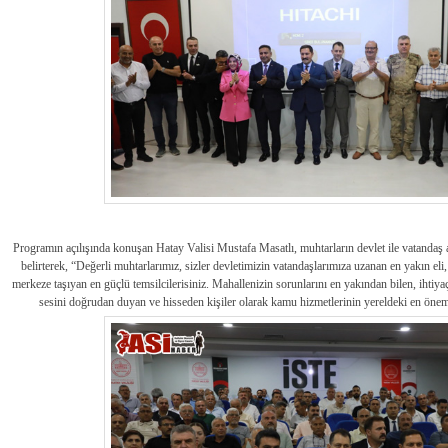
Programın açılışında konuşan Hatay Valisi Mustafa Masatlı, muhtarların devlet ile vatandaş 
belirterek, “
Değerli muhtarlarımız, sizler devletimizin vatandaşlarımıza uzanan en yakın eli, 
merkeze taşıyan en güçlü temsilcilerisiniz. Mahallenizin sorunlarını en yakından bilen, ihtiyaç
sesini doğrudan duyan ve hisseden kişiler olarak kamu hizmetlerinin yereldeki en öneml