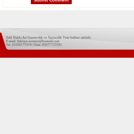
Telif Hakki Asi Gazetecilik ve Yayincilik Tum haklari saklidir.
E-mail: Sabriye-sonmez@hotmail.com
Tel: 03266175319 | Gsm: 05077725595