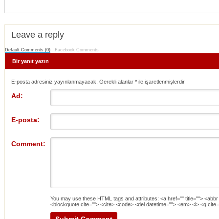
Leave a reply
Default Comments (0)
Facebook Comments
Bir yanıt yazın
E-posta adresiniz yayınlanmayacak. Gerekli alanlar
*
ile işaretlenmişlerdir
Ad:
E-posta:
Comment:
You may use these
HTML
tags and attributes:
<a href="" title=""> <abbr
<blockquote cite=""> <cite> <code> <del datetime=""> <em> <i> <q cite=