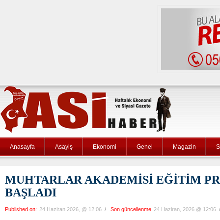
Anasayfa
Asayiş
Ekonomi
Genel
Magazin
S
MUHTARLAR AKADEMİSİ EĞİTİM P
BAŞLADI
Published on:
24 Haziran 2026, @ 12:06
/
Son güncellenme
24 Haziran, 2026 @ 12:06