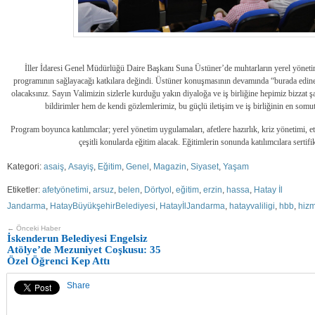
İller İdaresi Genel Müdürlüğü Daire Başkanı Suna Üstüner’de muhtarların yerel yöneti
programının sağlayacağı katkılara değindi. Üstüner konuşmasının devamında “
burada edine
olacaksınız. Sayın Valimizin sizlerle kurduğu yakın diyaloğa ve iş birliğine hepimiz bizzat 
bildirimler hem de kendi gözlemlerimiz, bu güçlü iletişim ve iş birliğinin en somut
Program boyunca katılımcılar; yerel yönetim uygulamaları, afetlere hazırlık, kriz yönetimi, et
çeşitli konularda eğitim alacak. Eğitimlerin sonunda katılımcılara sertifi
Kategori:
asaiş
,
Asayiş
,
Eğitim
,
Genel
,
Magazin
,
Siyaset
,
Yaşam
Etiketler:
afetyönetimi
,
arsuz
,
belen
,
Dörtyol
,
eğitim
,
erzin
,
hassa
,
Hatay İl
Jandarma
,
HatayBüyükşehirBelediyesi
,
HatayİlJandarma
,
hatayvaliligi
,
hbb
,
hizm
← Önceki Haber
İskenderun Belediyesi Engelsiz
Atölye’de Mezuniyet Coşkusu: 35
Özel Öğrenci Kep Attı
Share