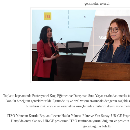
gelişmeleri aktardı.
Toplantı kapsamında Profesyonel Koç, Eğitmen ve Danışman Suat Yaşar tarafından meclis ü
konulu bir eğitim gerçekleştirildi. Eğitimde, iş ve özel yaşam arasındaki dengenin sağlıklı s
bireylerin ilişkilerinde ve karar alma süreçlerinde sınırlarını doğru yönetmel
İTSO Yönetim Kurulu Başkanı Levent Hakkı Yılmaz, Filtre ve Yan Sanayi UR-GE Projesi 
Hatay’da onay alan tek UR-GE projesinin İTSO tarafından yürütüldüğünü ve projenin Ti
görüldüğünü belirtti.