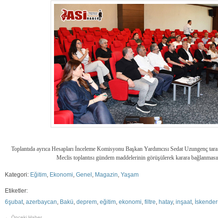
Toplantıda ayrıca Hesapları İnceleme Komisyonu Başkan Yardımcısı Sedat Uzungenç tarafı
Meclis toplantısı gündem maddelerinin görüşülerek karara bağlanmasın
Kategori:
Eğitim
,
Ekonomi
,
Genel
,
Magazin
,
Yaşam
Etiketler:
6şubat
,
azerbaycan
,
Bakü
,
deprem
,
eğitim
,
ekonomi
,
filtre
,
hatay
,
inşaat
,
İskende
← Önceki Haber