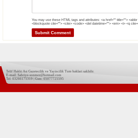
You may use these
HTML
tags and attributes:
<a href="" title=""> <abbr
<blockquote cite=""> <cite> <code> <del datetime=""> <em> <i> <q cite=
Telif Hakki Asi Gazetecilik ve Yayincilik Tum haklari saklidir.
E-mail: Sabriye-sonmez@hotmail.com
Tel: 03266175319 | Gsm: 05077725595