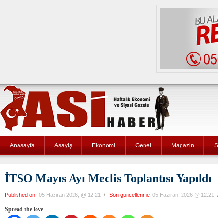
Anasayfa
Asayiş
Ekonomi
Genel
Magazin
S
İTSO Mayıs Ayı Meclis Toplantısı Yapıldı
Published on:
05 Haziran 2026, @ 12:21
/
Son güncellenme
05 Haziran, 2026 @ 12:21
Spread the love