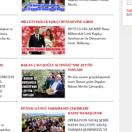
Meclis…
Sa
BÖ
MİLLETVEKİLİ KAŞIKÇI DÜNYAEVİNE GİRDİ
alışkan’ın
MUTLULUKLAR MHP Hatay
zümüz,
Milletvekili Lütfi Kaşıkçı
 olsa da…
Azerbaycan’da Dünyaevine
Girdi. Milliyetçi…
RE
BAKAN ÇAVUŞOĞLU ALTINÖZÜ’NDE ZEYTİN
TOPLADI
TURKCESS
Bir dizi ziyaret gerçekleştirmek
AL
üzere İlimize gelen Dışişleri
ESİ
Bakanı Mevlüt Çavuşoğlu,…
Sİ
ay…
DÜNYACA ÜNLÜ YARIŞMANIN ÇEKİMLERİ
HATAY’DA BAŞLIYOR
OPERASYON SAVAŞ ŞEHRİ
n ev
HATAY’DA LÜTFÜ SAVAŞ:
ştirilen,
YARIŞMA ŞEHRİMİZİN VE