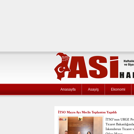
Anasayfa
Asayiş
Ekonomi
İTSO Mayıs Ayı Meclis Toplantısı Yapıldı
İTSO’nun URGE Pro
Ticaret Bakanlığınd
İskenderun Ticaret 
Odası Mayıs…