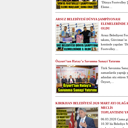
‘Dünya Footvolley 
Eleme…
ARSUZ BELEDİYESİ DÜNYA ŞAMPİYONASI
ELEMELERİNDE 3
OLDU
Arsuz Belediyesi Fo
takımı, Gürcistan’ı
kentinde yapılan ‘D
Footvolley…
Özyurt’tan Hatay’a Savunma Sanayi Yatırımı
Türk Savunma Sanay
zamanlarda yaptığı y
adından söz ettiren 
Özyurt,…
KIRIKHAN BELEDİYESİ 2020 MART AYI OLAĞ
MECLİS
TOPLANTISINI Y
06.03.2020 Cuma gü
10.30’da Belediye M