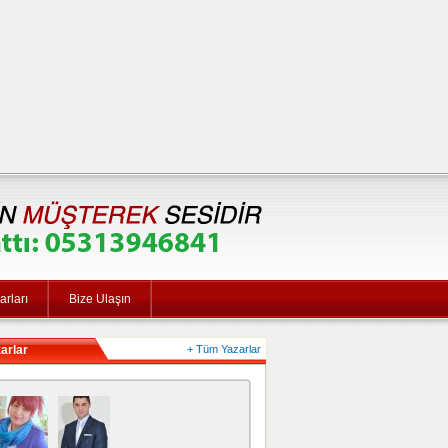
rları
Bize Ulaşın
arlar
+ Tüm Yazarlar