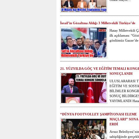
İsrail’in Gözaltına Aldığı 3 Milletvekili Türkiye’de
Hatay Milletvekili Ç
ilk açıklaması: “Gö
gönlümüz Gazze’de
21. YÜZYILDA GÖÇ VE EĞİTİM TEMALI KONG
SONUÇLANDI
ULUSLARARASI 
EĞİTİM VE SOSY
BİLİMLER KONGR
SONUÇ BİLDİRGE
YAYIMLANDI Hat
“DÜNYA FOOTVOLLEY ŞAMPİYONASI ELEME
MAÇLARI” SONA
ERDİ
Arsuz Belediyesi’ni
sahipliğinde gerçekle