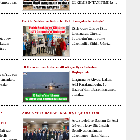
Şampiyonası
ÜLKEMİZİN TANITIMINA…
Farklı Renkler ve Kültürler İSTE Gençofis’te Buluştu!
.
İSTE Genç Ofis ve İSTE
Uluslararası Öğrenci
otvolley
Topluluğu’nun birlikte
n Batum
düzenlediği Kültür Günü,…
ünya
10 Haziran’dan İtibaren 40 ülkeye Uçak Seferleri
Başlayacak
isi’nde son
atırımlarla
Ulaştırma ve Altyapı Bakanı
Serdar
Adil Karaismailoğlu, 10
Haziran’dan itibaren kademeli
olarak…
AN
ARSUZ VE SURAHANI KARDEŞ İLÇE OLUYOR!
Arsuz Belediye Başkanı Dr. Asaf
APTI
Güven, Hatay Büyükşehir
nü saat
Belediyesi tarafından
eclis
düzenlenen ‘Hazar’dan…