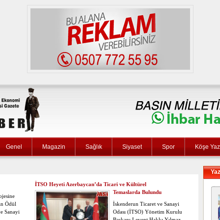
Genel
Magazin
Sağlık
Siyaset
Spor
Köşe Yaza
Yaz
İTSO Heyeti Azerbaycan’da Ticari ve Kültürel
Temaslarda Bulundu
jesine
an Ödül
İskenderun Ticaret ve Sanayi
ve Sanayi
Odası (İTSO) Yönetim Kurulu
Başkanı Levent Hakkı Yılmaz,