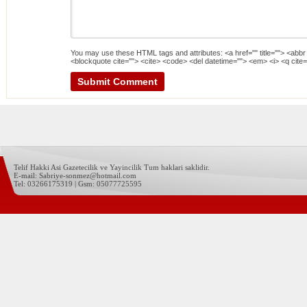
You may use these
HTML
tags and attributes:
<a href="" title=""> <abbr
<blockquote cite=""> <cite> <code> <del datetime=""> <em> <i> <q cite=
Telif Hakki Asi Gazetecilik ve Yayincilik Tum haklari saklidir.
E-mail: Sabriye-sonmez@hotmail.com
Tel: 03266175319 | Gsm: 05077725595