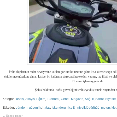
Polis ekiplerinin radar devriyesine takılan görüntüler üzerine şahıs kısa sürede tespit 
ekiplerince gözaltına alınan kişiye; ön kaldırma, akrobasi hareketleri yapma, hız ihlali ve 
TL cezai işlem uygulandı.
Şahıs hakkında ‘trafik güvenliğini tehlikeye düşürmek’ suçundan adl
Kategori:
asaiş
,
Asayiş
,
Eğitim
,
Ekonomi
,
Genel
,
Magazin
,
Sağlık
,
Sanat
,
Siyaset
Etiketler:
gündem
,
güvenlik
,
hatay
,
İskenderunİlçeEmniyetMüdürlüğü
,
motorsiklet
← Önceki Haber