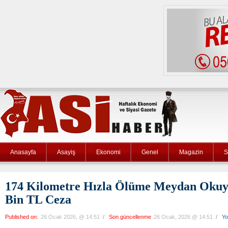
Anasayfa
Asayiş
Ekonomi
Genel
Magazin
S
174 Kilometre Hızla Ölüme Meydan Okuya
Bin TL Ceza
Published on:
26 Ocak 2026, @ 14:51
/
Son güncellenme
26 Ocak, 2026 @ 14:51
/
Yo