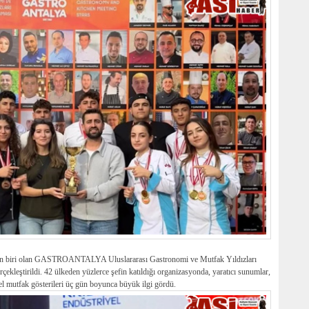
inden biri olan GASTROANTALYA Uluslararası Gastronomi ve Mutfak Yıldızları
ekleştirildi. 42 ülkeden yüzlerce şefin katıldığı organizasyonda, yaratıcı sunumlar,
l mutfak gösterileri üç gün boyunca büyük ilgi gördü.