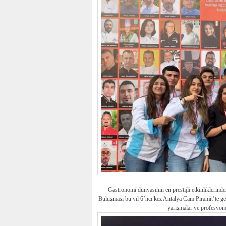
Gastronomi dünyasının en prestijli etkinlikler
Buluşması bu yıl 6’ncı kez Antalya Cam Piramit’te gerç
yarışmalar ve profesyone