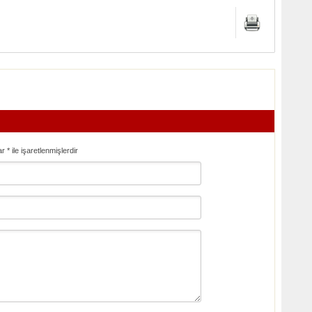
ar
*
ile işaretlenmişlerdir