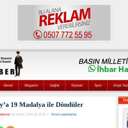
Genel
Magazin
Sağlık
Siyaset
Spor
Köşe Yaza
Yaz
y’a 19 Madalya ile Döndüler
ellenme
24 Kasım, 2025 @ 15:18
/
Yorum yapılmamış