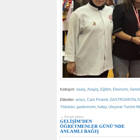
Kategori:
asaiş
,
Asayiş
,
Eğitim
,
Ekonomi
,
Genel
Etiketler:
arsuz
,
Cam Piramit
,
GASTROANTALYA U
Yıldızları
,
gastronomi
,
hatay
,
Uluçınar Turizm Me
← Önceki Haber
GELİŞİM’DEN
ÖĞRETMENLER GÜNÜ’NDE
ANLAMLI BAĞIŞ