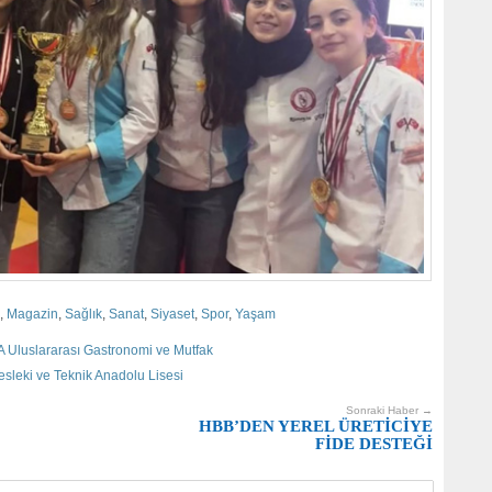
,
Magazin
,
Sağlık
,
Sanat
,
Siyaset
,
Spor
,
Yaşam
luslararası Gastronomi ve Mutfak
sleki ve Teknik Anadolu Lisesi
Sonraki Haber →
HBB’DEN YEREL ÜRETİCİYE
FİDE DESTEĞİ