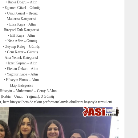
• Rabia Doğru – Altın
• Egemen Güzel – Gümüş
• Umut Güzel – Bronz
Makarna Kategorisi
• Elisa Kaya – Altın
Bireysel Tatlı Kategorisi
• Elif Kaya – Altın
• Nisa Aflaz – Gümüş
• Zeynep Keleş – Gümüş
• Cem Kazar – Gümüş
Ana Yemek Kategorisi
• İzzet Kopran – Altın
• Efekan Özkan – Altın
• Yağmur Kaba – Altın
• Hüseyin Elmas – Altın
Ekip Kategorisi
 (Hüseyin – Muhammed – Cem): 3 Altın
1 (Rabia – Umut – Yağmur): 3 Gümüş
, hem bireysel hem de takım performanslarıyla okullarını başarıyla temsil etti.