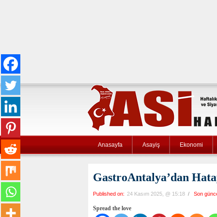
Anasayfa
Asayiş
Ekonomi
GastroAntalya’dan Hata
Published on:
24 Kasım 2025, @ 15:18
/
Son günc
Spread the love