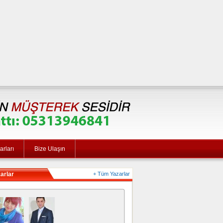
rları
Bize Ulaşın
arlar
+ Tüm Yazarlar