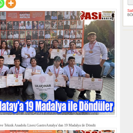
Sa
BÖ
ve Teknik Anadolu Lisesi GastroAntalya’dan 19 Madalya ile Döndü