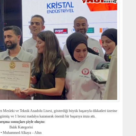
Mesleki ve Teknik Anadolu Lisesi, gösterdiği büyük başarıyla dikkatleri üzerine
7 gümüş ve 1 bronz madalya kazanarak önemli bir başarıya imza attı.
rışma sonuçları şöyle oluştu:
Balık Kategorisi
• Muhammed Alkaya – Altın