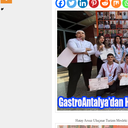
Hatay Arsuz Uluçınar Turizm Mesleki 