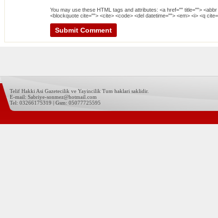
You may use these
HTML
tags and attributes:
<a href="" title=""> <abbr
<blockquote cite=""> <cite> <code> <del datetime=""> <em> <i> <q cite=
Telif Hakki Asi Gazetecilik ve Yayincilik Tum haklari saklidir.
E-mail: Sabriye-sonmez@hotmail.com
Tel: 03266175319 | Gsm: 05077725595