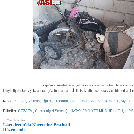
Yapılan aramada 6 adet çalıntı motosiklet ve motosikletlere ait parç
Olayla ilgili olarak yakalanarak gözaltına alınan
İ.İ
. ile
E.İ.
adlı 2 şahıs sevk edildikleri adli
Kategori:
asaiş
,
Asayiş
,
Eğitim
,
Ekonomi
,
Genel
,
Magazin
,
Sağlık
,
Sanat
,
Siyaset
Etiketler:
CEZAEVİ
,
Cumhuriyet Savcılığı
,
HATAY EMNİYET MÜDÜRLÜĞÜ
,
HIRS
← Önceki Haber
İskenderun’da Narenciye Festivali
Düzenlendi