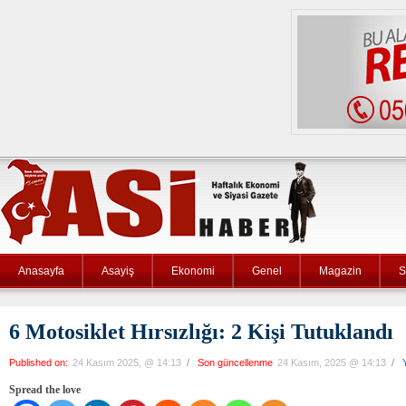
Anasayfa
Asayiş
Ekonomi
Genel
Magazin
S
6 Motosiklet Hırsızlığı: 2 Kişi Tutuklandı
Published on:
24 Kasım 2025, @ 14:13
/
Son güncellenme
24 Kasım, 2025 @ 14:13
/
Spread the love