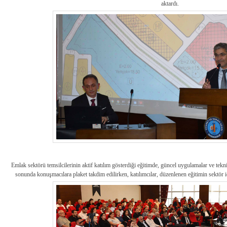
aktardı.
Emlak sektörü temsilcilerinin aktif katılım gösterdiği eğitimde, güncel uygulamalar ve tekn
sonunda konuşmacılara plaket takdim edilirken, katılımcılar, düzenlenen eğitimin sektör iç