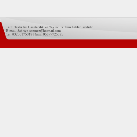
Telif Hakki Asi Gazetecilik ve Yayincilik Tum haklari saklidir.
E-mail: Sabriye-sonmez@hotmail.com
Tel: 03266175319 | Gsm: 05077725595