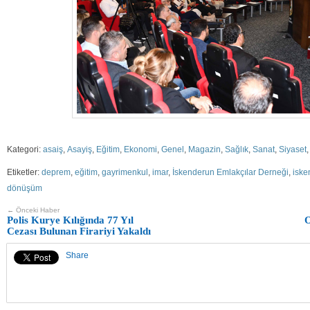
Kategori:
asaiş
,
Asayiş
,
Eğitim
,
Ekonomi
,
Genel
,
Magazin
,
Sağlık
,
Sanat
,
Siyaset
Etiketler:
deprem
,
eğitim
,
gayrimenkul
,
imar
,
İskenderun Emlakçılar Derneği
,
iske
dönüşüm
← Önceki Haber
Polis Kurye Kılığında 77 Yıl
Cezası Bulunan Firariyi Yakaldı
Share