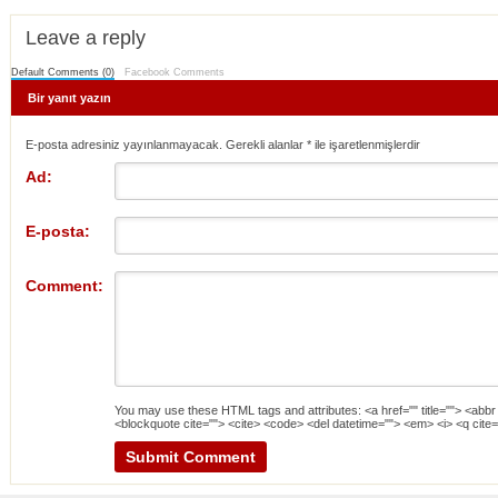
Leave a reply
Default Comments (0)
Facebook Comments
Bir yanıt yazın
E-posta adresiniz yayınlanmayacak. Gerekli alanlar
*
ile işaretlenmişlerdir
Ad:
E-posta:
Comment:
You may use these
HTML
tags and attributes:
<a href="" title=""> <abbr
<blockquote cite=""> <cite> <code> <del datetime=""> <em> <i> <q cite=