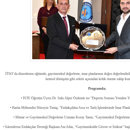
İTSO’da düzenlenen eğitimde; gayrimenkul değerleme, imar planlarının doğru değerlendiri
kentsel dönüşüm gibi sektör açısından kritik öneme sahip konul
Programda;
• İSTE Öğretim Üyesi Dr. Sıtkı Alper Özdemir ise “Deprem Sonrası Yeniden 
• Harita Mühendisi Hüseyin Tintaş, “Emlakçılıkta Arsa ve Tarla İşlemlerinde İmar Pl
• Mimar ve Gayrimenkul Değerleme Uzmanı Koray Tanın, “Gayrimenkul Değerleme v
• İskenderun Emlakçılar Derneği Başkanı Ata Atlas, “Gayrimenkulde Güven ve İstikrar” başlık