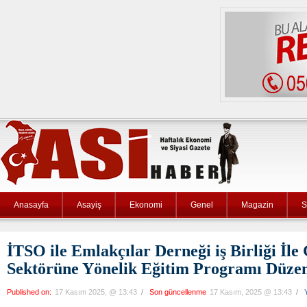
Anasayfa
Asayiş
Ekonomi
Genel
Magazin
S
İTSO ile Emlakçılar Derneği iş Birliği İl
Sektörüne Yönelik Eğitim Programı Düzen
Published on:
17 Kasım 2025, @ 13:43
/
Son güncellenme
17 Kasım, 2025 @ 13:43
/