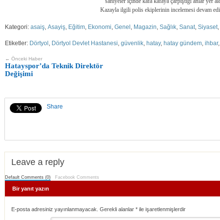
saniyeler içinde kafa kafaya çarpıştığı anlar yer ald
Kazayla ilgili polis ekiplerinin incelemesi devam edi
Kategori:
asaiş
,
Asayiş
,
Eğitim
,
Ekonomi
,
Genel
,
Magazin
,
Sağlık
,
Sanat
,
Siyaset
Etiketler:
Dörtyol
,
Dörtyol Devlet Hastanesi
,
güvenlik
,
hatay
,
hatay gündem
,
ihbar
← Önceki Haber
Hatayspor’da Teknik Direktör
Değişimi
Share
Leave a reply
Default Comments (0)
Facebook Comments
Bir yanıt yazın
E-posta adresiniz yayınlanmayacak. Gerekli alanlar
*
ile işaretlenmişlerdir