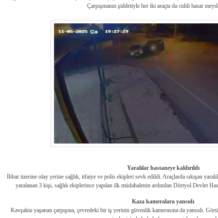
Çarpışmanın şiddetiyle her iki araçta da ciddi hasar meyd
Yaralılar hastaneye kaldırıldı
İhbar üzerine olay yerine sağlık, itfaiye ve polis ekipleri sevk edildi. Araçlarda sıkışan yaral
yaralanan 3 kişi, sağlık ekiplerince yapılan ilk müdahalenin ardından Dörtyol Devlet Hasta
Kaza kameralara yansıdı
Kavşakta yaşanan çarpışma, çevredeki bir iş yerinin güvenlik kamerasına da yansıdı. Görünt