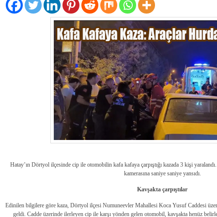
Hatay’ın Dörtyol ilçesinde cip ile otomobilin kafa kafaya çarpıştığı kazada 3 kişi yaralandı.
kamerasına saniye saniye yansıdı.
Kavşakta çarpıştılar
Edinilen bilgilere göre kaza, Dörtyol ilçesi Numuneevler Mahallesi Koca Yusuf Caddesi ü
geldi. Cadde üzerinde ilerleyen cip ile karşı yönden gelen otomobil, kavşakta henüz belirl