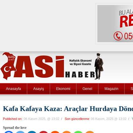
Anasayfa
Asayiş
Ekonomi
Genel
Magazin
S
Kafa Kafaya Kaza: Araçlar Hurdaya Dön
Published on:
06 Kasım 2025, @ 13:02
/
Son güncellenme
06 Kasım, 2025 @ 13:02
/
Spread the love