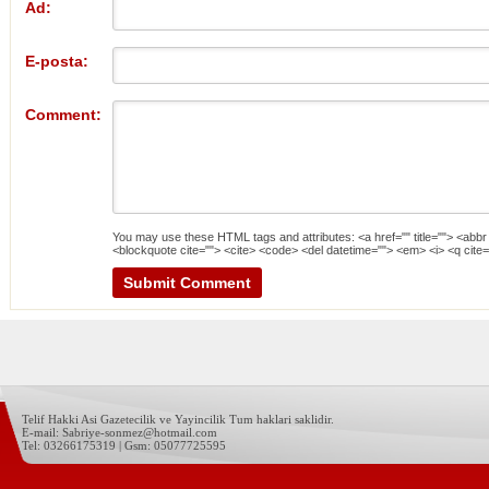
Ad:
E-posta:
Comment:
You may use these
HTML
tags and attributes:
<a href="" title=""> <abbr
<blockquote cite=""> <cite> <code> <del datetime=""> <em> <i> <q cite=
Telif Hakki Asi Gazetecilik ve Yayincilik Tum haklari saklidir.
E-mail: Sabriye-sonmez@hotmail.com
Tel: 03266175319 | Gsm: 05077725595