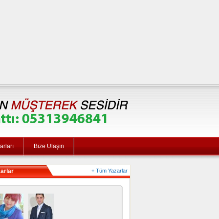
rları
Bize Ulaşın
arlar
+ Tüm Yazarlar