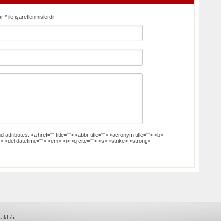
ar
*
ile işaretlenmişlerdir
d attributes:
<a href="" title=""> <abbr title=""> <acronym title=""> <b>
> <del datetime=""> <em> <i> <q cite=""> <s> <strike> <strong>
aklidir.