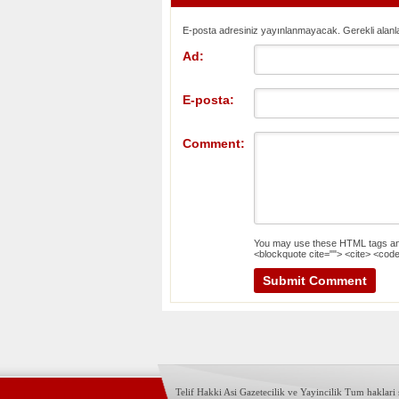
E-posta adresiniz yayınlanmayacak. Gerekli alanl
Ad:
E-posta:
Comment:
You may use these
HTML
tags an
<blockquote cite=""> <cite> <code
Telif Hakki Asi Gazetecilik ve Yayincilik Tum haklari s