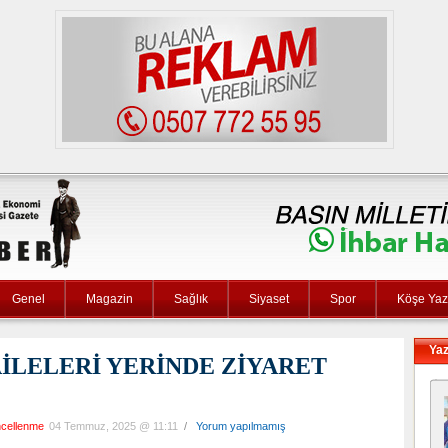
Genel
Magazin
Sağlık
Siyaset
Spor
Köşe Yaza
Yaz
İLELERİ YERİNDE ZİYARET
cellenme
04 Temmuz, 2025 @ 11:11
/
Yorum yapılmamış