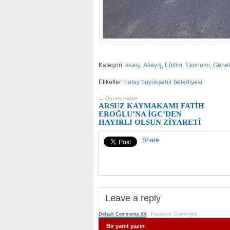
Kategori:
asaiş
,
Asayiş
,
Eğitim
,
Ekonomi
,
Genel
Etiketler:
hatay büyükşehir belediyesi
← Önceki Haber
ARSUZ KAYMAKAMI FATİH
EROĞLU’NA İGC’DEN
HAYIRLI OLSUN ZİYARETİ
Share
Leave a reply
Default Comments (0)
Facebook Comments
Bir yanıt yazın