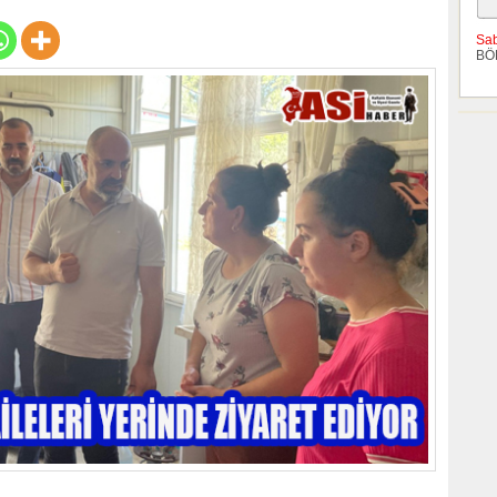
Sa
BÖ