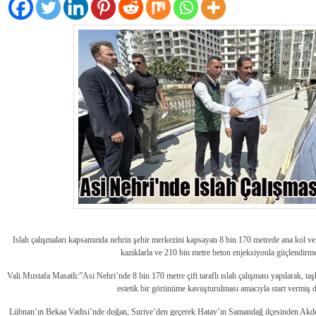
Islah çalışmaları kapsamında nehrin şehir merkezini kapsayan 8 bin 170 metrede ana kol ve 
kazıklarla ve 210 bin metre beton enjeksiyonla güçlendirme
Vali Mustafa Masatlı:”Asi Nehri’nde 8 bin 170 metre çift taraflı ıslah çalışması yapılarak, ta
estetik bir görünüme kavuşturulması amacıyla start vermiş
Lübnan’ın Bekaa Vadisi’nde doğan, Suriye’den geçerek Hatay’ın Samandağ ilçesinden Akden