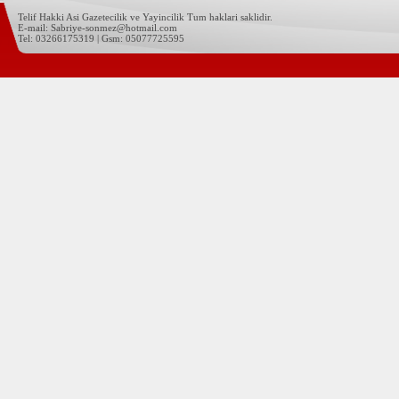
Telif Hakki Asi Gazetecilik ve Yayincilik Tum haklari saklidir.
E-mail: Sabriye-sonmez@hotmail.com
Tel: 03266175319 | Gsm: 05077725595