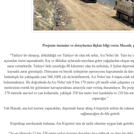
Projenin önemine ve detaylarına ilişkin bilgi veren Masatlı, 
“Türkiye’de olmayıp, döküldüğü yer Türkiye’de olan tek nehir, Asi Nehri’dir. Tüm bu 
açısından önem taşımaktadır. Kış ve ilkbahar aylarında meydana gelen yağışlardan oluşan taş
zarar vermektedir. Türkiye’deki uzunluğu 88 kilometre olan bu nehrimiz, 6 Şubat depreml
kaynaklı zarar görmüştür. Dünyanın en büyük iyileştirme operasyonu kapsamında da tüm bu
bütünleşik bir yaklaşımla yani 500-1000 yılı da hedeflenerek, Asi Nehri’nin 4 etapta ıslah e
bulunmaktayız. Bu doğrultuda da Asi Nehri’nde 8 bin 170 metre çift taraflı ıslah çalışması ya
merkezinin estetik bir görünüme kavuşturulması amacıyla start vermiş durumdayız. Bu proj
170 metrede ana kol ve yan kollarında, yaklaşık 350 bin metre fore kazıklarla ve 210 bin me
yapacağız.”
Vali Masatlı, ana kol üzerine yapacakları, depremde hasar almış 4 köprüyle nehrin iki yakas
sağlanacağını da dile getirdi.
Köprübaşı mevkisinde bulunan, Ata Köprüsü’nün de tarihi siluetine uygun hale getirilec
“Şu an itibarıyla 12 bin 320 metre taşkın koruma duvarları inşa edilecek ve olası bir deb