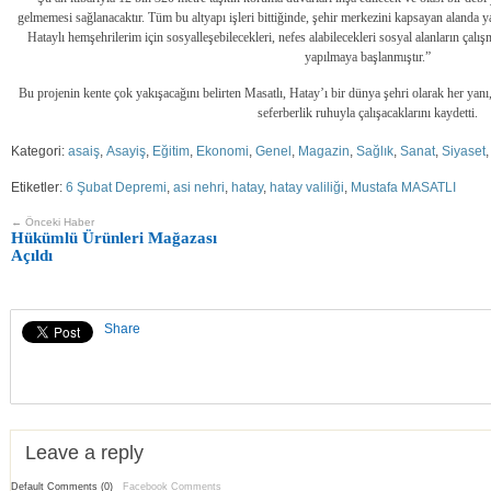
gelmemesi sağlanacaktır. Tüm bu altyapı işleri bittiğinde, şehir merkezini kapsayan alanda y
Hataylı hemşehrilerim için sosyalleşebilecekleri, nefes alabilecekleri sosyal alanların çal
yapılmaya başlanmıştır.”
Bu projenin kente çok yakışacağını belirten Masatlı, Hatay’ı bir dünya şehri olarak her yan
seferberlik ruhuyla çalışacaklarını kaydetti.
Kategori:
asaiş
,
Asayiş
,
Eğitim
,
Ekonomi
,
Genel
,
Magazin
,
Sağlık
,
Sanat
,
Siyaset
Etiketler:
6 Şubat Depremi
,
asi nehri
,
hatay
,
hatay valiliği
,
Mustafa MASATLI
← Önceki Haber
Hükümlü Ürünleri Mağazası
Açıldı
Share
Leave a reply
Default Comments (0)
Facebook Comments