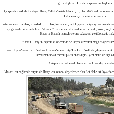
gerçekleştirilecek ıslah çalışmalarına başlandı.
Çalışmaları yerinde inceleyen Hatay Valisi Mustafa Masatlı, 6 Şubat 2023’teki depremlerin 
kaldırmak için çalıştıklarını söyledi.
Afet sonrası konutları, iş yerlerini, okulları, hastaneleri, tarihi yapıları, altyapıyı ve insanlar
ayağa kaldırdıklarını belirten Masatlı, “Eskisinden daha sağlam zeminlerde, güzel, güçlü ve
Hatay’a, Hataylı hemşehrilerime yakışacak şekilde ayağa kalk
Masatlı, Hatay’ın depremler öncesinde de ihtiyaç duyduğu mega projeleri hayat
Belen-Topboğazı otoyol tüneli ve Anadolu’nun en büyük atık su tünelinde çalışmaların tüm 
havalimanındaki mevcut pistin onarıldığını, yeni pistin de inşa edil
4 etapta ıslah edilmesi planlanan nehirde çalışmalara ba
Masatlı, bu bağlamda bugün de Hatay için sembol değerlerden olan Asi Nehri’ni ihya edecek bi