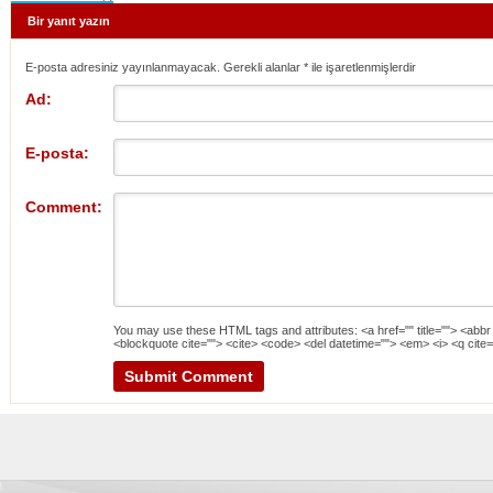
Bir yanıt yazın
E-posta adresiniz yayınlanmayacak. Gerekli alanlar
*
ile işaretlenmişlerdir
Ad:
E-posta:
Comment:
You may use these
HTML
tags and attributes:
<a href="" title=""> <abbr
<blockquote cite=""> <cite> <code> <del datetime=""> <em> <i> <q cite=