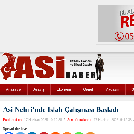
Anasayfa
Asayiş
Ekonomi
Genel
Magazin
S
Asi Nehri’nde Islah Çalışması Başladı
Published on:
17 Haziran 2025, @ 12:38
/
Son güncellenme
17 Haziran, 2025 @ 12:38
Spread the love