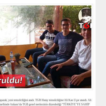
parak, yeni temsilciliğini atadı. TGB Hatay temsilciliğine Ali Kan Uçar atandı. Ali
18 tarihinde Ankara’da TGB genel merkezinin düzenlediği “TÜRKİYE’YE SAHİP