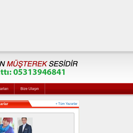
rları
Bize Ulaşın
arlar
+ Tüm Yazarlar