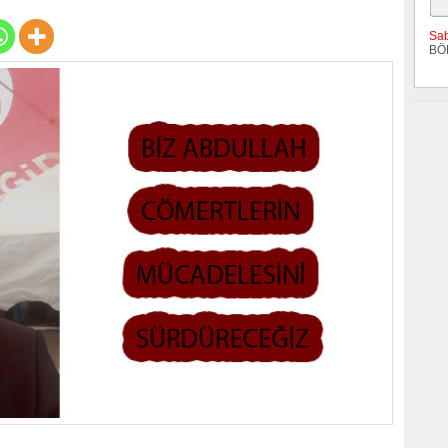
Sa
BÖ