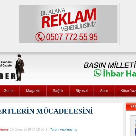
Genel
Magazin
Sağlık
Siyaset
Spor
Köşe Yaza
Yaz
ERTLERİN MÜCADELESİNİ
llenme
16 Ekim, 2018 @ 18:00
/
Yorum yapılmamış