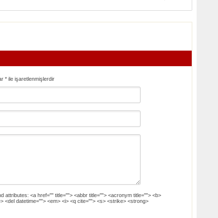
ar
*
ile işaretlenmişlerdir
d attributes:
<a href="" title=""> <abbr title=""> <acronym title=""> <b>
> <del datetime=""> <em> <i> <q cite=""> <s> <strike> <strong>