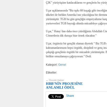
ÇIK” yürüyüşüne katılacaklarını ve gençlerin bu yürüyü
Uçar açıklamasında “Biz tıpkı 68 kuşağı gibi önceliği
ülkeleri ile birlikte Amerika’nın yıkıcılığına bir dir
yürümüştür. TGB bu gün gençliğin emperyalizme karşı 
yurtseverleri TGB bayrağı altında mücadeleye çağırıy
Uçar,” Hatay’dan daha önce yitirdiğimiz Abdullah Cö
Cömertlerin dik duruşu bize örnek olacaktır.”
Uçar, örgütsüz bir gençlik olamaz diyerek “ Biz TGB 
kahramanlarımızın hepsi örgütlü, disiplinli ve genç ins
çalıştığı gençlimiz örgütlü bir mücadele yürütmüştür
birlikte omuzlamaya çağırıyorum.” Dedi.
Kategori:
Genel
Etiketler:
← Önceki Haber
HBB’NİN PROJESİNE
ANLAMLI ÖDÜL
Share