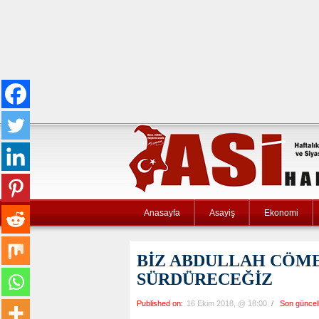
Anasayfa
Asayiş
Ekonomi
BİZ ABDULLAH CÖM
SÜRDÜRECEĞİZ
Published on:
16 Ekim 2018, @ 18:00
/
Son günce