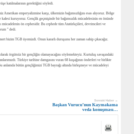
şe katılmalarının gerektiğini söyledi.
miz Amerikan emperyalizmine karşı, ülkemizin bağımsızlığını esas alıyoruz. Bölge
enme kalesi kuruyoruz. Gençlik geçmişinde bir bağımsızlık mücadelesinin en önünde
mücadelenin ön cephesidir. Bu cephede tüm Atatürkçüleri, devrimcileri ve
orum ” dedi.
mert bizim TGB üyemizdi. Onun kararlı duruşunu her zaman sahip çıkacağız.
olarak örgütsüz bir gençliğin olamayacağını söylemekteyiz. Kurtuluş savaşındaki
anlarımızdı. Türkiye tarihine damgasını vuran 68 kuşağının önderleri ve birlikte
. Bu anlamda bütün gençliğimizi TGB bayrağı altında birleşmeye ve mücadeleyi
Sonraki Haber →
Başkan Vurucu’nun Kaymakama
veda konuşması…