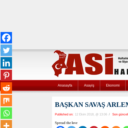
Anasayfa
Asayiş
Ekonomi
BAŞKAN SAVAŞ ARLE
Published on:
12 Ekim 2018, @ 13:06
/
Son günce
Spread the love