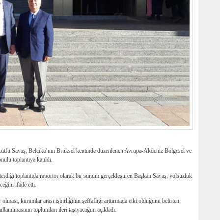
tfü Savaş, Belçika’nın Brüksel kentinde düzenlenen Avrupa-Akdeniz Bölgesel ve
lu toplantıya katıldı.
erdiği toplantıda raportör olarak bir sunum gerçekleştiren Başkan Savaş, yolsuzluk
eğini ifade etti.
lması, kurumlar arası işbirliğinin şeffaflığı arttırmada etki olduğunu belirten
anılmasının toplumları ileri taşıyacağını açıkladı.