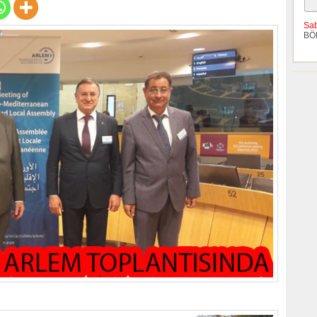
Sa
BÖ