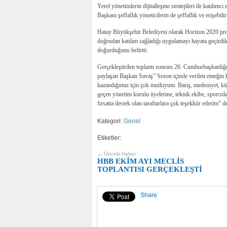
Yerel yönetimlerin dijitalleşme stratejileri ile katılım
Başkanı şeffaflık yöneticilerin de şeffaflık ve erişebil
Hatay Büyükşehir Belediyesi olarak Horizon 2020 pro
doğrudan katılım sağladığı uygulamayı hayata geçirdi
doğurduğunu belirtti.
Gerçekleştirilen toplantı sonrası 26. Cumhurbaşkanlığ
paylaşan Başkan Savaş” Sezon içinde verilen emeğin k
kazandığımız için çok mutluyum. Barış, medeniyet, kül
geçen yönetim kurulu üyelerine, teknik ekibe, sporcu
fırsatta destek olan taraftarlara çok teşekkür ederim” d
Kategori:
Genel
Etiketler:
← Önceki Haber
HBB EKİM AYI MECLİS
TOPLANTISI GERÇEKLEŞTİ
Share