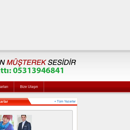
rları
Bize Ulaşın
arlar
+ Tüm Yazarlar