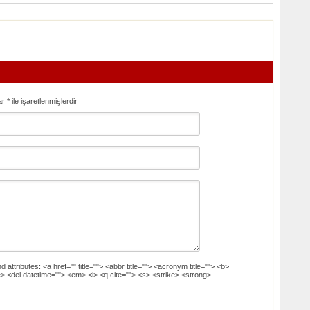
ar
*
ile işaretlenmişlerdir
d attributes:
<a href="" title=""> <abbr title=""> <acronym title=""> <b>
> <del datetime=""> <em> <i> <q cite=""> <s> <strike> <strong>