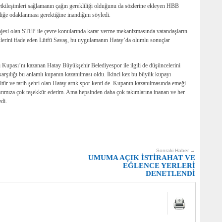
cı etkileşimleri sağlamanın çağın gerekliliği olduğunu da sözlerine ekleyen HBB
irliğe odaklanması gerektiğine inandığını söyledi.
jesi olan STEP ile çevre konularında karar verme mekanizmasında vatandaşların
klerini ifade eden Lütfü Savaş, bu uygulamanın Hatay’da olumlu sonuçlar
ı Kupası’nı kazanan Hatay Büyükşehir Belediyespor ile ilgili de düşüncelerini
arşılığı bu anlamlı kupanın kazanılması oldu. İkinci kez bu büyük kupayı
tür ve tarih şehri olan Hatay artık spor kenti de. Kupanın kazanılmasında emeği
larımıza çok teşekkür ederim. Ama hepsinden daha çok takımlarına inanan ve her
edi.
Sonraki Haber →
UMUMA AÇIK İSTİRAHAT VE
EĞLENCE YERLERİ
DENETLENDİ