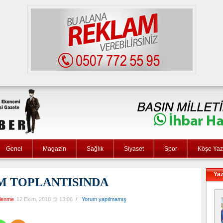
Genel
Magazin
Sağlık
Siyaset
Spor
Köşe Yaza
Yaz
M TOPLANTISINDA
llenme
12 Ekim, 2018 @ 13:06
/
Yorum yapılmamış