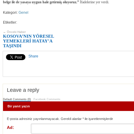
belge ile de yasaya uygun hale getirmiş oluyoruz.”
İfadelerine yer verdi.
Kategori:
Genel
Etiketler:
← Önceki Haber
KOSOVA’NIN YÖRESEL
YEMEKLERİ HATAY’A
TAŞINDI
Share
Leave a reply
Default Comments (0)
Facebook Comments
Bir yanıt yazın
E-posta adresiniz yayınlanmayacak. Gerekli alanlar
*
ile işaretlenmişlerdir
Ad: