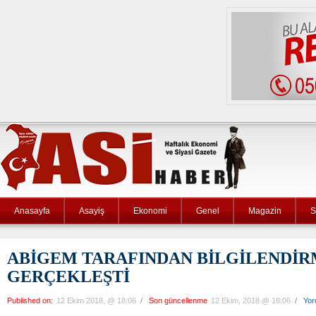
Anasayfa
Asayiş
Ekonomi
Genel
Magazin
S
ABİGEM TARAFINDAN BİLGİLENDİR
GERÇEKLEŞTİ
Published on:
12 Ekim 2018, @ 18:06
/
Son güncellenme
12 Ekim, 2018 @ 18:06
/
Yor