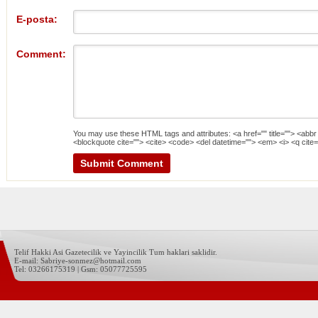
E-posta:
Comment:
You may use these
HTML
tags and attributes:
<a href="" title=""> <abbr
<blockquote cite=""> <cite> <code> <del datetime=""> <em> <i> <q cite=
Telif Hakki Asi Gazetecilik ve Yayincilik Tum haklari saklidir.
E-mail: Sabriye-sonmez@hotmail.com
Tel: 03266175319 | Gsm: 05077725595