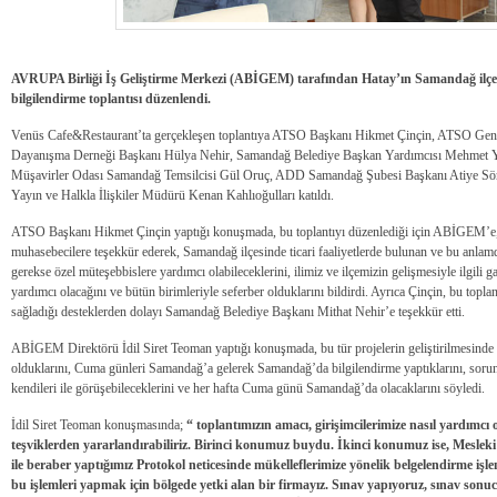
AVRUPA Birliği İş Geliştirme Merkezi (ABİGEM) tarafından Hatay’ın Samandağ ilçes
bilgilendirme toplantısı düzenlendi.
Venüs Cafe&Restaurant’ta gerçekleşen toplantıya ATSO Başkanı Hikmet Çinçin, ATSO Gene
Dayanışma Derneği Başkanı Hülya Nehir, Samandağ Belediye Başkan Yardımcısı Mehmet Yı
Müşavirler Odası Samandağ Temsilcisi Gül Oruç, ADD Samandağ Şubesi Başkanı Atiye Sö
Yayın ve Halkla İlişkiler Müdürü Kenan Kahlıoğulları katıldı.
ATSO Başkanı Hikmet Çinçin yaptığı konuşmada, bu toplantıyı düzenlediği için ABİGEM’e, z
muhasebecilere teşekkür ederek, Samandağ ilçesinde ticari faaliyetlerde bulunan ve bu anlam
gerekse özel müteşebbislere yardımcı olabileceklerini, ilimiz ve ilçemizin gelişmesiyle ilgili
yardımcı olacağını ve bütün birimleriyle seferber olduklarını bildirdi. Ayrıca Çinçin, bu top
sağladığı desteklerden dolayı Samandağ Belediye Başkanı Mithat Nehir’e teşekkür etti.
ABİGEM Direktörü İdil Siret Teoman yaptığı konuşmada, bu tür projelerin geliştirilmesinde Be
olduklarını, Cuma günleri Samandağ’a gelerek Samandağ’da bilgilendirme yaptıklarını, sorun
kendileri ile görüşebileceklerini ve her hafta Cuma günü Samandağ’da olacaklarını söyledi.
İdil Siret Teoman konuşmasında;
“ toplantımızın amacı, girişimcilerimize nasıl yardımcı olab
teşviklerden yararlandırabiliriz. Birinci konumuz buydu. İkinci konumuz ise, Mes
ile beraber yaptığımız Protokol neticesinde mükelleflerimize yönelik belgelendirme işleml
bu işlemleri yapmak için bölgede yetki alan bir firmayız. Sınav yapıyoruz, sınav so