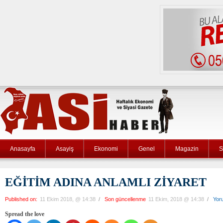
Anasayfa
Asayiş
Ekonomi
Genel
Magazin
S
EĞİTİM ADINA ANLAMLI ZİYARET
Published on:
11 Ekim 2018, @ 14:38
/
Son güncellenme
11 Ekim, 2018 @ 14:38
/
Yor
Spread the love