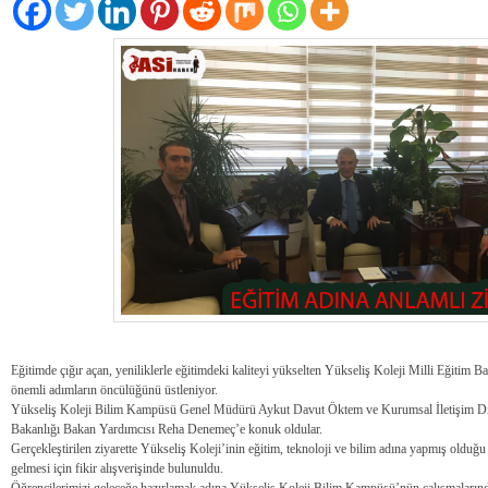
Eğitimde çığır açan, yeniliklerle eğitimdeki kaliteyi yükselten Yükseliş Koleji Milli Eğitim 
önemli adımların öncülüğünü üstleniyor.
Yükseliş Koleji Bilim Kampüsü Genel Müdürü Aykut Davut Öktem ve Kurumsal İletişim Dir
Bakanlığı Bakan Yardımcısı Reha Denemeç’e konuk oldular.
Gerçekleştirilen ziyarette Yükseliş Koleji’inin eğitim, teknoloji ve bilim adına yapmış olduğu 
gelmesi için fikir alışverişinde bulunuldu.
Öğrencilerimizi geleceğe hazırlamak adına Yükseliş Koleji Bilim Kampüsü’nün çalışmaların