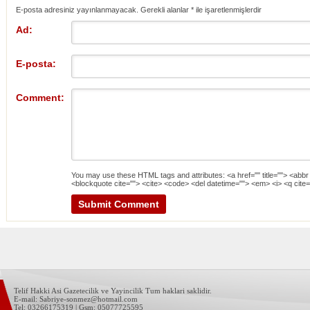
E-posta adresiniz yayınlanmayacak. Gerekli alanlar
*
ile işaretlenmişlerdir
Ad:
E-posta:
Comment:
You may use these
HTML
tags and attributes:
<a href="" title=""> <abbr
<blockquote cite=""> <cite> <code> <del datetime=""> <em> <i> <q cite=
Telif Hakki Asi Gazetecilik ve Yayincilik Tum haklari saklidir.
E-mail: Sabriye-sonmez@hotmail.com
Tel: 03266175319 | Gsm: 05077725595