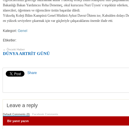
Bakanlığı Bakan Yardımcısı Reha Denemeç, okul kurucusu Nuri Üysen’ e teşekkür ederken
idarecileri, öğretmen ve öğrencilere üstün başarılar diledi.
Yükseliş Koleji Bilim Kampüsü Genel Müdürü Aykut Davut Öktem ise, Kabulden dolayı Dene
en yüksek seviyelere çıkarmak için var güçleriyle çalışacaklarını önemle ifade etti.
Kategori:
Genel
Etiketler:
← Önceki Haber
DÜNYA ARTRİT GÜNÜ
Share
Leave a reply
Default Comments (0)
Facebook Comments
Bir yanıt yazın