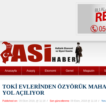
Anasayfa
Asayiş
Ekonomi
Genel
Magazin
S
TOKİ EVLERİNDEN ÖZYÖRÜK MAHA
YOL AÇILIYOR
Published on:
09 Ekim 2018, @ 11:18
/
Son güncellenme
09 Ekim, 2018 @ 11:18
/
Yor