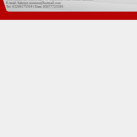
E-mail: Sabriye-sonmez@hotmail.com
Tel: 03266175319 | Gsm: 05077725595