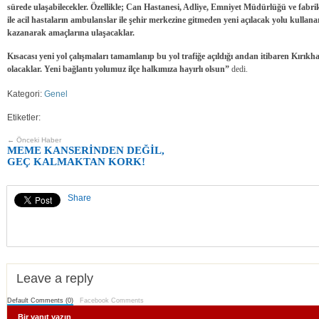
sürede ulaşabilecekler. Özellikle; Can Hastanesi, Adliye, Emniyet Müdürlüğü ve fabrik
ile acil hastaların ambulanslar ile şehir merkezine gitmeden yeni açılacak yolu kulla
kazanarak amaçlarına ulaşacaklar.
Kısacası yeni yol çalışmaları tamamlanıp bu yol trafiğe açıldığı andan itibaren Kırık
olacaklar. Yeni bağlantı yolumuz ilçe halkımıza hayırlı olsun”
dedi.
Kategori:
Genel
Etiketler:
← Önceki Haber
MEME KANSERİNDEN DEĞİL,
GEÇ KALMAKTAN KORK!
Share
Leave a reply
Default Comments (0)
Facebook Comments
Bir yanıt yazın