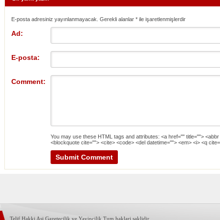
E-posta adresiniz yayınlanmayacak. Gerekli alanlar
*
ile işaretlenmişlerdir
Ad:
E-posta:
Comment:
You may use these
HTML
tags and attributes:
<a href="" title=""> <abbr
<blockquote cite=""> <cite> <code> <del datetime=""> <em> <i> <q cite=
Telif Hakki Asi Gazetecilik ve Yayincilik Tum haklari saklidir.