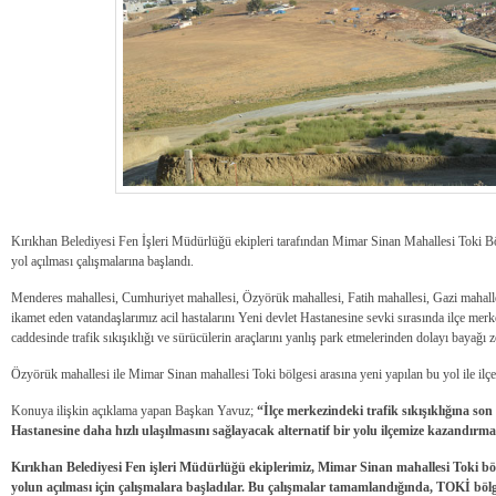
Kırıkhan Belediyesi Fen İşleri Müdürlüğü ekipleri tarafından Mimar Sinan Mahallesi Toki 
yol açılması çalışmalarına başlandı.
Menderes mahallesi, Cumhuriyet mahallesi, Özyörük mahallesi, Fatih mahallesi, Gazi mahall
ikamet eden vatandaşlarımız acil hastalarını Yeni devlet Hastanesine sevki sırasında ilçe mer
caddesinde trafik sıkışıklığı ve sürücülerin araçlarını yanlış park etmelerinden dolayı bayağı 
Özyörük mahallesi ile Mimar Sinan mahallesi Toki bölgesi arasına yeni yapılan bu yol ile ilçen
Konuya ilişkin açıklama yapan Başkan Yavuz;
“İlçe merkezindeki trafik sıkışıklığına so
Hastanesine daha hızlı ulaşılmasını sağlayacak alternatif bir yolu ilçemize kazandırmak
Kırıkhan Belediyesi Fen işleri Müdürlüğü ekiplerimiz, Mimar Sinan mahallesi Toki b
yolun açılması için çalışmalara başladılar. Bu çalışmalar tamamlandığında, TOKİ bölg