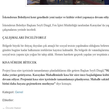
İskenderun Belediyesi kent genelinde yeni taziye ve kültür evleri yapmaya devam ediy
İskenderun Belediye Başkanı Seyfi Dingil, Fen İşleri Müdürlüğü tarafından Karayılan’da yap
çalışmalarını yerinde inceledi.
ÇALIŞMALARI İNCELİYORUZ
Bölgede büyük bir ihtiyaç duyulan çok amaçlı bir sosyal tesisin yapılmakta olduğunu belirte
günden bugüne kadar halkımızın isteklerine kayıtsız kalmadık. Bu bölgede de vatandaşlarımız
sosyal tesis yapımı için yoğun bir talep aldık. Hemen harekete geçerek yapılan yer tespitinin 
KISA SÜREDE BİTECEK
Projeyi kısa süre içerisinde tamamlamayı planladıklarını dile getiren Başkan Seyfi Dingil,
”Ma
daha yerine getiriyoruz. Karayılan Mahallemizde kısa bir süre önce başladığımız kültü
devam ediyor. Projemizi kısa süre içerisinde tamamlamayı planlıyoruz. Mahalle sakinler
birini daha hayata geçirmekten mutluyuz”
diye konuştu.
Kategori:
Genel
Etiketler:
← Önceki Haber