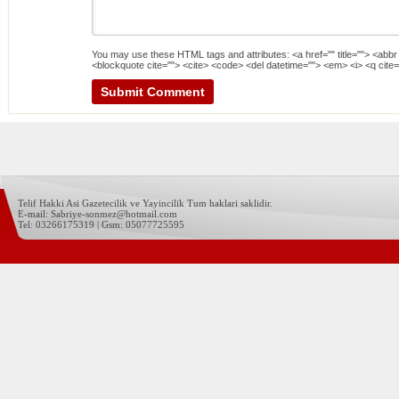
You may use these
HTML
tags and attributes:
<a href="" title=""> <abbr
<blockquote cite=""> <cite> <code> <del datetime=""> <em> <i> <q cite=
Telif Hakki Asi Gazetecilik ve Yayincilik Tum haklari saklidir.
E-mail: Sabriye-sonmez@hotmail.com
Tel: 03266175319 | Gsm: 05077725595