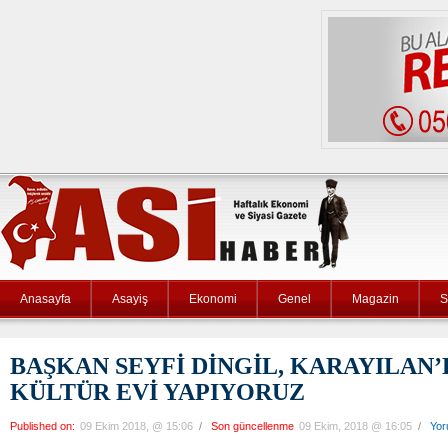
Anasayfa
Asayiş
Ekonomi
Genel
Magazin
S
BAŞKAN SEYFİ DİNGİL, KARAYILAN’
KÜLTÜR EVİ YAPIYORUZ
Published on:
09 Ekim 2018, @ 15:06
/
Son güncellenme
09 Ekim, 2018 @ 16:05
/
Yor