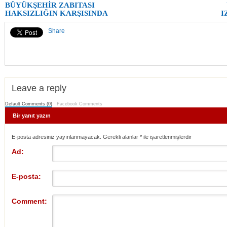
BÜYÜKŞEHİR ZABITASI
HAKSIZLIĞIN KARŞISINDA
I
Share
Leave a reply
Default Comments (0)
Facebook Comments
Bir yanıt yazın
E-posta adresiniz yayınlanmayacak. Gerekli alanlar
*
ile işaretlenmişlerdir
Ad:
E-posta:
Comment: