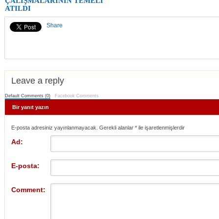
ÇALIŞMALARININ TEMELİ
ATILDI
Share
Leave a reply
Default Comments (0)
Facebook Comments
Bir yanıt yazın
E-posta adresiniz yayınlanmayacak. Gerekli alanlar
*
ile işaretlenmişlerdir
Ad:
E-posta:
Comment: