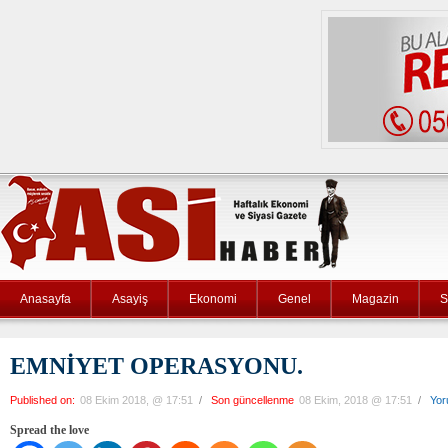
Anasayfa
Asayiş
Ekonomi
Genel
Magazin
S
EMNİYET OPERASYONU.
Published on:
08 Ekim 2018, @ 17:51
/
Son güncellenme
08 Ekim, 2018 @ 17:51
/
Yor
Spread the love