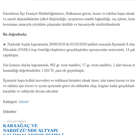
İskenderun İlçe Emniyet Müdürlüğümüzce; Halkımızın güven, huzur ve sükûnu başta olmak üz
ve zararlı alışkanlıklardan (alkol düşkünlüğü, uyuşturucu madde bağımlılığı, suç işleme, kumar
korunması amacıyla yürütülen çalışmalar titizlikle ve hassasiyetle sürdürülmektedir.
Bu doğrultuda;
► Narkotik Suçlar kapsamında 28/09/2018 ile 05/10/2018 tarihleri arasında İlçemizde 8 ola
Mücadele (NSM) Grup Amirliği ekiplerince gerçekleştirilen operasyonlar neticesinde, 14 şah
yapılmıştır.
Söz konusu olaylar kapsamında, 992 gr. esrar maddesi, 17 gr. eroin maddesi, 2 adet hassas t
kazanıldığı değerlendirilen 1.020 TL para ele geçirilmiştir.
İlçemizde başta kolluk kuvvetleri ve istihbarat birimleri olmak üzere, tüm kamu kurum ve ku
ve sükûnu için özveri ve uyum içerisinde görev ifa edilmekte olup, bugüne kadar gerçekleştir
kararlılık ve ciddiyetle devam edecektir
Kategori:
Genel
Etiketler:
← Önceki Haber
KARAAĞAÇ VE
NARDÜZÜ’NDE ALTYAPI