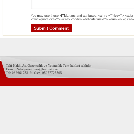
You may use these
HTML
tags and attributes:
<a href="" title=""> <abbr
<blockquote cite=""> <cite> <code> <del datetime=""> <em> <i> <q cite=
Telif Hakki Asi Gazetecilik ve Yayincilik Tum haklari saklidir.
E-mail: Sabriye-sonmez@hotmail.com
Tel: 03266175319 | Gsm: 05077725595