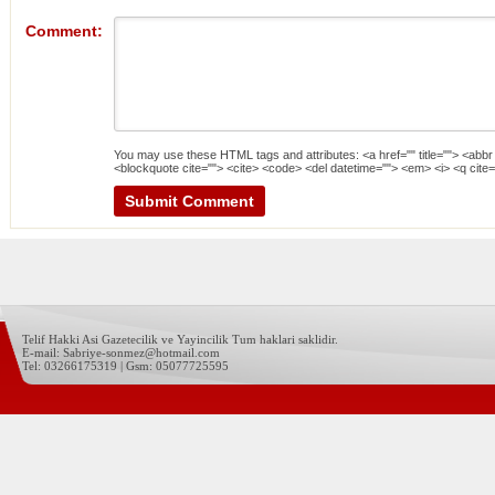
Comment:
You may use these
HTML
tags and attributes:
<a href="" title=""> <abbr
<blockquote cite=""> <cite> <code> <del datetime=""> <em> <i> <q cite=
Telif Hakki Asi Gazetecilik ve Yayincilik Tum haklari saklidir.
E-mail: Sabriye-sonmez@hotmail.com
Tel: 03266175319 | Gsm: 05077725595