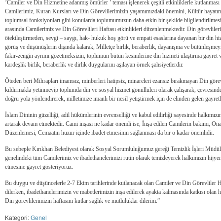
’Camiler ve Din Hizmetine adanmış ömürler ’ teması işlenerek çeşitli etkinliklerle kutlanması 
Camilerimiz, Kuran Kursları ve Din Görevlilerimizin yaşamımızdaki önemini, Kültür hayatımızı
toplumsal fonksiyonları gibi konularda toplumumuzun daha etkin bir şekilde bilgilendirilmesi
arasında Camilerimiz ve Din Görevlileri Haftası etkinlikleri düzenlenmektedir. Din görevlile
ötekileştirmeden, sevgi – saygı, hak- hukuk hoş görü ve empati esaslarına dayanan bir din hiz
görüş ve düşünüşlerin dışında kalarak, Milletçe birlik, beraberlik, dayanışma ve bütünleşmey
fakir-zengin ayrımı gözetmeksizin, toplumun bütün kesimlerine din hizmeti ulaştırma gayret 
kardeşlik birlik, beraberlik ve dirlik duygularını aşılayan örnek şahsiyetlerdir.
Öteden beri Mihrapları imamsız, minberleri hatipsiz, minareleri ezansız bırakmayan Din gör
kıldırmakla yetinmeyip toplumda din ve sosyal hizmet gönüllüleri olarak çalışarak, çevresinde
doğru yola yönlendirerek, milletimize imanlı bir nesil yetiştirmek için de elinden gelen gayret
İslam Dininin güzelliği, adil hükümlerinin evrenselliği ve kabul edilirliği sayesinde halkımız
artarak devam etmektedir. Cami inşası ne kadar önemli ise, İnşa edilen Camilerin bakımı, Ona
Düzenlemesi, Cemaatin huzur içinde ibadet etmesinin sağlanması da bir o kadar önemlidir.
Bu sebeple Kırıkhan Belediyesi olarak Sosyal Sorumluluğumuz gereği Temizlik İşleri Müdülü
genelindeki tüm Camilerimiz ve ibadethanelerimizi rutin olarak temizleyerek halkımızın hijyeni
etmesine gayret gösteriyoruz.
Bu duygu ve düşüncelerle 2-7 Ekim tarihlerinde kutlanacak olan Camiler ve Din Görevliler Ha
dilerken, ibadethanelerimizin ve mabetlerimizin inşa edilerek ayakta kalmasında katkısı ola
Din görevlilerimizin haftasını kutlar sağlık ve mutluluklar dilerim.”
Kategori:
Genel