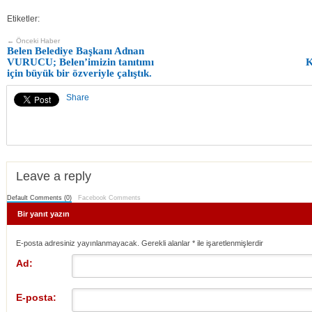
Etiketler:
← Önceki Haber
Belen Belediye Başkanı Adnan
VURUCU; Belen’imizin tanıtımı
için büyük bir özveriyle çalıştık.
Share
Leave a reply
Default Comments (0)
Facebook Comments
Bir yanıt yazın
E-posta adresiniz yayınlanmayacak. Gerekli alanlar
*
ile işaretlenmişlerdir
Ad:
E-posta: