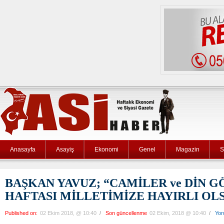
Anasayfa
Asayiş
Ekonomi
Genel
Magazin
S
BAŞKAN YAVUZ; “CAMİLER ve DİN G
HAFTASI MİLLETİMİZE HAYIRLI OL
Published on:
02 Ekim 2018, @ 10:40
/
Son güncellenme
02 Ekim, 2018 @ 10:40
/
Yor