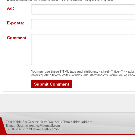
Ad:
E-posta:
Comment:
You may use these
HTML
tags and attributes:
<a href="" title=""> <abbr
<blockquote cite=""> <cite> <code> <del datetime=""> <em> <i> <q cite=
Telif Hakki Asi Gazetecilik ve Yayincilik Tum haklari saklidir.
E-mail: Sabriye-sonmez@hotmail.com
Tel: 03266175319 | Gsm: 05077725595