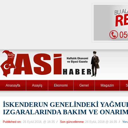
Anasayfa
Asayiş
Ekonomi
Genel
Magazin
S
İSKENDERUN GENELİNDEKİ YAĞMU
IZGARALARINDA BAKIM VE ONARIM
Published on:
26 Eylül 2018, @ 16:35
/
Son güncellenme
26 Eylül, 2018 @ 16:35
/
Yor