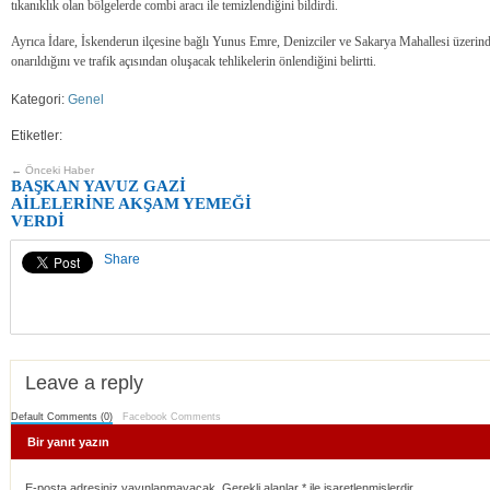
tıkanıklık olan bölgelerde combi aracı ile temizlendiğini bildirdi.
Ayrıca İdare, İskenderun ilçesine bağlı Yunus Emre, Denizciler ve Sakarya Mahallesi üzerin
onarıldığını ve trafik açısından oluşacak tehlikelerin önlendiğini belirtti.
Kategori:
Genel
Etiketler:
← Önceki Haber
BAŞKAN YAVUZ GAZİ
AİLELERİNE AKŞAM YEMEĞİ
VERDİ
Share
Leave a reply
Default Comments (0)
Facebook Comments
Bir yanıt yazın
E-posta adresiniz yayınlanmayacak. Gerekli alanlar
*
ile işaretlenmişlerdir