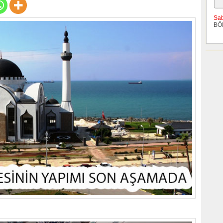
Sa
BÖ