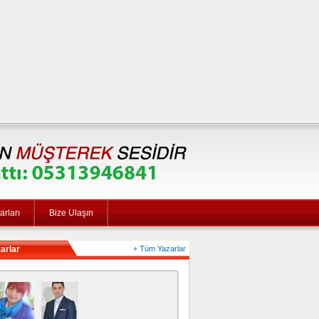
rları
Bize Ulaşın
arlar
+ Tüm Yazarlar