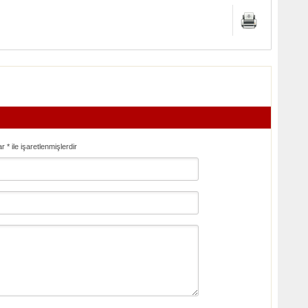
ar
*
ile işaretlenmişlerdir