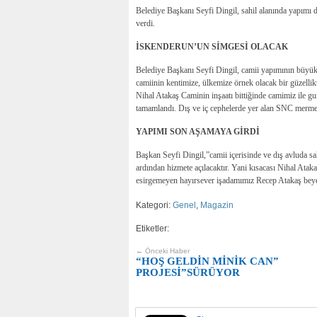
Belediye Başkanı Seyfi Dingil, sahil alanında yapımı 
verdi.
İ
SKENDERUN’UN SİMGESİ OLACAK
Belediye Başkanı Seyfi Dingil, camii yapımının büyük bi
camiinin kentimize, ülkemize örnek olacak bir güzellikt
Nihal Atakaş Caminin inşaatı bittiğinde camimiz ile gur
tamamlandı. Dış ve iç cephelerde yer alan SNC mermer v
YAPIMI SON AŞAMAYA GİRDİ
Başkan Seyfi Dingil,”camii içerisinde ve dış avluda s
ardından hizmete açılacaktır. Yani kısacası Nihal At
esirgemeyen hayırsever işadamımız Recep Atakaş bey
Kategori:
Genel
,
Magazin
Etiketler:
← Önceki Haber
“HOŞ GELDİN MİNİK CAN”
PROJESİ”SÜRÜYOR