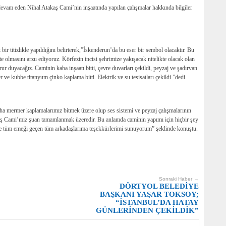
devam eden Nihal Atakaş Cami’nin inşaatında yapılan çalışmalar hakkında bilgiler
r titizlikle yapıldığını belirterek,”İskenderun’da bu eser bir sembol olacaktır. Bu
e olmasını arzu ediyoruz. Körfezin incisi şehrimize yakışacak nitelikte olacak olan
ur duyacağız. Caminin kaba inşaatı bitti, çevre duvarları çekildi, peyzaj ve şadırvan
e kubbe titanyum çinko kaplama bitti. Elektrik ve su tesisatları çekildi ”dedi.
aha mermer kaplamalarımız bitmek üzere olup ses sistemi ve peyzaj çalışmalarının
akaş Cami’miz şuan tamamlanmak üzeredir. Bu anlamda caminin yapımı için hiçbir şey
e tüm emeği geçen tüm arkadaşlarıma teşekkürlerimi sunuyorum” şeklinde konuştu.
Sonraki Haber →
DÖRTYOL BELEDİYE
BAŞKANI YAŞAR TOKSOY;
“İSTANBUL’DA HATAY
GÜNLERİNDEN ÇEKİLDİK”