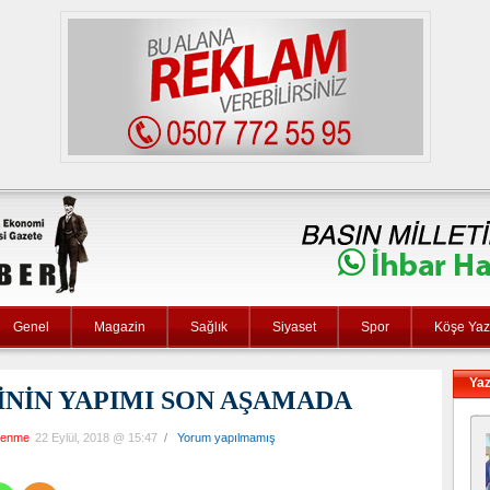
Genel
Magazin
Sağlık
Siyaset
Spor
Köşe Yaza
Yaz
İNİN YAPIMI SON AŞAMADA
lenme
22 Eylül, 2018 @ 15:47
/
Yorum yapılmamış