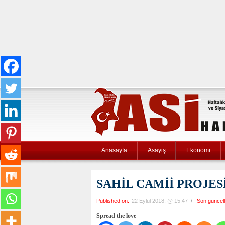
Anasayfa
Asayiş
Ekonomi
SAHİL CAMİİ PROJES
Published on:
22 Eylül 2018, @ 15:47
/
Son güncel
Spread the love