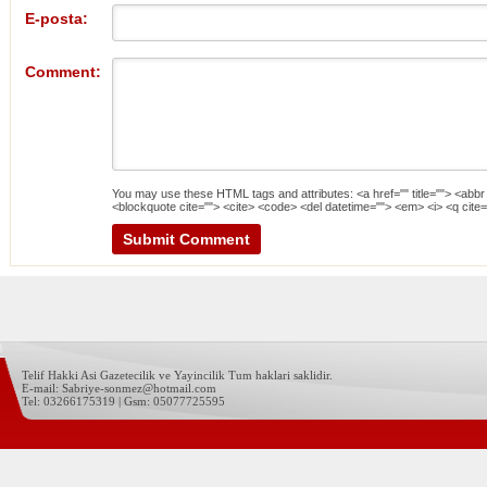
E-posta:
Comment:
You may use these
HTML
tags and attributes:
<a href="" title=""> <abbr
<blockquote cite=""> <cite> <code> <del datetime=""> <em> <i> <q cite=
Telif Hakki Asi Gazetecilik ve Yayincilik Tum haklari saklidir.
E-mail: Sabriye-sonmez@hotmail.com
Tel: 03266175319 | Gsm: 05077725595