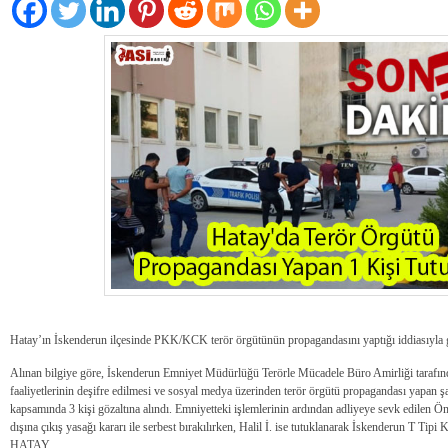
Hatay’ın İskenderun ilçesinde PKK/KCK terör örgütünün propagandasını yaptığı iddiasıyla göz
Alınan bilgiye göre, İskenderun Emniyet Müdürlüğü Terörle Mücadele Büro Amirliği tara
faaliyetlerinin deşifre edilmesi ve sosyal medya üzerinden terör örgütü propagandası yapan şah
kapsamında 3 kişi gözaltına alındı. Emniyetteki işlemlerinin ardından adliyeye sevk edilen Öme
dışına çıkış yasağı kararı ile serbest bırakılırken, Halil İ. ise tutuklanarak İskenderun T Tip
HATAY