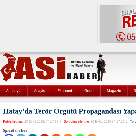
Anasayfa
Asayiş
Ekonomi
Genel
Magazin
S
Hatay’da Terör Örgütü Propagandası Yapa
Published on:
20 Eylül 2018, @ 17:18
/
Son güncellenme
20 Eylül, 2018 @ 17:27
/
Yor
Spread the love