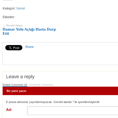
Kategori:
Genel
Etiketler:
← Önceki Haber
Damar Yolu Açtığı Hasta Darp
Etti
Share
Leave a reply
Default Comments (0)
Facebook Comments
Bir yanıt yazın
E-posta adresiniz yayınlanmayacak. Gerekli alanlar
*
ile işaretlenmişlerdir
Ad: