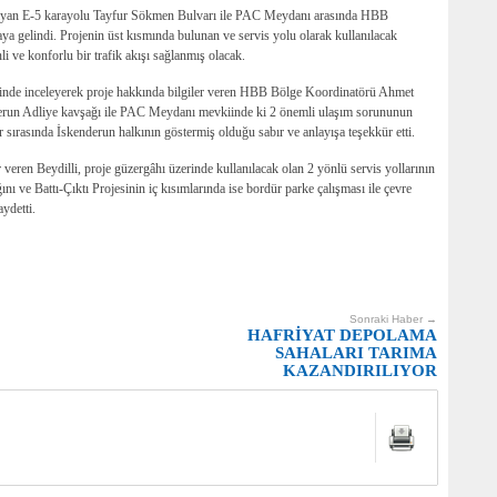
 sağlayan E-5 karayolu Tayfur Sökmen Bulvarı ile PAC Meydanı arasında HBB
aya gelindi. Projenin üst kısmında bulunan ve servis yolu olarak kullanılacak
li ve konforlu bir trafik akışı sağlanmış olacak.
yerinde inceleyerek proje hakkında bilgiler veren HBB Bölge Koordinatörü Ahmet
nderun Adliye kavşağı ile PAC Meydanı mevkiinde ki 2 önemli ulaşım sorununun
sırasında İskenderun halkının göstermiş olduğu sabır ve anlayışa teşekkür etti.
 veren Beydilli, proje güzergâhı üzerinde kullanılacak olan 2 yönlü servis yollarının
ı ve Battı-Çıktı Projesinin iç kısımlarında ise bordür parke çalışması ile çevre
ydetti.
Sonraki Haber →
HAFRİYAT DEPOLAMA
SAHALARI TARIMA
KAZANDIRILIYOR