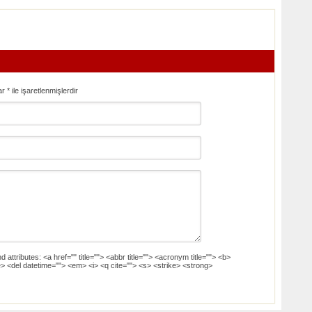
ar
*
ile işaretlenmişlerdir
d attributes:
<a href="" title=""> <abbr title=""> <acronym title=""> <b>
> <del datetime=""> <em> <i> <q cite=""> <s> <strike> <strong>