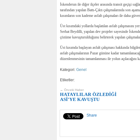
İskenderun ile diğer ilçeler arasında transit geçişi
tarafından yapılan Battı-Çıktı çalışmalarında son aşam
kısımların son kademe asfalt çalışmaları ile daha güven
Üst kısımdaki yollarda başlatılan asfalt çalışmasını 
Serhat Beydilli, yapılan dev projeler sayesinde İske
çözüme kavuşturulduğunu belirterek yapılan çalışmalar 
Üst kısımda başlayan asfalt çalışması hakkında bilgiler
asfalt çalışmalarının Pazar gününe kadar tamamlanacağın
düzenlenmesinin tamamlanması ile yolun açılacağını ka
Kategori:
Genel
Etiketler:
← Önceki Haber
HATAYLILAR ÖZLEDİĞİ
ASİ’YE KAVUŞTU
Share