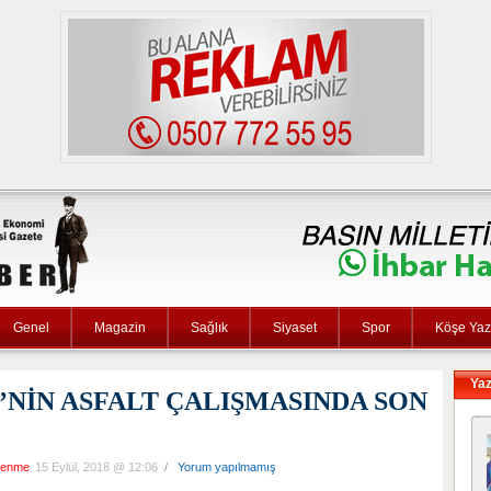
Genel
Magazin
Sağlık
Siyaset
Spor
Köşe Yaza
Yaz
İ’NİN ASFALT ÇALIŞMASINDA SON
lenme
15 Eylül, 2018 @ 12:06
/
Yorum yapılmamış