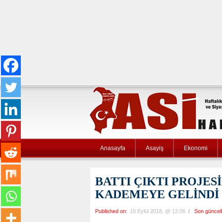
Anasayfa
Asayiş
Ekonomi
BATTI ÇIKTI PROJES
KADEMEYE GELİNDİ
Published on:
15 Eylül 2018, @ 12:06
/
Son güncel