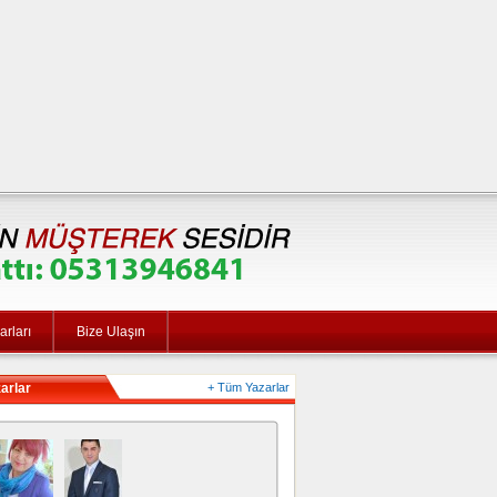
rları
Bize Ulaşın
arlar
+ Tüm Yazarlar