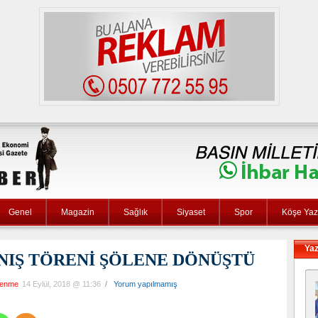
Genel
Magazin
Sağlık
Siyaset
Spor
Köşe Yaza
Yaz
NIŞ TÖRENİ ŞÖLENE DÖNÜŞTÜ
lenme
14 Eylül, 2018 @ 11:36
/
Yorum yapılmamış