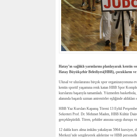
Hatay’ın sağlıklı yarınlarını planlayarak kentin 
Hatay Büyükşehir Belediyesi(HBB), çocukların ve 
Ulusal ve uluslararası birçok spor organizasyonuna ev
kentin sportif yaşamına renk katan HBB Spor Komplek
kurslarını başarıyla tamamladı. Yüzmeden basketbola, o
alanında başarılı uzman antrenörler eşliğinde aldıklar
HBB Yaz Kursları Kapanış Töreni 13 Eylül Perşembe
Sekreteri Prof. Dr. Mehmet Maden, HBB Kültür Daire 
gerçekleştirildi. Tören, şehitler anısına saygı duruşu 
12 dalda kurs alma imkânı yakalayan 5964 kursiyer,
Merkezi’nde sergileyerek ailelerine ve HBB personelle