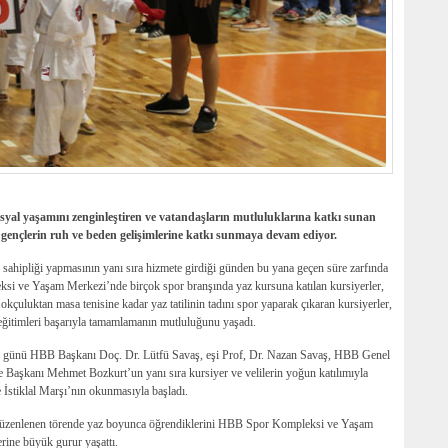
sosyal yaşamını zenginleştiren ve vatandaşların mutluluklarına katkı sunan
gençlerin ruh ve beden gelişimlerine katkı sunmaya devam ediyor.
 sahipliği yapmasının yanı sıra hizmete girdiği günden bu yana geçen süre zarfında
si ve Yaşam Merkezi’nde birçok spor branşında yaz kursuna katılan kursiyerler,
kçuluktan masa tenisine kadar yaz tatilinin tadını spor yaparak çıkaran kursiyerler,
ı eğitimleri başarıyla tamamlamanın mutluluğunu yaşadı.
 günü HBB Başkanı Doç. Dr. Lütfü Savaş, eşi Prof, Dr. Nazan Savaş, HBB Genel
Başkanı Mehmet Bozkurt’un yanı sıra kursiyer ve velilerin yoğun katılımıyla
ve İstiklal Marşı’nın okunmasıyla başladı.
 düzenlenen törende yaz boyunca öğrendiklerini HBB Spor Kompleksi ve Yaşam
rine büyük gurur yaşattı.