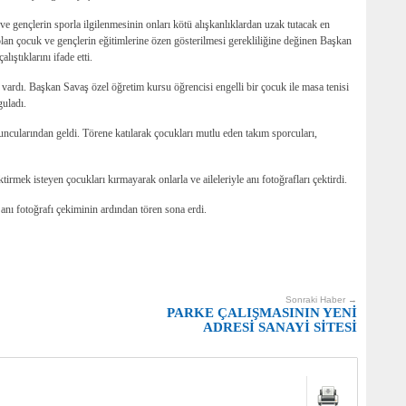
 gençlerin sporla ilgilenmesinin onları kötü alışkanlıklardan uzak tutacak en
lan çocuk ve gençlerin eğitimlerine özen gösterilmesi gerekliliğine değinen Başkan
ıştıklarını ifade etti.
vardı. Başkan Savaş özel öğretim kursu öğrencisi engelli bir çocuk ile masa tenisi
guladı.
cularından geldi. Törene katılarak çocukları mutlu eden takım sporcuları,
irmek isteyen çocukları kırmayarak onlarla ve aileleriyle anı fotoğrafları çektirdi.
 anı fotoğrafı çekiminin ardından tören sona erdi.
Sonraki Haber →
PARKE ÇALIŞMASININ YENİ
ADRESİ SANAYİ SİTESİ