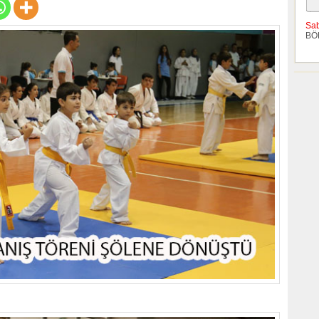
Sa
BÖ