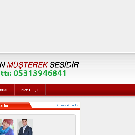
rları
Bize Ulaşın
arlar
+ Tüm Yazarlar