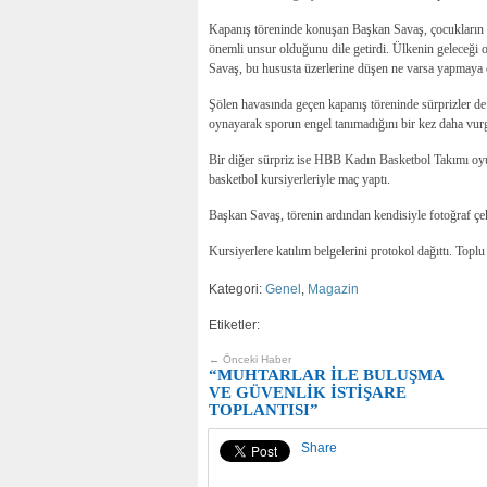
Kapanış töreninde konuşan Başkan Savaş, çocukların ve
önemli unsur olduğunu dile getirdi. Ülkenin geleceği o
Savaş, bu hususta üzerlerine düşen ne varsa yapmaya çal
Şölen havasında geçen kapanış töreninde sürprizler de 
oynayarak sporun engel tanımadığını bir kez daha vur
Bir diğer sürpriz ise HBB Kadın Basketbol Takımı oyun
basketbol kursiyerleriyle maç yaptı.
Başkan Savaş, törenin ardından kendisiyle fotoğraf çekt
Kursiyerlere katılım belgelerini protokol dağıttı. Toplu
Kategori:
Genel
,
Magazin
Etiketler:
← Önceki Haber
“MUHTARLAR İLE BULUŞMA
VE GÜVENLİK İSTİŞARE
TOPLANTISI”
Share