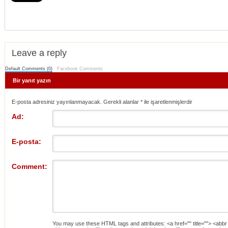
Leave a reply
Default Comments (0)
Facebook Comments
Bir yanıt yazın
E-posta adresiniz yayınlanmayacak. Gerekli alanlar
*
ile işaretlenmişlerdir
Ad:
E-posta:
Comment:
You may use these
HTML
tags and attributes:
<a href="" title=""> <abbr