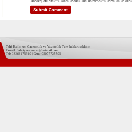
<blockquote cite=""> <cite> <code> <del datetime=""> <em> <i> <q cite=
Telif Hakki Asi Gazetecilik ve Yayincilik Tum haklari saklidir.
E-mail: Sabriye-sonmez@hotmail.com
Tel: 03266175319 | Gsm: 05077725595