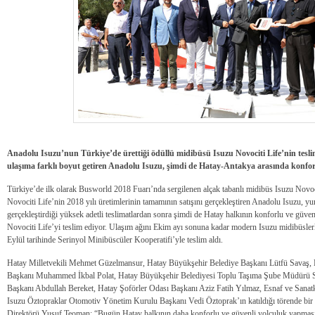
Anadolu Isuzu’nun Türkiye’de ürettiği ödüllü midibüsü Isuzu Novociti Life’nin tesl
ulaşıma farklı boyut getiren Anadolu Isuzu, şimdi de Hatay-Antakya arasında konfor
Türkiye’de ilk olarak Busworld 2018 Fuarı’nda sergilenen alçak tabanlı midibüs Isuzu Novocit
Novociti Life’nin 2018 yılı üretimlerinin tamamının satışını gerçekleştiren Anadolu Isuzu, yu
gerçekleştirdiği yüksek adetli teslimatlardan sonra şimdi de Hatay halkının konforlu ve güve
Novociti Life’yi teslim ediyor. Ulaşım ağını Ekim ayı sonuna kadar modern Isuzu midibüslerle
Eylül tarihinde Serinyol Minibüscüler Kooperatifi’yle teslim aldı.
Hatay Milletvekili Mehmet Güzelmansur, Hatay Büyükşehir Belediye Başkanı Lütfü Savaş, 
Başkanı Muhammed İkbal Polat, Hatay Büyükşehir Belediyesi Toplu Taşıma Şube Müdürü S
Başkanı Abdullah Bereket, Hatay Şoförler Odası Başkanı Aziz Fatih Yılmaz, Esnaf ve Sanat
Isuzu Öztopraklar Otomotiv Yönetim Kurulu Başkanı Vedi Öztoprak’ın katıldığı törende bi
Direktörü Yusuf Teoman; “Bugün Hatay halkının daha konforlu ve güvenli yolculuk yapması