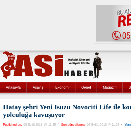
Anasayfa
Asayiş
Ekonomi
Genel
Magazin
S
Hatay şehri Yeni Isuzu Novociti Life ile ko
yolculuğa kavuşuyor
Published on:
08 Eylül 2018, @ 11:25
/
Son güncellenme
08 Eylül, 2018 @ 11:25
/
Yor