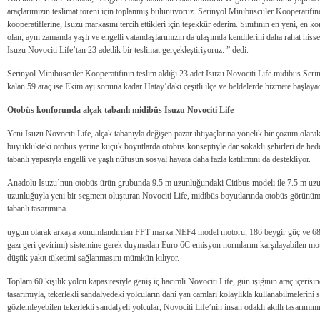
araçlarımızın teslimat töreni için toplanmış bulunuyoruz. Serinyol Minibüscüler Kooperatifin
kooperatiflerine, Isuzu markasını tercih ettikleri için teşekkür ederim. Sınıfının en yeni, en k
olan, aynı zamanda yaşlı ve engelli vatandaşlarımızın da ulaşımda kendilerini daha rahat his
Isuzu Novociti Life’tan 23 adetlik bir teslimat gerçekleştiriyoruz. ” dedi.
Serinyol Minibüscüler Kooperatifinin teslim aldığı 23 adet Isuzu Novociti Life midibüs Serin
kalan 59 araç ise Ekim ayı sonuna kadar Hatay’daki çeşitli ilçe ve beldelerde hizmete başlaya
Otobüs konforunda alçak tabanlı midibüs Isuzu Novociti Life
Yeni Isuzu Novociti Life, alçak tabanıyla değişen pazar ihtiyaçlarına yönelik bir çözüm olara
büyüklükteki otobüs yerine küçük boyutlarda otobüs konseptiyle dar sokaklı şehirleri de hed
tabanlı yapısıyla engelli ve yaşlı nüfusun sosyal hayata daha fazla katılımını da destekliyor.
Anadolu Isuzu’nun otobüs ürün grubunda 9.5 m uzunluğundaki Citibus modeli ile 7.5 m uzu
uzunluğuyla yeni bir segment oluşturan Novociti Life, midibüs boyutlarında otobüs görünümü
tabanlı tasarımına
uygun olarak arkaya konumlandırılan FPT marka NEF4 model motoru, 186 beygir güç ve 68
gazı geri çevirimi) sistemine gerek duymadan Euro 6C emisyon normlarını karşılayabilen motor
düşük yakıt tüketimi sağlanmasını mümkün kılıyor.
Toplam 60 kişilik yolcu kapasitesiyle geniş iç hacimli Novociti Life, gün ışığının araç içerisi
tasarımıyla, tekerlekli sandalyedeki yolcuların dahi yan camları kolaylıkla kullanabilmelerini 
gözlemleyebilen tekerlekli sandalyeli yolcular, Novociti Life’nin insan odaklı akıllı tasarımının