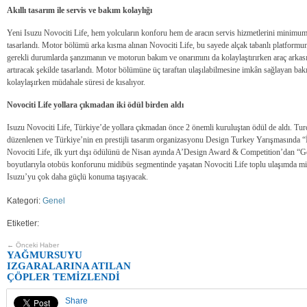
Akıllı tasarım ile servis ve bakım kolaylığı
Yeni Isuzu Novociti Life, hem yolcuların konforu hem de aracın servis hizmetlerini minimum
tasarlandı. Motor bölümü arka kısma alınan Novociti Life, bu sayede alçak tabanlı platform
gerekli durumlarda şanzımanın ve motorun bakım ve onarımını da kolaylaştırırken araç arkasınd
artıracak şekilde tasarlandı. Motor bölümüne üç taraftan ulaşılabilmesine imkân sağlayan bak
kolaylaşırken müdahale süresi de kısalıyor.
Novociti Life yollara çıkmadan iki ödül birden aldı
Isuzu Novociti Life, Türkiye’de yollara çıkmadan önce 2 önemli kuruluştan ödül de aldı. Tu
düzenlenen ve Türkiye’nin en prestijli tasarım organizasyonu Design Turkey Yarışmasında “
Novociti Life, ilk yurt dışı ödülünü de Nisan ayında A’Design Award & Competition’dan “
boyutlarıyla otobüs konforunu midibüs segmentinde yaşatan Novociti Life toplu ulaşımda 
Isuzu’yu çok daha güçlü konuma taşıyacak.
Kategori:
Genel
Etiketler:
← Önceki Haber
YAĞMURSUYU
IZGARALARINA ATILAN
ÇÖPLER TEMİZLENDİ
Share