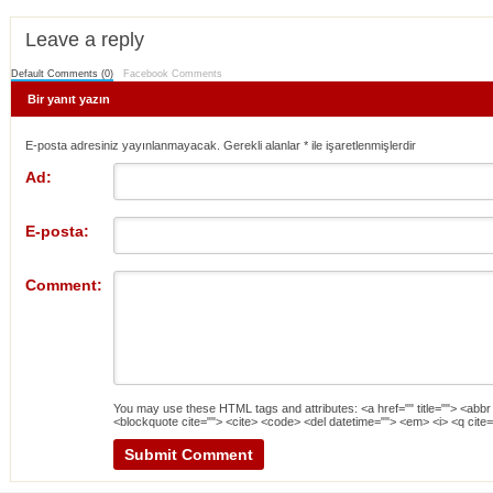
Leave a reply
Default Comments (0)
Facebook Comments
Bir yanıt yazın
E-posta adresiniz yayınlanmayacak. Gerekli alanlar
*
ile işaretlenmişlerdir
Ad:
E-posta:
Comment:
You may use these
HTML
tags and attributes:
<a href="" title=""> <abbr
<blockquote cite=""> <cite> <code> <del datetime=""> <em> <i> <q cite=