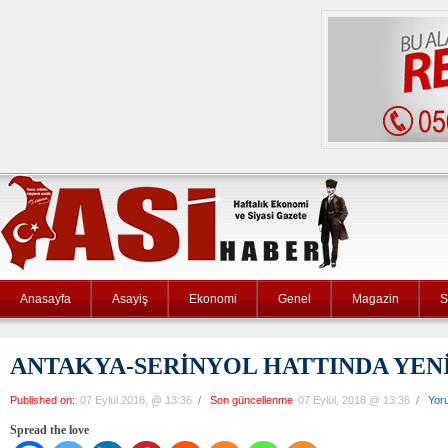
Anasayfa
Asayiş
Ekonomi
Genel
Magazin
S
ANTAKYA-SERİNYOL HATTINDA YEN
Published on:
07 Eylül 2018, @ 13:36
/
Son güncellenme
07 Eylül, 2018 @ 13:36
/
Yor
Spread the love