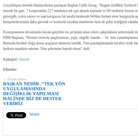
Gerçekleşen törende düşüncelerini paylaşan Başkan Lütfü Savaş, “Bugün özellikle Serinyol 
önemli bir gün. 7 kooperatifin 227 minibüsü tek çatı altında toplandı ve 69 otobüsle hizmet e
güzergâh, yolcu sayısı ve saat kavgasını bir tarafa bırakarak birlikte hizmet etme kaygısıyla ay
hemşehrilerimizin daha güvenli ve konforlu seyahat etmelerine hem de şehir trafiğinin rahatla
Konuşmasının devamında hayata geçirilen bu projenin uzun süren çalışmaların neticesinde tüm 
HBB Başkanı, “Hizmet verecek araçlarımızın, yaşlı, engelli, hamile… vb. tüm vatandaşlarımı
Bununla beraber doğa dostu araçların olmasını istedik. Tüm paydaşlarımızla beraber ortak h
herkese teşekkür ederim. Tüm şehrimize hayırlı olsun” dedi.
Kategori:
Genel
Etiketler:
← Önceki Haber
BAŞKAN NEHİR ,“TEK YÖN
UYGULAMASINDA
DEĞİŞİKLİK YAPILMASI
HALİNDE BİZ DE DESTEK
VERİRİZ
Share