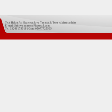
Telif Hakki Asi Gazetecilik ve Yayincilik Tum haklari saklidir.
E-mail: Sabriye-sonmez@hotmail.com
Tel: 03266175319 | Gsm: 05077725595