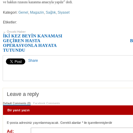
ve hakkın rızasını kazanma amacıyla yapılır” dedi.
Kategori:
Genel
,
Magazin
,
Sağlık
,
Siyaset
Etiketler:
← Önceki Haber
İKİ KEZ BEYİN KANAMASI
GEÇİREN HASTA
B
OPERASYONLA HAYATA
TUTUNDU
Share
Leave a reply
Default Comments (0)
Facebook Comments
Bir yanıt yazın
E-posta adresiniz yayınlanmayacak. Gerekli alanlar
*
ile işaretlenmişlerdir
Ad: