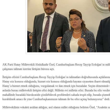
AK Parti Hatay Milletvekili Abdulkadir Özel, Cumhurbaşkanı Recep Tayyip Erdoğan’ın millet
çalışması talimatı üzerine iletişim bürosu açtı.
İletişim ofisini Cumhurbaşkanı Recep Tayyip Erdoğan’ın talimatları doğrultusunda açtıklarını
Hatay söz konusu olduğunda, hizmet söz konusu olduğunda hayatın siyasetten ibaret olmadı
Hatay’a hizmet etmek olduğunu, vurgulamak ve ilan etmek için buradalar. Seçim döneminde sıklı
aslında burası milletvekili iletişim ofisi değil. Milletin evi milletin ofisi. Burada bu ofis ves
mahallinde buradaki bürokraside çözülebilecek problemleri sahada tespit edip, burada çözmek ve
kurabilmek amacı ile yine Cumhurbaşkanımızın talimatı ile bu ofisi açmış bulunuyoruz” dedi.
Milletvekilinin vekaleti asıldan aldığını, asıl olanın millet olduğunu belirten Özel, “Asaletin s