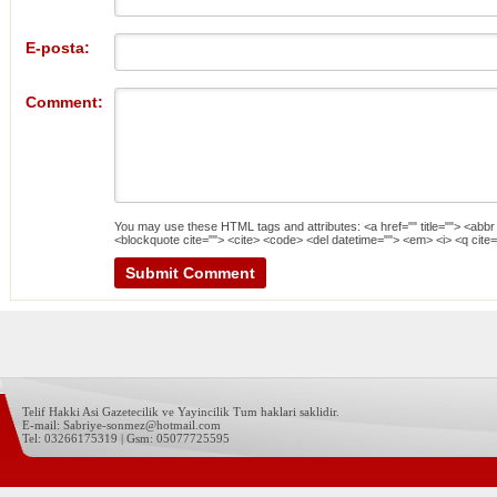
E-posta:
Comment:
You may use these
HTML
tags and attributes:
<a href="" title=""> <abbr
<blockquote cite=""> <cite> <code> <del datetime=""> <em> <i> <q cite=
Telif Hakki Asi Gazetecilik ve Yayincilik Tum haklari saklidir.
E-mail: Sabriye-sonmez@hotmail.com
Tel: 03266175319 | Gsm: 05077725595