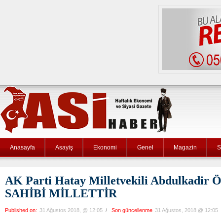
Anasayfa
Asayiş
Ekonomi
Genel
Magazin
S
AK Parti Hatay Milletvekili Abdulkadir
SAHİBİ MİLLETTİR
Published on:
31 Ağustos 2018, @ 12:05
/
Son güncellenme
31 Ağustos, 2018 @ 12:05