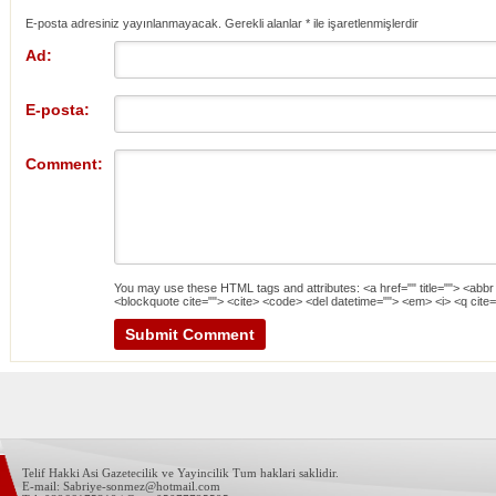
E-posta adresiniz yayınlanmayacak. Gerekli alanlar
*
ile işaretlenmişlerdir
Ad:
E-posta:
Comment:
You may use these
HTML
tags and attributes:
<a href="" title=""> <abbr
<blockquote cite=""> <cite> <code> <del datetime=""> <em> <i> <q cite=
Telif Hakki Asi Gazetecilik ve Yayincilik Tum haklari saklidir.
E-mail: Sabriye-sonmez@hotmail.com