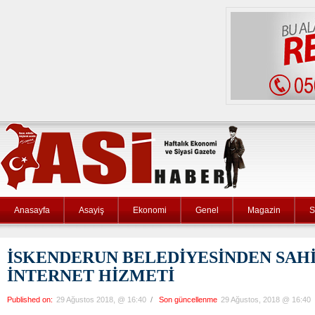
Anasayfa
Asayiş
Ekonomi
Genel
Magazin
S
İSKENDERUN BELEDİYESİNDEN SAH
İNTERNET HİZMETİ
Published on:
29 Ağustos 2018, @ 16:40
/
Son güncellenme
29 Ağustos, 2018 @ 16:40