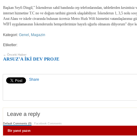
Başkan Seyfi Dingil,” İskenderun sahil bandında cep telefonlarından, tabletlerden kesintisiz 
internet hizmetine T.C no ve doğum tarihini girerek ulaşılabiliyor. İskenderun 1, 3,5 nolu sosy
Anıt Alanı ve iskele civarında bulunan ücretsiz Metro Hızlı Wifi hizmetini vatandaşlarımız gün
WİFİ uygulamasının İskenderunlu hemşerilerimize hayırlı uğurlu olmasını diliyorum” diye 
Kategori:
Genel
,
Magazin
Etiketler:
← Önceki Haber
ARSUZ’A İKİ DEV PROJE
Share
Leave a reply
Default Comments (0)
Facebook Comments
Bir yanıt yazın