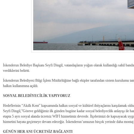
İskenderun Belediye Başkanı Seyfi Dingil, vatandaşların yoğun olarak kullandığı sahil bandın
verdiklerini belirtti.
İskenderun Belediyesi Bilgi İşlem Müdürlüğüne bağlı ekipler tarafından sistem kurulumu tama
halkın kullanımına açıldı.
SOSYAL BELEDİYECİLİK YAPIYORUZ
Hedeflerinin “Akıllı Kent” kapsamında halkın sosyal ve kültürel ihtiyaçlarını karşılamak ol
Seyfi Dingil,”Göreve geldiğimiz ilk günden bugüne kadar sosyal belediyecilik anlayışı ile h
etapta 5 ayrı sosyal alanda ücretsiz WİFİ hizmetimiz devrede. İlçelerimizi de kapsayacak uyg
hizmetini hayata geçirmeye devam edeceğiz. İskenderun’umuzun birçok yerinde daha montaj 
GÜNÜN HER ANI ÜCRETSİZ BAĞLANTI