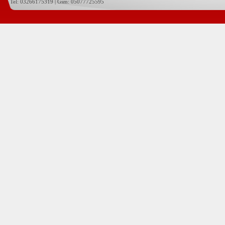
Tel: 03266175319 | Gsm: 05077725595