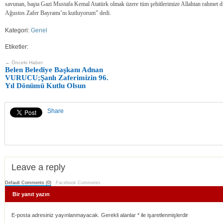
savunan, başta Gazi Mustafa Kemal Atatürk olmak üzere tüm şehitlerimize Allahtan rahmet 
Ağustos Zafer Bayramı’nı kutluyorum” dedi.
Kategori:
Genel
Etiketler:
← Önceki Haber
Belen Belediye Başkanı Adnan
VURUCU;Şanlı Zaferimizin 96.
Yıl Dönümü Kutlu Olsun
Share
Leave a reply
Default Comments (0)
Facebook Comments
Bir yanıt yazın
E-posta adresiniz yayınlanmayacak. Gerekli alanlar
*
ile işaretlenmişlerdir