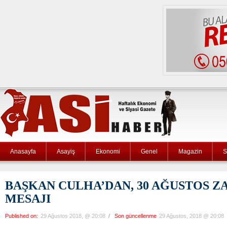
Anasayfa
Asayiş
Ekonomi
Genel
Magazin
S
BAŞKAN CULHA’DAN, 30 AĞUSTOS Z
MESAJI
Published on:
29 Ağustos 2018, @ 20:08
/
Son güncellenme
29 Ağustos, 2018 @ 20:08