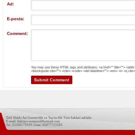
Ad:
E-posta:
Comment:
You may use these
HTML
tags and attributes:
<a href="" title=""> <abbr
<blockquote cite=""> <cite> <code> <del datetime=""> <em> <i> <q cite=
Telif Hakki Asi Gazetecilik ve Yayincilik Tum haklari saklidir.
E-mail: Sabriye-sonmez@hotmail.com
Tel: 03266175319 | Gsm: 05077725595