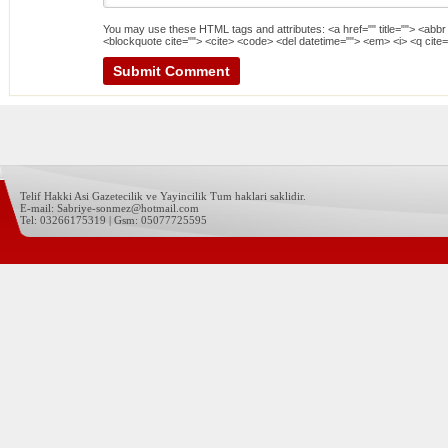
You may use these
HTML
tags and attributes:
<a href="" title=""> <abbr
<blockquote cite=""> <cite> <code> <del datetime=""> <em> <i> <q cite=
Telif Hakki Asi Gazetecilik ve Yayincilik Tum haklari saklidir.
E-mail: Sabriye-sonmez@hotmail.com
Tel: 03266175319 | Gsm: 05077725595