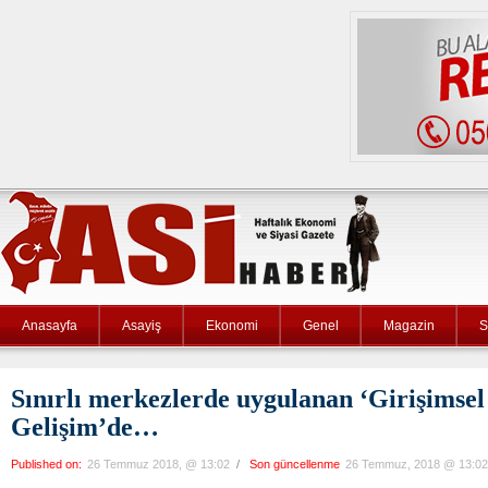
Anasayfa
Asayiş
Ekonomi
Genel
Magazin
S
Sınırlı merkezlerde uygulanan ‘Girişimsel 
Gelişim’de…
Published on:
26 Temmuz 2018, @ 13:02
/
Son güncellenme
26 Temmuz, 2018 @ 13:02