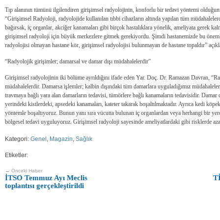
Tıp alanının tümünü ilgilendiren girişimsel radyolojinin, konforlu bir tedavi yöntemi olduğ
“Girişimsel Radyoloji, radyolojide kullanılan tıbbi cihazların altında yapılan tüm müdahalelerd
bağırsak, iç organlar, akciğer kanamaları gibi birçok hastalıklara yönelik, ameliyata gerek 
girişimsel radyoloji için büyük merkezlere gitmek gerekiyordu. Şimdi hastanemizde bu önemli
radyolojisi olmayan hastane kör, girişimsel radyolojisi bulunmayan de hastane topaldır” açı
“Radyolojik girişimler; damarsal ve damar dışı müdahalelerdir”
Girişimsel radyolojinin iki bölüme ayrıldığını ifade eden Yar. Doç. Dr. Ramazan Davran, “Ra
müdahalelerdir. Damarsa işlemler; kalbin dışındaki tüm damarlara uyguladığımız müdahalelerd
travmaya bağlı yara alan damarların tedavisi, tümörlere bağlı kanamaların tedavisidir. Damar 
yerindeki kistlerdeki, apsedeki kanamaları, kateter takarak boşaltılmaktadır. Ayrıca kedi köpek
yöntemle boşaltıyoruz. Bunun yanı sıra vücutta bulunan iç organlardan veya herhangi bir yerd
bölgesel tedavi uyguluyoruz. Girişimsel radyoloji sayesinde ameliyatlardaki gibi risklerde aza
Kategori:
Genel
,
Magazin
,
Sağlık
Etiketler:
← Önceki Haber
İTSO Temmuz Ayı Meclis
T
toplantısı gerçekleştirildi