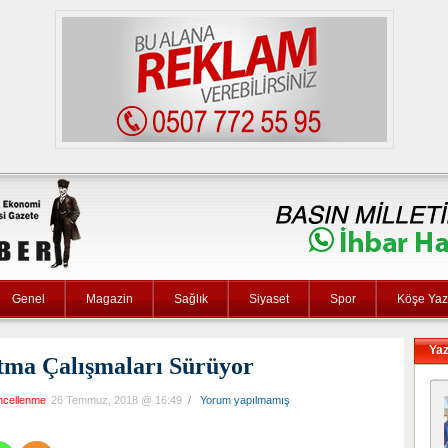
Genel
Magazin
Sağlık
Siyaset
Spor
Köşe Yaza
Yaz
ma Çalışmaları Sürüyor
ncellenme
26 Temmuz, 2018 @ 16:49
/
Yorum yapılmamış