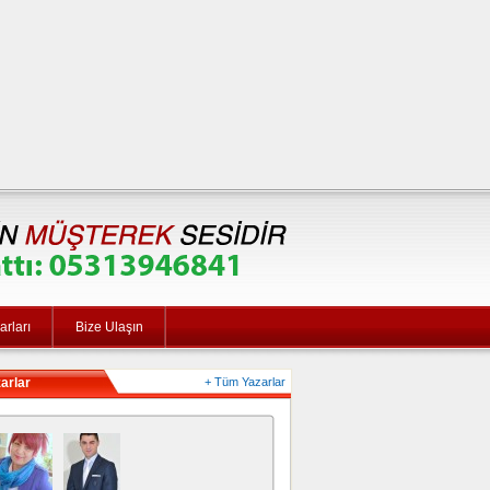
rları
Bize Ulaşın
arlar
+ Tüm Yazarlar