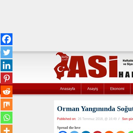
Anasayfa
Asayiş
Ekonomi
Orman Yangınında Soğut
Published on:
26 Temmuz 2018, @ 16:49
/
Son gü
Spread the love