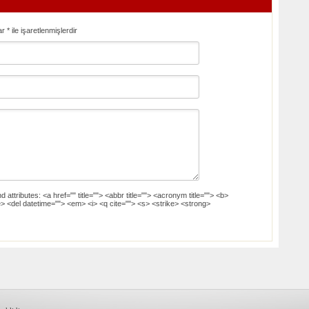
ar
*
ile işaretlenmişlerdir
d attributes:
<a href="" title=""> <abbr title=""> <acronym title=""> <b>
> <del datetime=""> <em> <i> <q cite=""> <s> <strike> <strong>