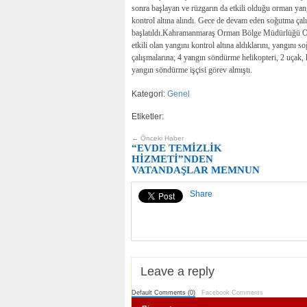
sonra başlayan ve rüzgarın da etkili olduğu orman yan
kontrol altına alındı. Gece de devam eden soğutma çalı
başlatıldı.Kahramanmaraş Orman Bölge Müdürlüğü O
etkili olan yangını kontrol altına aldıklarını, yangın
çalışmalarına; 4 yangın söndürme helikopteri, 2 uçak, 
yangın söndürme işçisi görev almıştı.
Kategori:
Genel
Etiketler:
← Önceki Haber
“EVDE TEMİZLİK
HİZMETİ”NDEN
VATANDAŞLAR MEMNUN
Share
Leave a reply
Default Comments (0)
Facebook Comments