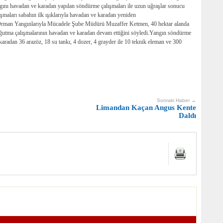
gını havadan ve karadan yapılan söndürme çalışmaları ile uzun uğraşlar sonucu
şmaları sabahın ilk ışıklarıyla havadan ve karadan yeniden
rman Yangınlarıyla Mücadele Şube Müdürü Muzaffer Ketmen, 40 hektar alanda
ı soğutma çalışmalarının havadan ve karadan devam ettiğini söyledi.Yangın söndürme
karadan 36 arazöz, 18 su tankı, 4 dozer, 4 grayder ile 10 teknik eleman ve 300
Sonraki Haber →
Limandan Kaçan Angus Kente
Daldı