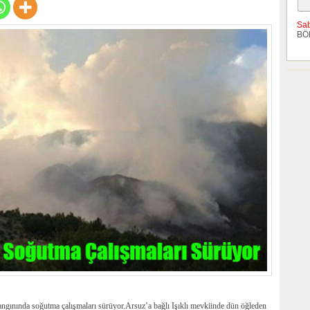
Sa
BÖ
yangınında soğutma çalışmaları sürüyor.Arsuz’a bağlı Işıklı mevkiinde dün öğleden