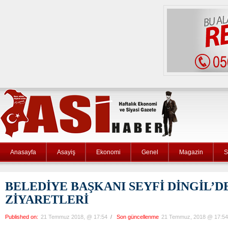
Anasayfa
Asayiş
Ekonomi
Genel
Magazin
S
BELEDİYE BAŞKANI SEYFİ DİNGİL’D
ZİYARETLERİ
Published on:
21 Temmuz 2018, @ 17:54
/
Son güncellenme
21 Temmuz, 2018 @ 17:54