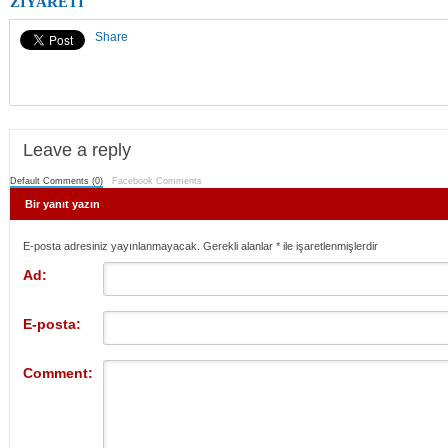
ZİYARETİ
Share
Leave a reply
Default Comments (0)
Facebook Comments
Bir yanıt yazın
E-posta adresiniz yayınlanmayacak. Gerekli alanlar
*
ile işaretlenmişlerdir
Ad:
E-posta:
Comment: