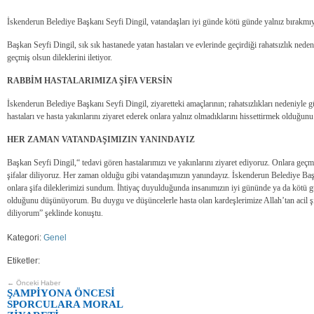
İskenderun Belediye Başkanı Seyfi Dingil, vatandaşları iyi günde kötü günde yalnız bırakmıy
Başkan Seyfi Dingil, sık sık hastanede yatan hastaları ve evlerinde geçirdiği rahatsızlık nedeni
geçmiş olsun dileklerini iletiyor.
RABBİM HASTALARIMIZA ŞİFA VERSİN
İskenderun Belediye Başkanı Seyfi Dingil, ziyaretteki amaçlarının; rahatsızlıkları nedeniyle
hastaları ve hasta yakınlarını ziyaret ederek onlara yalnız olmadıklarını hissettirmek olduğunu
HER ZAMAN VATANDAŞIMIZIN YANINDAYIZ
Başkan Seyfi Dingil,“ tedavi gören hastalarımızı ve yakınlarını ziyaret ediyoruz. Onlara geçmiş
şifalar diliyoruz. Her zaman olduğu gibi vatandaşımızın yanındayız. İskenderun Belediye Başk
onlara şifa dileklerimizi sundum. İhtiyaç duyulduğunda insanımızın iyi gününde ya da kötü 
olduğunu düşünüyorum. Bu duygu ve düşüncelerle hasta olan kardeşlerimize Allah’tan acil şif
diliyorum” şeklinde konuştu.
Kategori:
Genel
Etiketler:
← Önceki Haber
ŞAMPİYONA ÖNCESİ
SPORCULARA MORAL