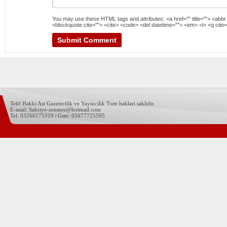
You may use these
HTML
tags and attributes:
<a href="" title=""> <abbr
<blockquote cite=""> <cite> <code> <del datetime=""> <em> <i> <q cite=
Telif Hakki Asi Gazetecilik ve Yayincilik Tum haklari saklidir.
E-mail: Sabriye-sonmez@hotmail.com
Tel: 03266175319 | Gsm: 05077725595