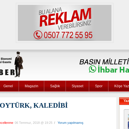
Genel
Magazin
Sağlık
Siyaset
Spor
Köşe Yaza
Yaz
OYTÜRK, KALEDİBİ
ncellenme
06 Temmuz, 2018 @ 19:25
/
Yorum yapılmamış