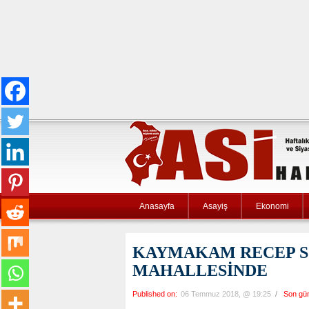
Anasayfa
Asayiş
Ekonomi
KAYMAKAM RECEP S
MAHALLESİNDE
Published on:
06 Temmuz 2018, @ 19:25
/
Son gü