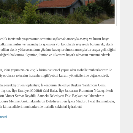
enlik içerisinde yaşamasının teminini sağlamak amacıyla asayiş ve huzur başta
kalkınma, nüfus ve vatandaşlık işlemleri vb. konularda istişarede bulunarak, eksik
t edilen eksik yâda sorunların çözüme kavuşturulması amacıyla bir araya gelindiğini
ğerli halkımıza, ilçemize, ilimize ve ülkemize hayırlı olmasını temenni ederek
, idari yapımızın en küçük birimi ve temel yapısı olan mahalle muhtarlarımız ile
yaç olarak aktarılan hususları ilgili/yetkili kurum yöneticileri ile değerlendirdi.
 gerçekleştirilen toplantıya; İskenderun Belediye Başkan Yardımcısı Cemil
Taşkın, İlçe Emniyet Müdürü Zeki Balcı, İlçe Jandarma Komutanı Yüzbaşı Ferit
rü Ahmet Serhat Beydilli, Sarıseki Belediyesi Eski Başkanı ve İskenderun
i Müdürü Mehmet Gök, İskenderun Belediyesi Fen İşleri Müdürü Ferit Hammutoğlu,
i mahallelerin muhtarları ile mahalle sakinleri iştirak etti
yaset