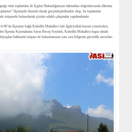
ı rutin toplantılar ile İçişleri Bakanlığımızın talimatları doğrultusunda ülkemiz
antısı” İlçemizde düzenli olarak gerçekleştirilmekte olup, bu toplantılar
inde istişarede bulunularak çözüm odaklı çalışmalar yapılmaktadır.
0’da İlçemize bağlı Kaledibi Mahallesi’nde ilgili/yetkili kurum yöneticileri,
 gelen İlçemiz Kaymakamı Sayın Recep Soytürk, Kaledibi Mahallesi başta olmak
htiyaçları hakkında istişare de bulunmasının yanı sıra bölgenin güvenlik unsurları