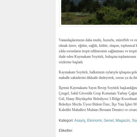
Vatandaşlarımızın daha mutlu, huzurlu, müreffeh ve es
olmak üzere, eğitim, sağlık, kültür, ulaşım, toplumsal 
yâda sorunların tespit edilmesinin sağlanması ve tespi
ifade eden Kaymakam Soytürk, buluşma toplantısının de
sözlerine başladı.
Kaymakam Soytürk, halkımızın oylarıyla işbaşına gelen
mahalle sakinlerini dikkatle dinleyerek, sorun ya da ihti
İlçemiz Kaymakamı Sayın Recep Soytürk başkanlığında
Çengel, Sahil Güvenlik Grup Komutanı Yarbay Çağın 
Gül, Hatay Büyükşehir Belediyesi 3.Bölge Koordinatö
Belediye Meclis Üyesi Bülent Özer, İlçe Yazı İşler
Kaledibi Mahallesi Muhtarı Bestami Demirci ve civarda k
Kategori:
Asayiş
,
Ekonomi
,
Genel
,
Magazin
,
Si
Etiketler: