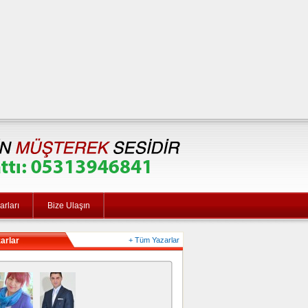
rları
Bize Ulaşın
arlar
+ Tüm Yazarlar