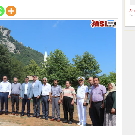
Sa
BÖ