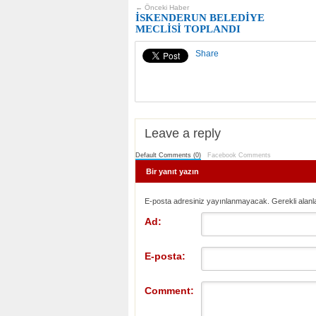
← Önceki Haber
İSKENDERUN BELEDİYE
MECLİSİ TOPLANDI
Share
Leave a reply
Default Comments (0)
Facebook Comments
Bir yanıt yazın
E-posta adresiniz yayınlanmayacak. Gerekli alanl
Ad:
E-posta:
Comment: