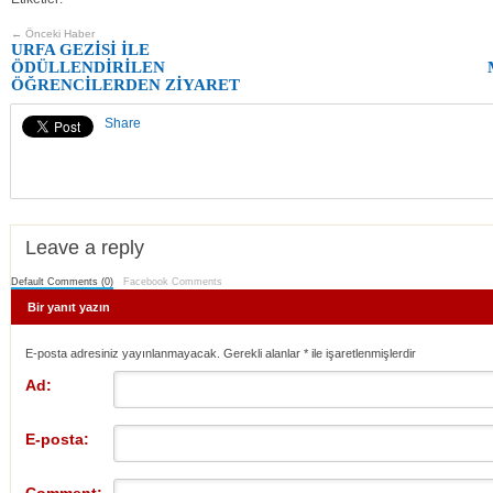
← Önceki Haber
URFA GEZİSİ İLE
ÖDÜLLENDİRİLEN
ÖĞRENCİLERDEN ZİYARET
Share
Leave a reply
Default Comments (0)
Facebook Comments
Bir yanıt yazın
E-posta adresiniz yayınlanmayacak. Gerekli alanlar
*
ile işaretlenmişlerdir
Ad:
E-posta: