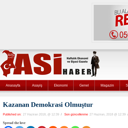
Anasayfa
Asayiş
Ekonomi
Genel
Magazin
S
Kazanan Demokrasi Olmuştur
Published on:
27 Haziran 2018, @ 12:39
/
Son güncellenme
27 Haziran, 2018 @ 12:39
Spread the love