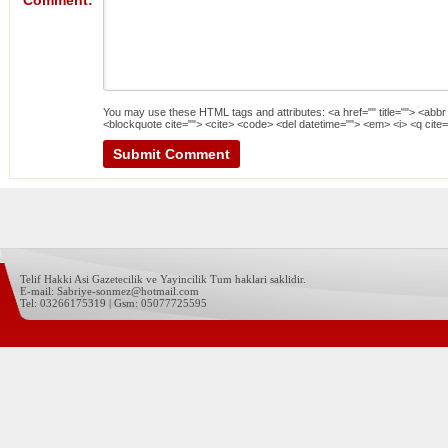
Comment:
You may use these
HTML
tags and attributes:
<a href="" title=""> <abbr
<blockquote cite=""> <cite> <code> <del datetime=""> <em> <i> <q cite=
Telif Hakki Asi Gazetecilik ve Yayincilik Tum haklari saklidir.
E-mail: Sabriye-sonmez@hotmail.com
Tel: 03266175319 | Gsm: 05077725595