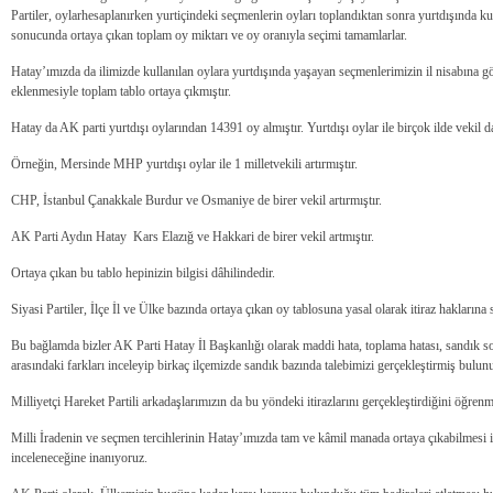
Partiler, oylarhesaplanırken yurtiçindeki seçmenlerin oyları toplandıktan sonra yurtdışında kul
sonucunda ortaya çıkan toplam oy miktarı ve oy oranıyla seçimi tamamlarlar.
Hatay’ımızda da ilimizde kullanılan oylara yurtdışında yaşayan seçmenlerimizin il nisabına g
eklenmesiyle toplam tablo ortaya çıkmıştır.
Hatay da AK parti yurtdışı oylarından 14391 oy almıştır. Yurtdışı oylar ile birçok ilde vekil d
Örneğin, Mersinde MHP yurtdışı oylar ile 1 milletvekili artırmıştır.
CHP, İstanbul Çanakkale Burdur ve Osmaniye de birer vekil artırmıştır.
AK Parti Aydın Hatay Kars Elazığ ve Hakkari de birer vekil artmıştır.
Ortaya çıkan bu tablo hepinizin bilgisi dâhilindedir.
Siyasi Partiler, İlçe İl ve Ülke bazında ortaya çıkan oy tablosuna yasal olarak itiraz haklarına s
Bu bağlamda bizler AK Parti Hatay İl Başkanlığı olarak maddi hata, toplama hatası, sandık sonu
arasındaki farkları inceleyip birkaç ilçemizde sandık bazında talebimizi gerçekleştirmiş bulun
Milliyetçi Hareket Partili arkadaşlarımızın da bu yöndeki itirazlarını gerçekleştirdiğini öğre
Milli İradenin ve seçmen tercihlerinin Hatay’ımızda tam ve kâmil manada ortaya çıkabilmesi iç
inceleneceğine inanıyoruz.