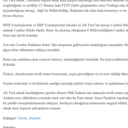
AK Parti olarak, Ülkemizin bugüne kadar karşı karşıya bulunduğu tüm badireleri atlatması hu
sergilediğimiz ve özellikle 15 Temmuz hain FETÖ Darbe girişiminden sonra Yenikapı ruhu ile
taçlandırdığımız duruşu, değil bir Milletvekilliği, İktidardan bile daha fazla önemsiyor ve bu 
beyan ediyoruz.
MHP’li kardeşlerimiz ve BBP’li kardeşlerimiz bilsinler ki; AK Parti’nin duruşu Cumhur İttif
manada Cumhur İttifakı olarak, Hatay’da çıkarmış olduğumuz 6 Milletvekilliğinin Cumhur ittif
bizim için tali bir konudur.
Asıl olan Cumhur İttifakının Hatay’daki tartışmasız galibiyetinin mutluluğunu yaşamaktır. İtti
algıya itibar edilmemesi oldukça önemlidir.
Bizim için sandıktan çıkan sonucun kimyası, matematiğinden önemlidir. Bu kimya milletimizi
Köküdür.
Türkiye, demokrasinin tecelli etmesi konusunda, seçim güvenliğinin en iyi tesis edildiği ülked
Seçmen iradesinin ve tercihlerinin sandığa yansıdığı şekliyle ortaya çıkması ve açıklanması 
AK Parti olarak kurulduğumuz günden itibaren Milli İradenin tam anlamıyla tecelli etmesi i
Adaletin tesis edilebilmesi yönünde emek sarf eden bir Parti olarak; Siyasi Partilerin yaptıklar
bir şekilde sonuçlandırılmasının takipçisi, destekçisi olacağımızı kamuoyuna saygıyla bildirir
olmak üzere hepinize şükranlarımı sunarım.
Kategori:
Genel
,
Siyaset
Etiketler: