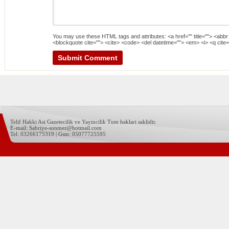
You may use these
HTML
tags and attributes:
<a href="" title=""> <abbr
<blockquote cite=""> <cite> <code> <del datetime=""> <em> <i> <q cite=
Telif Hakki Asi Gazetecilik ve Yayincilik Tum haklari saklidir.
E-mail: Sabriye-sonmez@hotmail.com
Tel: 03266175319 | Gsm: 05077725595