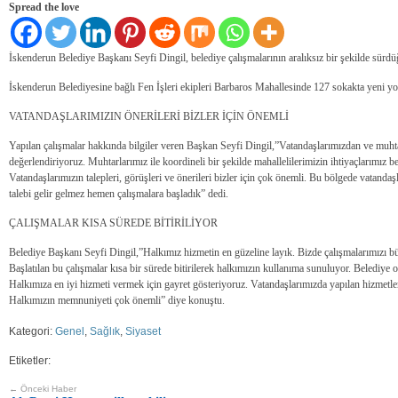
Spread the love
İskenderun Belediye Başkanı Seyfi Dingil, belediye çalışmalarının aralıksız bir şekilde sürdüğ
İskenderun Belediyesine bağlı Fen İşleri ekipleri Barbaros Mahallesinde 127 sokakta yeni yol
VATANDAŞLARIMIZIN ÖNERİLERİ BİZLER İÇİN ÖNEMLİ
Yapılan çalışmalar hakkında bilgiler veren Başkan Seyfi Dingil,”Vatandaşlarımızdan ve muhta
değerlendiriyoruz. Muhtarlarımız ile koordineli bir şekilde mahallelilerimizin ihtiyaçlarımız
Vatandaşlarımızın talepleri, görüşleri ve önerileri bizler için çok önemli. Bu bölgede vatanda
talebi gelir gelmez hemen çalışmalara başladık” dedi.
ÇALIŞMALAR KISA SÜREDE BİTİRİLİYOR
Belediye Başkanı Seyfi Dingil,”Halkımız hizmetin en güzeline layık. Bizde çalışmalarımızı bü
Başlatılan bu çalışmalar kısa bir sürede bitirilerek halkımızın kullanıma sunuluyor. Belediye
Halkımıza en iyi hizmeti vermek için gayret gösteriyoruz. Vatandaşlarımızda yapılan hizmetler
Halkımızın memnuniyeti çok önemli” diye konuştu.
Kategori:
Genel
,
Sağlık
,
Siyaset
Etiketler:
← Önceki Haber