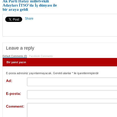
Ak Parti Hatay milletvekili
Adayları İTSO’da İş dünyası ile
bir araya geldi
Share
Leave a reply
Default Comments (0)
Facebook Comments
Bir yanıt yazın
E-posta adresiniz yayınlanmayacak. Gerekli alanlar
*
ile işaretlenmişlerdir
Ad:
E-posta:
Comment: