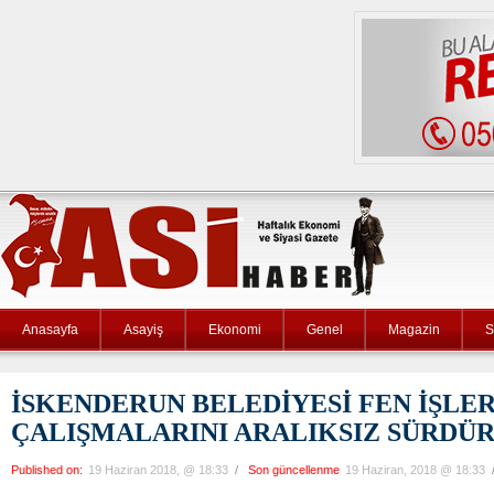
Anasayfa
Asayiş
Ekonomi
Genel
Magazin
S
İSKENDERUN BELEDİYESİ FEN İŞLER
ÇALIŞMALARINI ARALIKSIZ SÜRDÜ
Published on:
19 Haziran 2018, @ 18:33
/
Son güncellenme
19 Haziran, 2018 @ 18:33