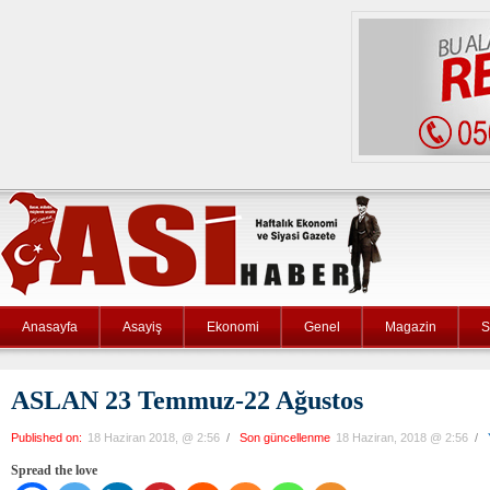
Anasayfa
Asayiş
Ekonomi
Genel
Magazin
S
ASLAN 23 Temmuz-22 Ağustos
Published on:
18 Haziran 2018, @ 2:56
/
Son güncellenme
18 Haziran, 2018 @ 2:56
/
Spread the love