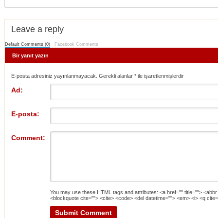
Leave a reply
Default Comments (0)
Facebook Comments
Bir yanıt yazın
E-posta adresiniz yayınlanmayacak. Gerekli alanlar
*
ile işaretlenmişlerdir
Ad:
E-posta:
Comment:
You may use these
HTML
tags and attributes:
<a href="" title=""> <abbr
<blockquote cite=""> <cite> <code> <del datetime=""> <em> <i> <q cite=