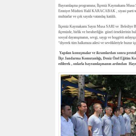
Bayramlaşma programına; İlçemiz Kaymakamı Musa
Emniyet Müdürü Halil KARACABAK , siyasi parti teşkila
muhtarlar ve çok sayıda vatandaş katıldı.
İlçemiz Kaymakamı Sayın Musa SARI ve Belediye Ba
ilçemizde, birlik ve beraberliğin güzel örneklerinin b
sosyal dayanışmanın, sevgi, saygı ve hoşgörü anlayış
“diyerek tüm halkımıza ailesi ve sevdikleriyle huzur iç
Yapılan konuşmalar ve ikramlardan sonra protokol
İlçe Jandarma Komutanlığı, Deniz Özel Eğitim Komu
edilerek , onlarla bayramlaşmanın ardından Hayma