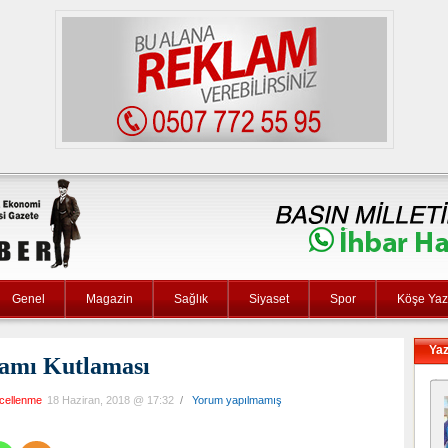
Genel
Magazin
Sağlık
Siyaset
Spor
Köşe Yaza
Yaz
amı Kutlaması
cellenme
18 Haziran, 2018 @ 17:32
/
Yorum yapılmamış