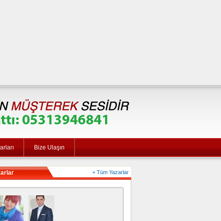
rları
Bize Ulaşın
arlar
+ Tüm Yazarlar