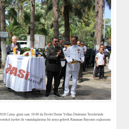
18 Cuma günü saat: 10.00 da Devlet Demir Yolları Dinlenme Tesislerinde
protokol üyeleri ile vatandaşlarımız bir araya gelerek Ramazan Bayramı coşkusunu