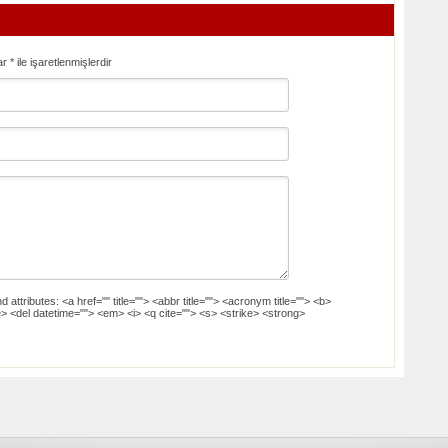
ar
*
ile işaretlenmişlerdir
d attributes:
<a href="" title=""> <abbr title=""> <acronym title=""> <b>
> <del datetime=""> <em> <i> <q cite=""> <s> <strike> <strong>