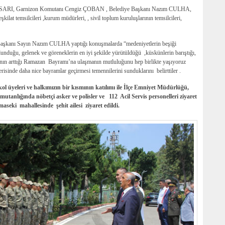
 SARI, Garnizon Komutanı Cengiz ÇOBAN , Belediye Başkanı Nazım CULHA,
t temsilcileri ,kurum müdürleri, , sivil toplum kuruluşlarının temsilcileri,
şkanı Sayın Nazım CULHA yaptığı konuşmalarda “medeniyetlerin beşiği
ulunduğu, gelenek ve göreneklerin en iyi şekilde yürütüldüğü ,küskünlerin barıştığı,
ının arttığı Ramazan Bayramı’na ulaşmanın mutluluğunu hep birlikte yaşıyoruz
erisinde daha nice bayramlar geçirmesi temennilerini sunduklarını belirttiler .
 üyeleri ve halkımızın bir kısmının katılımı ile İlçe Emniyet Müdürlüğü,
tanlığında nöbetçi asker ve polisler ve 112 Acil Servis personelleri ziyaret
seki mahallesinde şehit ailesi ziyaret edildi.