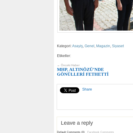
Kategori:
Asayiş
,
Genel
,
Magazin
,
Siyaset
Etiketler:
← Önceki Haber
MHP, ALTINÖZÜ’NDE
GÖNÜLLERİ FETHETTİ
Share
Leave a reply
Default Comments (0)
Facebook Comments