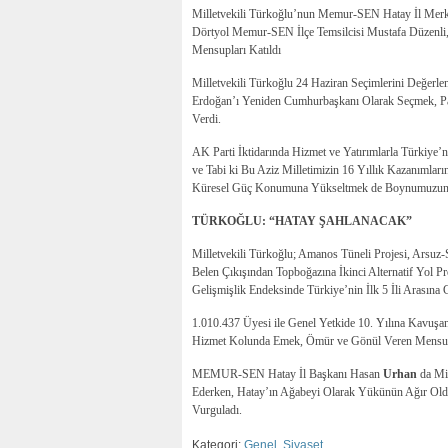
Milletvekili Türkoğlu’nun Memur-SEN Hatay İl Merkez
Dörtyol Memur-SEN İlçe Temsilcisi Mustafa Düzenli, 
Mensupları Katıldı
Milletvekili Türkoğlu 24 Haziran Seçimlerini Değer
Erdoğan’ı Yeniden Cumhurbaşkanı Olarak Seçmek, Part
Verdi.
AK Parti İktidarında Hizmet ve Yatırımlarla Türkiy
ve Tabi ki Bu Aziz Milletimizin 16 Yıllık Kazanımla
Küresel Güç Konumuna Yükseltmek de Boynumuzun 
TÜRKOĞLU: “HATAY ŞAHLANACAK”
Milletvekili Türkoğlu; Amanos Tüneli Projesi, Arsuz
Belen Çıkışından Topboğazına İkinci Alternatif Yol P
Gelişmişlik Endeksinde Türkiye’nin İlk 5 İli Arasına G
1.010.437 Üyesi ile Genel Yetkide 10. Yılına Kav
Hizmet Kolunda Emek, Ömür ve Gönül Veren Mensupl
MEMUR-SEN Hatay İl Başkanı Hasan
Urhan
da Mil
Ederken, Hatay’ın Ağabeyi Olarak Yükünün Ağır Ol
Vurguladı.
Kategori:
Genel
,
Siyaset