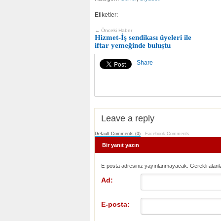
Etiketler:
← Önceki Haber
Hizmet-İş sendikası üyeleri ile
iftar yemeğinde buluştu
Share
Leave a reply
Default Comments (0)
Facebook Comments
Bir yanıt yazın
E-posta adresiniz yayınlanmayacak. Gerekli alanl
Ad:
E-posta: