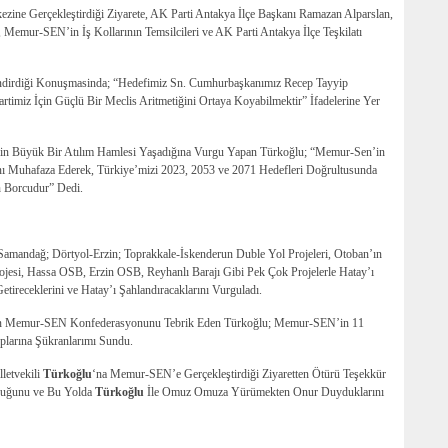
ine Gerçekleştirdiği Ziyarete, AK Parti Antakya İlçe Başkanı Ramazan Alparslan,
Memur-SEN’in İş Kollarının Temsilcileri ve AK Parti Antakya İlçe Teşkilatı
lendirdiği Konuşmasinda; “Hedefimiz Sn. Cumhurbaşkanımız Recep Tayyip
imiz İçin Güçlü Bir Meclis Aritmetiğini Ortaya Koyabilmektir” İfadelerine Yer
e’nin Büyük Bir Atılım Hamlesi Yaşadığına Vurgu Yapan Türkoğlu; “Memur-Sen’in
rını Muhafaza Ederek, Türkiye’mizi 2023, 2053 ve 2071 Hedefleri Doğrultusunda
Borcudur” Dedi.
-Samandağ; Dörtyol-Erzin; Toprakkale-İskenderun Duble Yol Projeleri, Otoban’ın
rojesi, Hassa OSB, Erzin OSB, Reyhanlı Barajı Gibi Pek Çok Projelerle Hatay’ı
etireceklerini ve Hatay’ı Şahlandıracaklarını Vurguladı.
uşan Memur-SEN Konfederasyonunu Tebrik Eden Türkoğlu; Memur-SEN’in 11
arına Şükranlarımı Sundu.
letvekili
Türkoğlu
‘na Memur-SEN’e Gerçekleştirdiği Ziyaretten Ötürü Teşekkür
duğunu ve Bu Yolda
Türkoğlu
İle Omuz Omuza Yürümekten Onur Duyduklarını