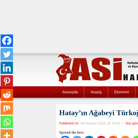
Anasayfa
Asayiş
Ekonomi
Hatay’ın Ağabeyi Tür
Published on:
06 Haziran 2018, @ 18:03
/
Son gün
Spread the love