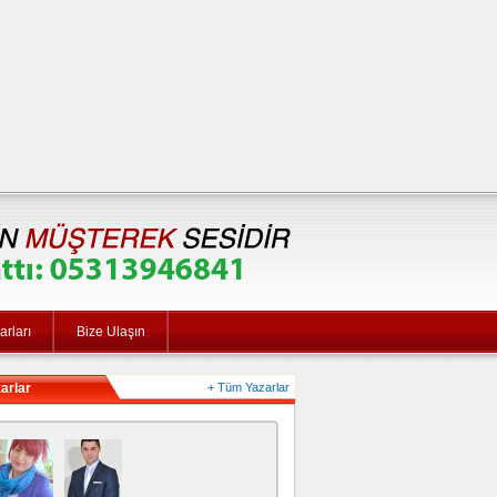
rları
Bize Ulaşın
arlar
+ Tüm Yazarlar