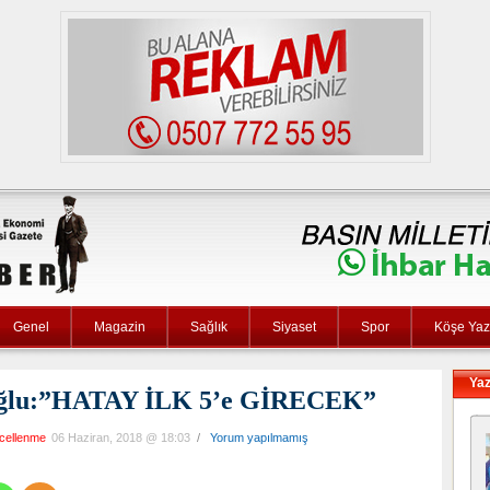
Genel
Magazin
Sağlık
Siyaset
Spor
Köşe Yaza
Yaz
koğlu:”HATAY İLK 5’e GİRECEK”
cellenme
06 Haziran, 2018 @ 18:03
/
Yorum yapılmamış