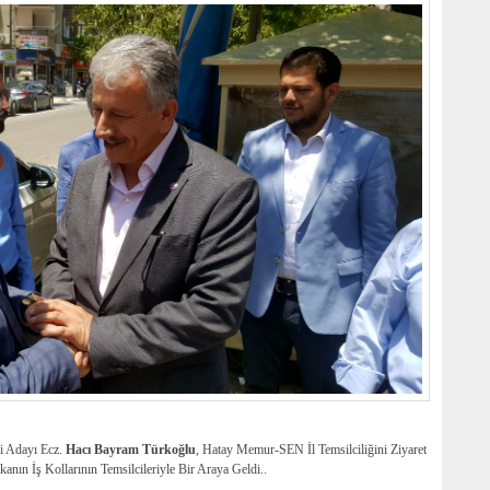
li Adayı Ecz.
Hacı Bayram Türkoğlu
, Hatay Memur-SEN İl Temsilciliğini Ziyaret
ın İş Kollarının Temsilcileriyle Bir Araya Geldi..