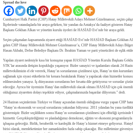
Spread the love
Cumhuriyet Halk Partisi (CHP) Hatay Milletvekili Adayı Mehmet Güzelmansur, seçim çalış
İlçelerinde vatandaşlarla bir araya gelirken, bir yandan da Antakya’da faaliyet gösteren Ha
Başkanı Gökhan Alkan ve yönetim kurulu üyeleri ile HASİAD Evi’nde bir araya geldi.
Seçim çalışmaları kapsamında ziyaret ettiği HASİAD Evi’nde HASİAD Başkanı Gökhan Alkan
gelen CHP Hatay Milletvekili Mehmet Güzelmansur’a, CHP Hatay Milletvekili Adayı Bilg
Hasan Akbaht, Defne Belediye Başkanı Dr. İbrahim Yaman ve parti yöneticileri de eşlik ettile
Yapılan ziyaret nedeniyle kısa bir konuşma yapan HASİAD Yönetim Kurulu Başkanı Gökhan
STK’lar arasında iletişim kopukluğu yaşanıyor. Bizler sanayici ve işadamları olarak 24 Hazir
milletvekilimizin el ele vererek, Hatay’ın sorunlarının çözülmesi için, Hatay’ın tüm kurumlar
sağlamak için siyasi etiketlerin bir kenara bırakılarak Hatay’a yapılacak olan hizmetler konusu
edilmesinden yanayız. İş dünyasının sorunlarını her fırsatta dile getiriyoruz ve sorunlar çö
edeceğiz. Ayrıca bir üyemizin Hatay’dan milletvekili olacak olması HASİAD için çok önemli 
olduğunuz ziyaretten dolayı teşekkür ediyor, çalışmalarınızda başarılar diliyorum.” dedi.
24 Haziran seçimlerinin Türkiye ve Hatay açısından önemli olduğuna vurgu yapan CHP hat
“Hatay’ın ekonomik ve sosyal sorunlarını yakından biliyoruz. 2011 yılından bu yana özellikle
göstermiştir. Bizler seçildikten sonra Hatay’ın sorunlarının çözülmesi için elbirliği içerisinde 
hizmettir. Gerçekleştirdiğimiz ve planladığımız demokrasi, eğitim ve ekonomi programlarıyla
işbaşına geleceğiz. Birlik, beraberlik ve kardeşlik ile Hatay’a hizmet etmeye geliyoruz. Hatayl
birisi olarak, memleketimize her zamankinden fazla sahip çıkacağız. Biz milletimize güveniy