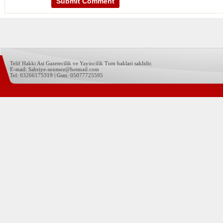
Telif Hakki Asi Gazetecilik ve Yayincilik Tum haklari saklidir.
E-mail: Sabriye-sonmez@hotmail.com
Tel: 03266175319 | Gsm: 05077725595