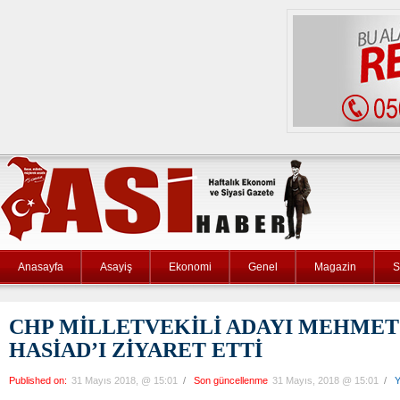
Anasayfa
Asayiş
Ekonomi
Genel
Magazin
S
CHP MİLLETVEKİLİ ADAYI MEHME
HASİAD’I ZİYARET ETTİ
Published on:
31 Mayıs 2018, @ 15:01
/
Son güncellenme
31 Mayıs, 2018 @ 15:01
/
Y