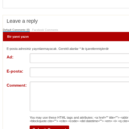
Leave a reply
Default Comments (0)
Facebook Comments
Bir yanıt yazın
E-posta adresiniz yayınlanmayacak. Gerekli alanlar
*
ile işaretlenmişlerdir
Ad:
E-posta:
Comment:
You may use these
HTML
tags and attributes:
<a href="" title=""> <abbr
<blockquote cite=""> <cite> <code> <del datetime=""> <em> <i> <q cite=