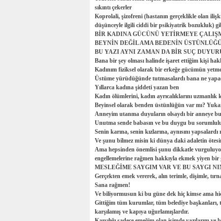
sıkıntı çekerler
Koprolali, şizofreni (hastanın gerçeklikle olan ilişk
düşünceyle ilgili ciddi bir psikiyatrik bozukluk) g
BİR KADINA GÜCÜNÜ YETİRMEYE ÇALIŞ
BEYNİN DEĞİL AMA BEDENİN ÜSTÜNLÜĞ
BU YAZI AYNI ZAMAN DA BİR SUÇ DUYU
Bana bir şey olması halinde işaret ettiğim kişi ha
Kadınım fiziksel olarak bir erkeğe gücümün yetme
Üstüme yürüdüğünde tutmasalardı bana ne yapa
Yıllarca kadına şiddeti yazan ben
Kadın ölümlerini, kadın ayrıcalıklarını uzmanlık
Beyinsel olarak benden üstünlüğün var mı? Yukarı
Anneyim utanma duyuların olsaydı bir anneye bu t
Unutma sende babasın ve bu duygu bu sorumluluk
Senin karına, senin kızlarına, aynısını yapsalardı
Ve şunu bilmez misin ki dünya daki adaletin ötesin
Ama hepsinden önemlisi şunu dikkatle vurguluyor
engellemelerine rağmen hakkıyla ekmek yiyen bir 
MESLEĞİME SAYGIM VAR VE BU SAYGI N
Gerçekten emek vererek, alın terimle, dişimle, tı
Sana rağmen!
Ve biliyormusun ki bu güne dek hiç kimse ama hiç
Gittiğim tüm kurumlar, tüm belediye başkanları, t
karşılamış ve kapıya uğurlamışlardır.
Karşılığı sadece emeğim olan işimde yazılarım ve 