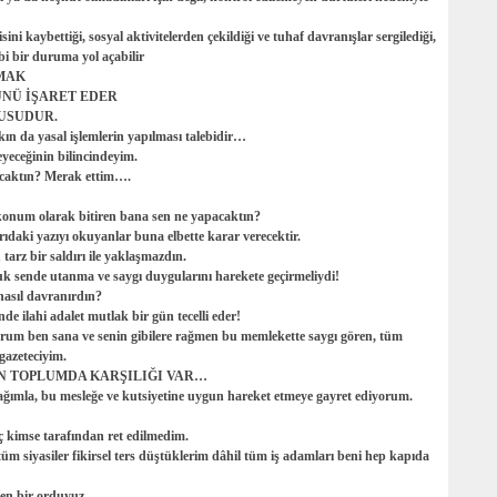
isini kaybettiği, sosyal aktivitelerden çekildiği ve tuhaf davranışlar sergilediği,
ibi bir duruma yol açabilir
MAK
ÜNÜ İŞARET EDER
RUSUDUR.
kkın da yasal işlemlerin yapılması talebidir…
yeceğinin bilincindeyim.
caktın? Merak ettim….
 konum olarak bitiren bana sen ne yapacaktın?
daki yazıyı okuyanlar buna elbette karar verecektir.
arz bir saldırı ile yaklaşmazdın.
 sende utanma ve saygı duygularını harekete geçirmeliydi!
 nasıl davranırdın?
de ilahi adalet mutlak bir gün tecelli eder!
um ben sana ve senin gibilere rağmen bu memlekette saygı gören, tüm
gazeteciyim.
IN TOPLUMDA KARŞILIĞI VAR…
rnağımla, bu mesleğe ve kutsiyetine uygun hareket etmeye gayret ediyorum.
 kimse tarafından ret edilmedim.
üm siyasiler fikirsel ters düştüklerim dâhil tüm iş adamları beni hep kapıda
ben bir orduyuz..