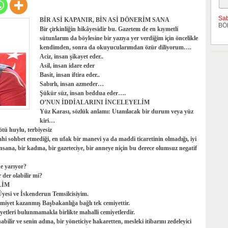
Sa
BİR ASİ KAPANIR, BİN ASİ DÖNERİM SANA
BÖ
Bir çirkinliğin hikâyesidir bu. Gazetem de en kıymetli
sütunlarım da böylesine bir yazıya yer verdiğim için öncelikle
kendimden, sonra da okuyucularımdan özür diliyorum….
Aciz, insan şikayet eder..
Asil, insan idare eder
Basit, insan iftira eder..
Sabırlı, insan azmeder…
Şükür süz, insan beddua eder….
O’NUN İDDİALARINI İNCELEYELİM
Yüz Karası, sözlük anlamı: Utanılacak bir durum veya yüz
kiri…
tü huylu, terbiyesiz
ahi sohbet etmediği, en ufak bir manevi ya da maddi ticaretinin olmadığı, iyi
sana, bir kadına, bir gazeteciye, bir anneye niçin bu derece olumsuz negatif
ne yarıyor?
 der olabilir mi?
LİM
yesi ve İskenderun Temsilcisiyim.
miyet kazanmış Başbakanlığa bağlı tek cemiyettir.
yetleri bulunmamakla birlikte mahalli cemiyetlerdir.
lir ve senin adına, bir yöneticiye hakaretten, mesleki itibarını zedeleyici