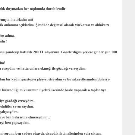
tsızlık duymadan her toplumda durabilendir
mıştın hatırladın mı?
ük anlamını açıkladım. Şimdi de değimsel olarak yüzkarası ve ahlaksızı
lim adına.
ilir?
rına gönderip haftalık 200 TL alıyorsun. Gönderdiğim yerlere git her gün 200
dim!
n etseydim ve hatta onlara ekmeği ile gözdağı verseydim.
 bir kadın gazeteciyi şikayet etseydim ve bu şikayetlerimden dolayı o
sı bulunduğum kurumun üyeleri üzerinde baskı yaparak o toplantıya
iye gözdağı verseydim..
 tehditler savursaydım.
çalışsaydım.
ı ve ben hala istifa etmeseydim…
eyi ben yapsaydım.
yorum, ben sadece olsaydı, olsaydık ihtimallerinden yola çıktım.