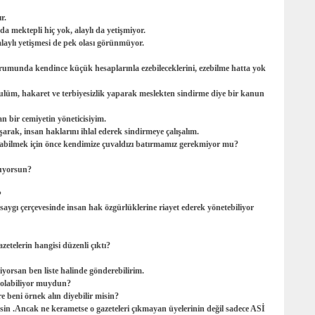
r.
a mektepli hiç yok, alaylı da yetişmiyor.
laylı yetişmesi de pek olası görünmüyor.
umunda kendince küçük hesaplarınla ezebileceklerini, ezebilme hatta yok
üm, hakaret ve terbiyesizlik yaparak meslekten sindirme diye bir kanun
an bir cemiyetin yöneticisiyim.
arak, insan haklarını ihlal ederek sindirmeye çalışalım.
layabilmek için önce kendimize çuvaldızı batırmamız gerekmiyor mu?
luyorsun?
?
aygı çerçevesinde insan hak özgürlüklerine riayet ederek yönetebiliyor
zetelerin hangisi düzenli çıktı?
iyorsan ben liste halinde gönderebilirim.
 olabiliyor muydun?
re beni örnek alın diyebilir misin?
sin .Ancak ne kerametse o gazeteleri çıkmayan üyelerinin değil sadece ASİ