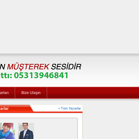
rları
Bize Ulaşın
arlar
+ Tüm Yazarlar