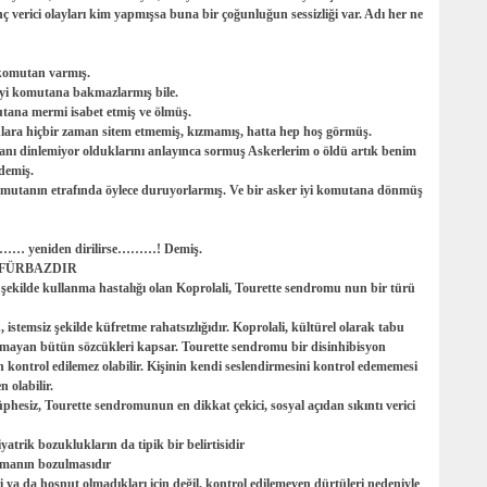
 verici olayları kim yapmışsa buna bir çoğunluğun sessizliği var. Adı her ne
, komutan varmış.
iyi komutana bakmazlarmış bile.
tana mermi isabet etmiş ve ölmüş.
 onlara hiçbir zaman sitem etmemiş, kızmamış, hatta hep hoş görmüş.
nı dinlemiyor olduklarını anlayınca sormuş Askerlerim o öldü artık benim
demiş.
mutanın etrafında öylece duruyorlarmış. Ve bir asker iyi komutana dönmüş
ya…… yeniden dirilirse………! Demiş.
ÜFÜRBAZDIR
 şekilde kullanma hastalığı olan Koprolali, Tourette sendromu nun bir türü
 istemsiz şekilde küfretme rahatsızlığıdır. Koprolali, kültürel olarak tabu
olmayan bütün sözcükleri kapsar. Tourette sendromu bir disinhibisyon
ntrol edilemez olabilir. Kişinin kendi seslendirmesini kontrol edememesi
 olabilir.
şüphesiz, Tourette sendromunun en dikkat çekici, sosyal açıdan sıkıntı verici
trik bozuklukların da tipik bir belirtisidir
uşmanın bozulmasıdır
ri ya da hoşnut olmadıkları için değil, kontrol edilemeyen dürtüleri nedeniyle