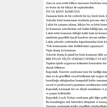
Ama en acısı nedir biliyor musunuz böylesine utanç
ise bunu da bir hikâye ile taçlandıralım.
İYİ VE KÖTÜ KOMUTAN
Zamanın birin de bir yerlerde bir iyi, birde kötü
Askerler kötü komutanın etrafında pervane olur 
Lakin bir çatışma çıkmış, hikâye bu ya kötü komu
İyi komutan askerlerinin ruh halini bildiği için,
Lakin kötü komutan öldüğü halde hala iyi komuta
emirlerim geçerlidir haydi harekete devam edelim 
Lakin askerler yerlerinden kıpırdamadan kötü ko
‘Yok komutanım sizin dediklerinizi yapamayız!
Niçin demiş iyi komutan.
Askerde demiş ki şimdi bu kötü komutan öldü 
BİR İNSAN NİÇİN SÜREKLİ SİNİRLİ VE K
Toplum içinde uygunsuz kelimeleri kontrolsüz bir
olarak biliniyor.
Koprolali, Tourette sendromu’nun bir özelliği olan,
olan ya da genellikle sosyal kullanım için uygun 
bozukluğu olduğundan kompulsif küfür tamamen ko
sosyal ve profesyonel yaşamının sarsılmasına neden
Koprolali, karmaşık bir ses tikiyle tanımlanır ve 
ve çarpıcı belirtisidir
Koprolali, Lesch-Nyhan sendromu gibi diğer psikiya
Bu bozukluğun risk faktörleri, iletişimin ve kon
Tourette sendromlu kişiler genellikle sinirlendikle