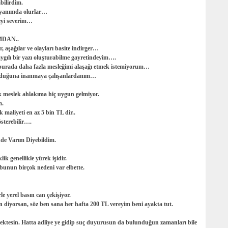
bilirdim.
k yanımda olurlar…
meyi severim…
DAN..
 aşağılar ve olayları basite indirger…
ılı bir yazı oluşturabilme gayretindeyim….
, burada daha fazla mesleğimi alaşağı etmek istemiyorum…
 olduğuna inanmaya çalışanlardanım…
meslek ahlakıma hiç uygun gelmiyor.
m.
k maliyeti en az 5 bin TL dir..
österebilir….
de Varım Diyebildim.
klik genellikle yürek işidir.
 bunun birçok nedeni var elbette.
e yerel basın can çekişiyor.
ın diyorsan, söz ben sana her hafta 200 TL vereyim beni ayakta tut.
tmektesin. Hatta adliye ye gidip suç duyurusun da bulunduğun zamanları bile