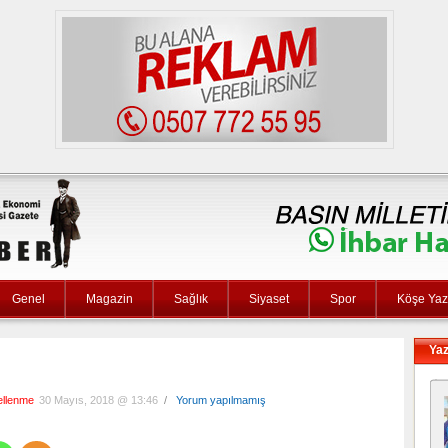
Genel
Magazin
Sağlık
Siyaset
Spor
Köşe Yaza
Yaz
ellenme
30 Mayıs, 2018 @ 13:46
/
Yorum yapılmamış