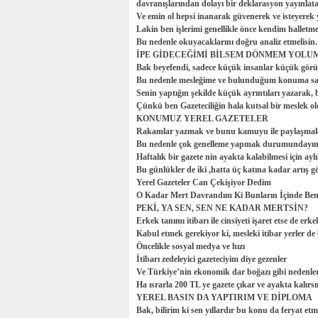
davranışlarından dolayı bir deklarasyon yayınlata
Ve emin ol hepsi inanarak güvenerek ve isteyere
Lakin ben işlerimi genellikle önce kendim hallet
Bu nedenle okuyacaklarını doğru analiz etmelisin.
İPE GİDECEĞİMİ BİLSEM DÖNMEM YOLUM
Bak beyefendi, sadece küçük insanlar küçük görür,
Bu nedenle mesleğime ve bulunduğum konuma sayg
Senin yaptığın şekilde küçük ayrıntıları yazarak
Çünkü ben Gazeteciliğin hala kutsal bir meslek
KONUMUZ YEREL GAZETELER
Rakamlar yazmak ve bunu kamuyu ile paylaşmak 
Bu nedenle çok genelleme yapmak durumundayı
Haftalık bir gazete nin ayakta kalabilmesi için aylı
Bu günlükler de iki ,hatta üç katına kadar artış g
Yerel Gazeteler Can Çekişiyor Dedim
O Kadar Mert Davrandım Ki Bunların İçinde Ben
PEKİ, YA SEN, SEN NE KADAR MERTSİN?
Erkek tanımı itibarı ile cinsiyeti işaret etse de erke
Kabul etmek gerekiyor ki, mesleki itibar yerler de
Öncelikle sosyal medya ve hızı
İtibarı zedeleyici gazeteciyim diye gezenler
Ve Türkiye’nin ekonomik dar boğazı gibi nedenlerl
Ha ısrarla 200 TL ye gazete çıkar ve ayakta kalırs
YEREL BASIN DA YAPTIRIM VE DİPLOMA
Bak, bilirim ki sen yıllardır bu konu da feryat e