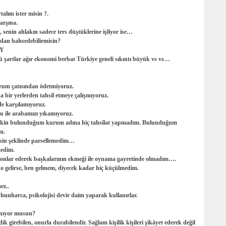
talım ister misin ?.
arşına.
n, senin ahlakın sadece ters düştüklerine işliyor ise…
ndan bahsedebilirmisin?
AY
 şartlar ağır ekonomi berbat Türkiye geneli sıkıntı büyük vs vs…
 kurum çatısından ödetmiyoruz.
a bir yerlerden tahsil etmeye çalışmıyoruz.
nde karşılamıyoruz.
 ile arabamızı yıkamıyoruz.
lakin bulunduğum kurum adına hiç tahsilat yapmadım. Bulunduğum
m.
sin şeklinde parsellemedim…
medim.
efonlar ederek başkalarının ekmeği ile oynama gayretinde olmadım….
elirse, ben gelmem, diyecek kadar hiç küçülmedim.
ez..
hunharca, psikolojisi devir daim yaparak kullanırlar.
nanıyor musun?
k girebilen, onurla durabilendir. Sağlam kişilik kişileri şikâyet ederek değil