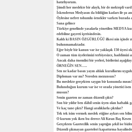
hatırlıyorum.
Şimdi her meslekte bir alaylı, bir de mektepli vardı
İskenderun Medyasın da bildiğim kadarı ile şu and
Öylesine nefret tohumlu örnekler varken burada a
Sana gelince
Türkiye genelinde yasalarla yönetilen MEDYA kur
edebilme gayreti içerisindesin.
Kaldı ki BASIN ÖZGÜRLÜĞÜ ilkesi nin içinde zul
bulunmamaktadır.
Eğer böyle bir kanun var ise yaklaşık 150 üyesi ol
O zaman tüm üyelerimizi terbiyesizce, haddimizi aş
Ancak daha önemlisi bir yerleri, birilerini aşağı
ÖRNEĞİN SEN…..
Sen ne kadar basın yayın ahlak kurallarını uygu
Diploman var mı? Nereden mezunsun?
Bu meslekte gerçekten saygın bir konumda mısın
Bulunduğun kurum var ise ve orada yönetici isen s
musun?
Senin gazeten ne zaman düzenli çıktı?
Son bir yıldır ben dâhil senin üyen olan haftalık ga
Ve kaç tane çıktı? Hangi aralıklarla çıktılar?
Tek tek isim vermek meslek etiğine aykırı sen bilm
O kurum yok iken bu derece Ali Kıran Baş Kesen
Gerçekten Gazetecilik senin yaptığın şekil ise bizle
Düzenli çıkmayan gazeteleri kapattırma hayalinde