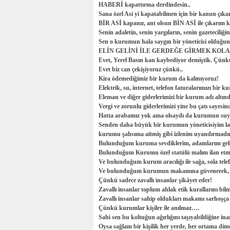
HABERİ kapattırma derdindesin..
Sana özel Asi yi kapatabilmen için bir kanun çıkar
BİR ASİ kapanır, ant olsun BİN ASİ ile çıkarım k
Senin adaletin, senin yargıların, senin gazeteciliği
Sen o kurumun hala saygın bir yöneticisi olduğu
ELİN GELİNİ İLE GERDEĞE GİRMEK KOL
Evet, Yerel Basın kan kaybediyor demiştik. Çünkü
Evet biz can çekişiyoruz çünkü..
Kira ödemediğimiz bir kurum da kalmıyoruz!
Elektrik, su, internet, telefon faturalarımızı bir
Eleman ve diğer giderlerimizi bir kurum adı altınd
Vergi ve zorunlu giderlerimizi yine bu çatı sayesi
Hatta arabamız yok ama olsaydı da kurumun suyu
Senden daha büyük bir kurumun yöneticisiyim 
kurumu şahsıma aitmiş gibi izlenim uyandırmadı
Bulunduğum kuruma sevdiklerim, adamlarım gel
Bulunduğum Kurumu özel statülü malım ilan et
Ve bulunduğum kurum aracılığı ile sağa, sola tel
Ve bulunduğum kurumun makamına güvenerek, o g
Çünkü sadece zavallı insanlar şikâyet eder!
Zavallı insanlar toplum ahlak etik kurallarını bilm
Zavallı insanlar sahip oldukları makamı sarhoşça 
Çünkü kurumlar kişiler ile anılmaz….
Sahi sen bu koltuğun ağırlığını taşıyabildiğine i
Oysa sağlam bir kişilik her yerde, her ortama dimdi