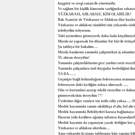
hoşgörü ve sevgi sanatı ile yönetendir.
Ve sağlam bir kişilik kimsenin varlığından raha
YÜZKARASI, AHLAKSIZ, KİM OLABİLİR?
Bak Asansör de Yüzkarası ve Ahlaksız diye haykır
Yüzkarası ve ahlaksız cümleleri nin yukarıda sözl
irdeleyelim istiyorum.
Tabi ayrıntılara girmeyerek daha fazla küçülmeye
Mesela ne yaparsak bu ithamlar bir biri ile örtüşeb
Şu tabloya bir bakalım….
Mesela bazılarını yanımda çalıştırırken iş adamla
TL alırsın deseydim!
Yanımda çalıştırdıklarımı gece yarıları taciz etsey
Yanımda çalışanlara özel duygular beslediğimi ila
YA DA……
Geçmişte bağlı bulunduğum federasyona utanmadan
federasyon daki üyeliğim askıya alınsaydı …..
Oda ve kurumları arayıp tehdit etseydim ve daha
gitmeyeceksiniz deseydim !’!’
Üyelerime diğer cemiyet ten istifa edin yoksa….. D
Meslek hayatımda canım sıkıldıkça el altı, bel altı
Meslek hayatımda Belediyeleri haraca bağlamaya 
Haracın yolu kesilince ağzıma tabanca dayasalard
Meslek hayatım da yapmayın yasak dediğim her ş
Yüzkarası ve ahlaksız olurdum…
Ama yukarıda ki utanç tablosunu kim yapmış bilmi