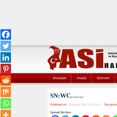
Anasayfa
Asayiş
Ekonomi
SN:WC……
Published on:
30 Mayıs 2018, @ 13:44
/
Son günc
Spread the love