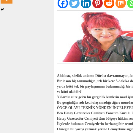
Ahlaksız, sözlük anlamı: Dürüst davranmayan, kö
Bir insan hiç tanımadığın, tek bir kere 5 dakika d
ya da kötü tek bir paylaşımının bulunmadığı bir in
ve kötü olabilir?
Yıllardır süre gelen bu gerginlik kimlerin nasıl işi
Bu gerginliğin adı kedi ulaşamadığı ciğere mundar
ÖNCE OLAYI TEKNİK YÖNDEN İNCELEYE
Ben Hatay Gazeteciler Cemiyeti Yönetim Kurulu Ü
Hatay Gazeteciler Cemiyeti tüm bölgeye hâkim res
İlçelerde bulunan Cemiyetlerin herhangi bir resmi
Örneğin bu yazıyı yazmak yerine Cemiyetime sığınabi