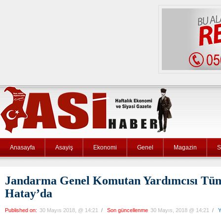
Anasayfa
Asayiş
Ekonomi
Genel
Magazin
S
Jandarma Genel Komutan Yardımcısı Tümg
Hatay’da
Published on:
30 Mayıs 2018, @ 14:21
/
Son güncellenme
30 Mayıs, 2018 @ 14:21
/
Y