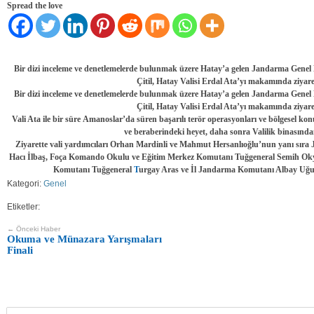
Spread the love
Bir dizi inceleme ve denetlemelerde bulunmak üzere Hatay’a gelen Jandarma Gen
Çitil, Hatay Valisi Erdal Ata’yı makamında ziyaret
Bir dizi inceleme ve denetlemelerde bulunmak üzere Hatay’a gelen Jandarma Gen
Çitil, Hatay Valisi Erdal Ata’yı makamında ziyaret
Vali Ata ile bir süre Amanoslar’da süren başarılı terör operasyonları ve bölgesel k
ve beraberindeki heyet, daha sonra Valilik binasından
Ziyarette vali yardımcıları Orhan Mardinli ve Mahmut Hersanlıoğlu’nun yanı sı
Hacı İlbaş, Foça Komando Okulu ve Eğitim Merkez Komutanı Tuğgeneral Semih 
Komutanı Tuğgeneral
T
urgay Aras ve İl Jandarma Komutanı Albay Uğu
Kategori:
Genel
Etiketler:
← Önceki Haber
Okuma ve Münazara Yarışmaları
Finali