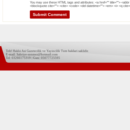
You may use these
HTML
tags and attributes:
<a href="" title=""> <abbr
<blockquote cite=""> <cite> <code> <del datetime=""> <em> <i> <q cite=
Telif Hakki Asi Gazetecilik ve Yayincilik Tum haklari saklidir.
E-mail: Sabriye-sonmez@hotmail.com
Tel: 03266175319 | Gsm: 05077725595