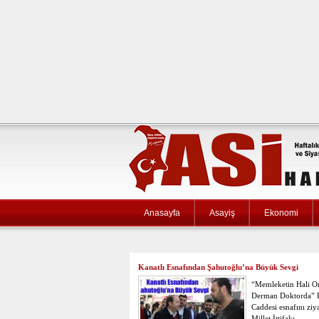
Anasayfa
Asayiş
Ekonomi
Kanatlı Esnafından Şahutoğlu’na Büyük Sevgi
“Memleketin Hali O
Derman Doktorda” K
Caddesi esnafını ziy
Millet İttifakı…