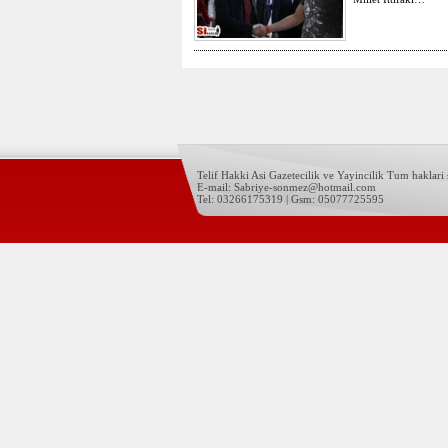
Telif Hakki Asi Gazetecilik ve Yayincilik Tum haklari s
E-mail: Sabriye-sonmez@hotmail.com
Tel: 03266175319 | Gsm: 05077725595