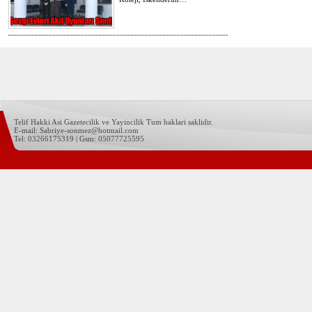
Telif Hakki Asi Gazetecilik ve Yayincilik Tum haklari saklidir.
E-mail: Sabriye-sonmez@hotmail.com
Tel: 03266175319 | Gsm: 05077725595