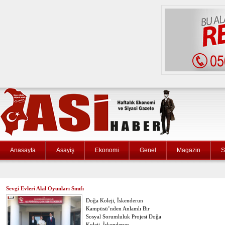
Anasayfa
Asayiş
Ekonomi
Genel
Magazin
S
Sevgi Evleri Akıl Oyunları Sınıfı
Doğa Koleji, İskenderun
Kampüsü’nden Anlamlı Bir
Sosyal Sorumluluk Projesi Doğa
Koleji, İskenderun…