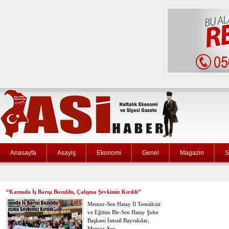
Anasayfa
Asayiş
Ekonomi
Genel
Magazin
S
“Kamuda İş Barışı Bozuldu, Çalışma Şevkimiz Kırıldı”
Memur-Sen Hatay İl Temsilcisi
ve Eğitim Bir-Sen Hatay Şube
Başkanı İsmail Bayrakdar,
Memur-Sen…