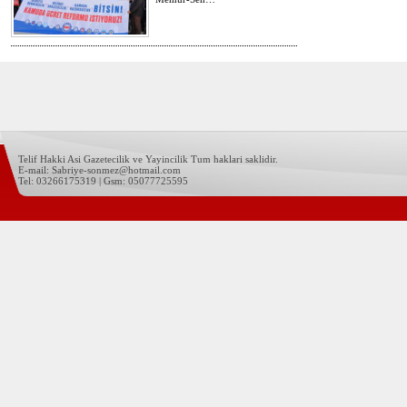
Telif Hakki Asi Gazetecilik ve Yayincilik Tum haklari saklidir.
E-mail: Sabriye-sonmez@hotmail.com
Tel: 03266175319 | Gsm: 05077725595