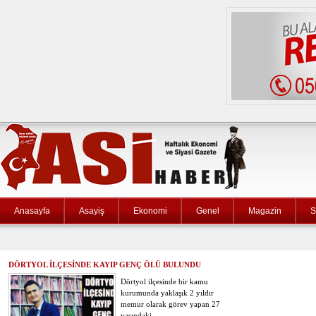
Anasayfa
Asayiş
Ekonomi
Genel
Magazin
S
DÖRTYOL İLÇESİNDE KAYIP GENÇ ÖLÜ BULUNDU
Dörtyol ilçesinde bir kamu
kurumunda yaklaşık 2 yıldır
memur olarak görev yapan 27
yaşındaki…