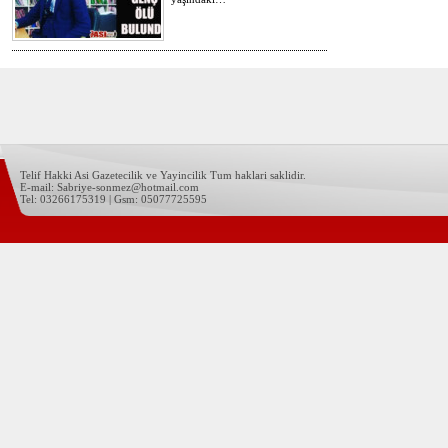
Telif Hakki Asi Gazetecilik ve Yayincilik Tum haklari saklidir.
E-mail: Sabriye-sonmez@hotmail.com
Tel: 03266175319 | Gsm: 05077725595