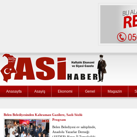
Anasayfa
Asayiş
Ekonomi
Genel
Magazin
S
Belen Belediyesinden Kahraman Gazilere, Sazlı Sözlü
Program
Belen Belediyesi ev sahiplinde,
Anadolu Yazarlar Derneği
(AYDER) Hatay İl Temsilciliği