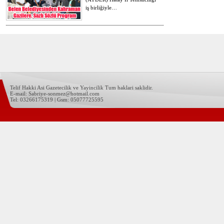
iş birliğiyle…
Telif Hakki Asi Gazetecilik ve Yayincilik Tum haklari saklidir.
E-mail: Sabriye-sonmez@hotmail.com
Tel: 03266175319 | Gsm: 05077725595